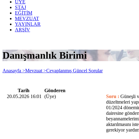
ÜYE
STAJ
EĞİTİM
MEVZUAT
YAYINLAR
ARŞİV
Danışmanlık Birimi
Anasayfa >
Mevzuat >
Cevaplanmış Güncel Sorular
Tarih
Gönderen
20.05.2026 16:01
(Üye)
Soru :
Güneşli v
düzeltmeleri y
01/2024 dönemin
dairesine gönde
beyannamelerimi 
aktarılmasını is
gerekiyor yardım