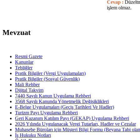
Cevap :
Düzeltm
işlem olmaz.
Mevzuat
Resmi Gazete
Kanunlar
Tebliğler
Pratik Bilgiler (Vergi Uygulamaları)
Pratik Bilgiler (Sosyal Güvenlik)
Mali Rehber
Dijital Takvim
7440 Sayılı Kanun Uygulama Rehberi
3568 Sayılı Kanunda Yönetmelik Değişiklikleri
E-Belge Uygulamaları (Geçiş Tarihleri Ve Hadler)
Turizm Payı Uygulama Rehberi
Geri Kazanım Katılım Payı (GEKAP) Uygulama Rehberi
2026 Yılında Uygulanacak Vergi Tutarları, Hadler ve Cezalar
Muhasebe Büroları için Müşteri Bilgi Formu (Beyana Tabi olan 
İş Hukuku Notları