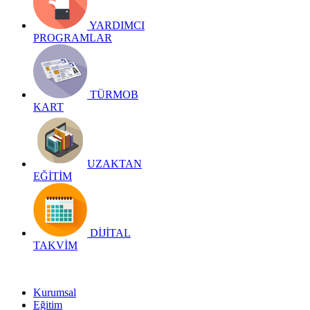
YARDIMCI
PROGRAMLAR
TÜRMOB
KART
UZAKTAN
EĞİTİM
DİJİTAL
TAKVİM
Kurumsal
Eğitim