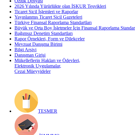
Özlük Dosyası
2026 Yılında Yürürlükte olan İŞKUR Teşvikleri
Ticaret Sicil İşlemleri ve Raporlar
Yayınlanmış Ticaret Sicil Gazeteleri
Türkiye Finansal Raporlama Standartları
Büyük ve Orta Boy İşletmeler İçin Finansal Raporlama Stand
Bağımsız Denetim Standartları
Rapor Örnekleri, Form ve Dilekçeler
Mevzuat Danışma Birimi
Bilgi Arşivi
Danışman Girişi
Mükelleflerin Hakları ve Ödevleri,
Elektronik Uygulamalar,
Cezai Müeyyideler
TESMER