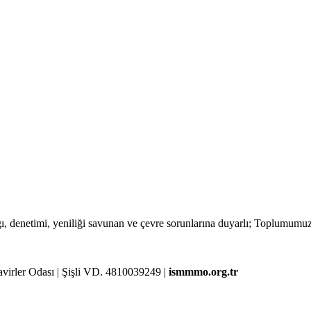
lığı, denetimi, yeniliği savunan ve çevre sorunlarına duyarlı; Toplumum
rler Odası | Şişli VD. 4810039249 |
ismmmo.org.tr