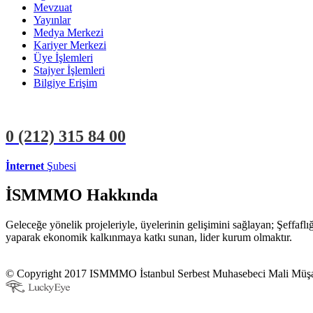
Mevzuat
Yayınlar
Medya Merkezi
Kariyer Merkezi
Üye İşlemleri
Stajyer İşlemleri
Bilgiye Erişim
0 (212)
315 84 00
İnternet
Şubesi
ÜYE İŞLEMLERİ
STAJYER İŞLEMLERİ
İSMMMO Hakkında
Geleceğe yönelik projeleriyle, üyelerinin gelişimini sağlayan; Şeffaf
yaparak ekonomik kalkınmaya katkı sunan, lider kurum olmaktır.
© Copyright 2017 ISMMMO İstanbul Serbest Muhasebeci Mali Müşavi