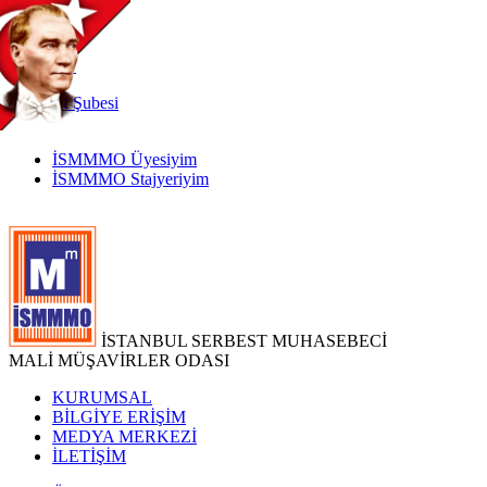
TR
|
EN
İnternet
Şubesi
İSMMMO Üyesiyim
İSMMMO Stajyeriyim
İSTANBUL SERBEST MUHASEBECİ
MALİ MÜŞAVİRLER ODASI
KURUMSAL
BİLGİYE ERİŞİM
MEDYA MERKEZİ
İLETİŞİM