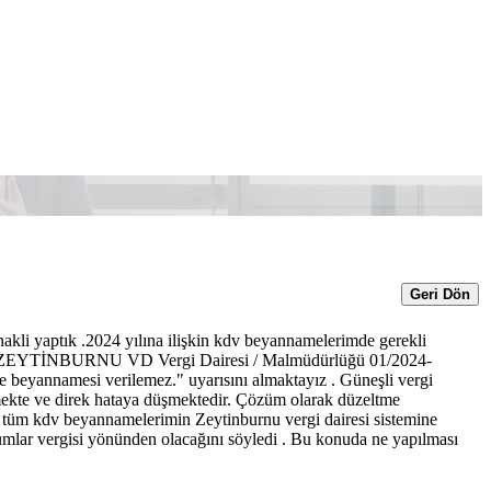
Geri Dön
 nakli yaptık .2024 yılına ilişkin kdv beyannamelerimde gerekli
fin ZEYTİNBURNU VD Vergi Dairesi / Malmüdürlüğü 01/2024-
eyannamesi verilemez." uyarısını almaktayız . Güneşli vergi
ekte ve direk hataya düşmektedir. Çözüm olarak düzeltme
 tüm kdv beyannamelerimin Zeytinburnu vergi dairesi sistemine
umlar vergisi yönünden olacağını söyledi . Bu konuda ne yapılması