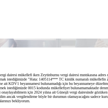
ergi dairesi mükellefi iken Zeytinburnu vergi dairesi mıntıkasına adres
apmak istediğimizde "Hata: 1405114*** TC kimlik numaralı mükelle
e ait KDV1 beyannamesi bulunamadığı için bu beyannameye düzeltme b
rmek istediğimizde 0015 kodunda mükellefiyet bulunamamaktadır denm
onaylayabilmem için 2024 yılına ait Güneşli vergi dairesinde gözüken
tedim ancak vergilendirme böyle bir durumun olamayacağını sadece kur
larınızı bekliyorum.