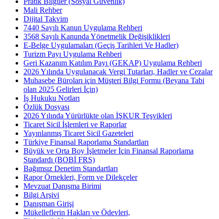
Pratik Bilgiler (Sosyal Güvenlik)
Mali Rehber
Dijital Takvim
7440 Sayılı Kanun Uygulama Rehberi
3568 Sayılı Kanunda Yönetmelik Değişiklikleri
E-Belge Uygulamaları (Geçiş Tarihleri Ve Hadler)
Turizm Payı Uygulama Rehberi
Geri Kazanım Katılım Payı (GEKAP) Uygulama Rehberi
2026 Yılında Uygulanacak Vergi Tutarları, Hadler ve Cezalar
Muhasebe Büroları için Müşteri Bilgi Formu (Beyana Tabi
olan 2025 Gelirleri İçin)
İş Hukuku Notları
Özlük Dosyası
2026 Yılında Yürürlükte olan İŞKUR Teşvikleri
Ticaret Sicil İşlemleri ve Raporlar
Yayınlanmış Ticaret Sicil Gazeteleri
Türkiye Finansal Raporlama Standartları
Büyük ve Orta Boy İşletmeler İçin Finansal Raporlama
Standardı (BOBİ FRS)
Bağımsız Denetim Standartları
Rapor Örnekleri, Form ve Dilekçeler
Mevzuat Danışma Birimi
Bilgi Arşivi
Danışman Girişi
Mükelleflerin Hakları ve Ödevleri,