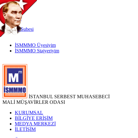
TR
|
EN
İnternet
Şubesi
İSMMMO Üyesiyim
İSMMMO Stajyeriyim
İSTANBUL SERBEST MUHASEBECİ
MALİ MÜŞAVİRLER ODASI
KURUMSAL
BİLGİYE ERİŞİM
MEDYA MERKEZİ
İLETİŞİM