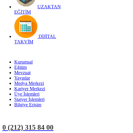
UZAKTAN
EĞİTİM
DİJİTAL
TAKVİM
Kurumsal
Eğitim
Mevzuat
Yayınlar
Medya Merkezi
Kariyer Merkezi
Üye İşlemleri
Stajyer İşlemleri
Bilgiye Erişim
0 (212)
315 84 00