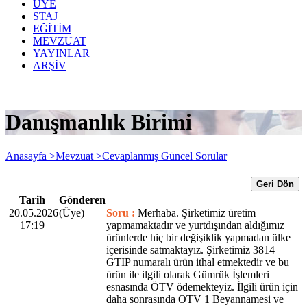
ÜYE
STAJ
EĞİTİM
MEVZUAT
YAYINLAR
ARŞİV
Danışmanlık Birimi
Anasayfa >
Mevzuat >
Cevaplanmış Güncel Sorular
Geri Dön
Tarih
Gönderen
20.05.2026
(Üye)
Soru :
Merhaba. Şirketimiz üretim
17:19
yapmamaktadır ve yurtdışından aldığımız
ürünlerde hiç bir değişiklik yapmadan ülke
içerisinde satmaktayız. Şirketimiz 3814
GTIP numaralı ürün ithal etmektedir ve bu
ürün ile ilgili olarak Gümrük İşlemleri
esnasında ÖTV ödemekteyiz. İlgili ürün için
daha sonrasında OTV 1 Beyannamesi ve