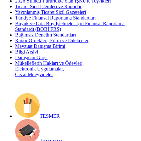
2026 Yılında Yürürlükte olan İŞKUR Teşvikleri
Ticaret Sicil İşlemleri ve Raporlar
Yayınlanmış Ticaret Sicil Gazeteleri
Türkiye Finansal Raporlama Standartları
Büyük ve Orta Boy İşletmeler İçin Finansal Raporlama
Standardı (BOBİ FRS)
Bağımsız Denetim Standartları
Rapor Örnekleri, Form ve Dilekçeler
Mevzuat Danışma Birimi
Bilgi Arşivi
Danışman Girişi
Mükelleflerin Hakları ve Ödevleri,
Elektronik Uygulamalar,
Cezai Müeyyideler
TESMER