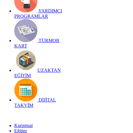
YARDIMCI
PROGRAMLAR
TÜRMOB
KART
UZAKTAN
EĞİTİM
DİJİTAL
TAKVİM
Kurumsal
Eğitim