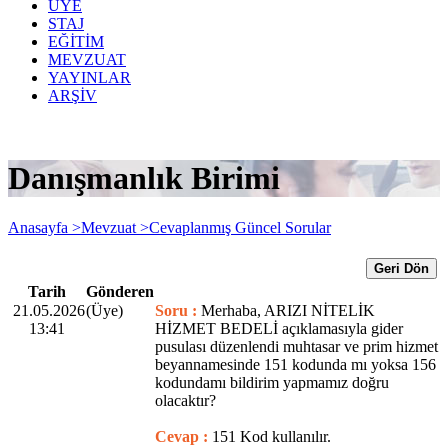
ÜYE
STAJ
EĞİTİM
MEVZUAT
YAYINLAR
ARŞİV
Danışmanlık Birimi
Anasayfa >
Mevzuat >
Cevaplanmış Güncel Sorular
Geri Dön
Tarih
Gönderen
21.05.2026
(Üye)
Soru :
Merhaba, ARIZI NİTELİK
13:41
HİZMET BEDELİ açıklamasıyla gider
pusulası düzenlendi muhtasar ve prim hizmet
beyannamesinde 151 kodunda mı yoksa 156
kodundamı bildirim yapmamız doğru
olacaktır?
Cevap :
151 Kod kullanılır.