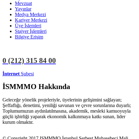
Mevzuat
Yayınlar
Medya Merkezi
Kariyer Merkezi
Üye İşlemleri
Stajyer İşlemleri
Bilgiye Erişim
0 (212)
315 84 00
İnternet
Şubesi
ÜYE İŞLEMLERİ
STAJYER İŞLEMLERİ
İSMMMO Hakkında
Geleceğe yönelik projeleriyle, üyelerinin gelişimini sağlayan;
Şeffaflığı, denetimi, yeniliği savunan ve çevre sorunlarına duyarlı;
Toplumumuzun aydınlatılmasına, akademik, mesleki kamuoyuyla
güçlü işbirliği yaparak ekonomik kalkınmaya katkı sunan, lider
kurum olmaktır.
© Copyright 2017 ISMMMO İstanbul Serbest Muhasebeci Mali