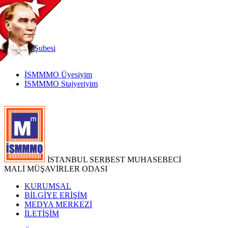
TR
|
EN
İnternet
Şubesi
İSMMMO Üyesiyim
İSMMMO Stajyeriyim
İSTANBUL SERBEST MUHASEBECİ
MALİ MÜŞAVİRLER ODASI
KURUMSAL
BİLGİYE ERİŞİM
MEDYA MERKEZİ
İLETİŞİM