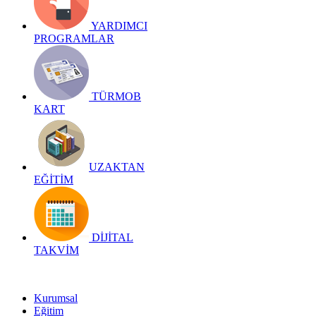
YARDIMCI
PROGRAMLAR
TÜRMOB
KART
UZAKTAN
EĞİTİM
DİJİTAL
TAKVİM
Kurumsal
Eğitim