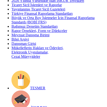
2026 Yılında Yürürlükte olan İŞKUR Teşvikleri
Ticaret Sicil İşlemleri ve Raporlar
Yayınlanmış Ticaret Sicil Gazeteleri
Türkiye Finansal Raporlama Standartları
Büyük ve Orta Boy İşletmeler İçin Finansal Raporlama
Standardı (BOBİ FRS)
Bağımsız Denetim Standartları
Rapor Örnekleri, Form ve Dilekçeler
Mevzuat Danışma Birimi
Bilgi Arşivi
Danışman Girişi
Mükelleflerin Hakları ve Ödevleri,
Elektronik Uygulamalar,
Cezai Müeyyideler
TESMER