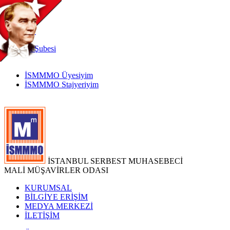
TR
|
EN
İnternet
Şubesi
İSMMMO Üyesiyim
İSMMMO Stajyeriyim
İSTANBUL SERBEST MUHASEBECİ
MALİ MÜŞAVİRLER ODASI
KURUMSAL
BİLGİYE ERİŞİM
MEDYA MERKEZİ
İLETİŞİM