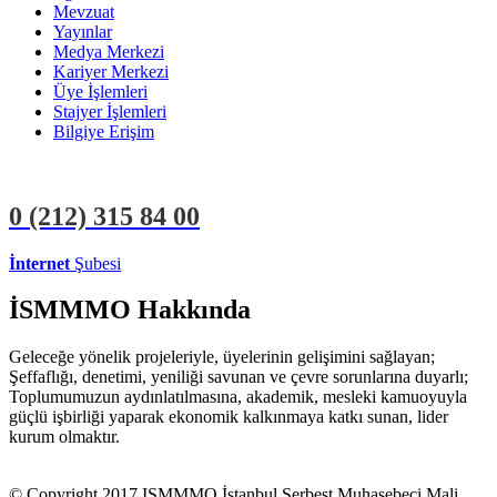
Mevzuat
Yayınlar
Medya Merkezi
Kariyer Merkezi
Üye İşlemleri
Stajyer İşlemleri
Bilgiye Erişim
0 (212)
315 84 00
İnternet
Şubesi
ÜYE İŞLEMLERİ
STAJYER İŞLEMLERİ
İSMMMO Hakkında
Geleceğe yönelik projeleriyle, üyelerinin gelişimini sağlayan;
Şeffaflığı, denetimi, yeniliği savunan ve çevre sorunlarına duyarlı;
Toplumumuzun aydınlatılmasına, akademik, mesleki kamuoyuyla
güçlü işbirliği yaparak ekonomik kalkınmaya katkı sunan, lider
kurum olmaktır.
© Copyright 2017 ISMMMO İstanbul Serbest Muhasebeci Mali