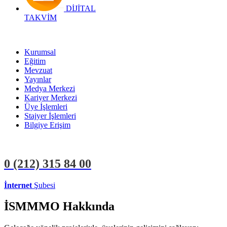
DİJİTAL
TAKVİM
Kurumsal
Eğitim
Mevzuat
Yayınlar
Medya Merkezi
Kariyer Merkezi
Üye İşlemleri
Stajyer İşlemleri
Bilgiye Erişim
0 (212)
315 84 00
İnternet
Şubesi
ÜYE İŞLEMLERİ
STAJYER İŞLEMLERİ
İSMMMO Hakkında