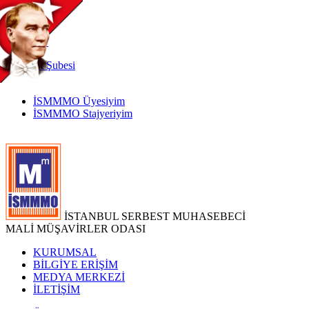
TR
|
EN
İnternet
Şubesi
İSMMMO Üyesiyim
İSMMMO Stajyeriyim
İSTANBUL SERBEST MUHASEBECİ
MALİ MÜŞAVİRLER ODASI
KURUMSAL
BİLGİYE ERİŞİM
MEDYA MERKEZİ
İLETİŞİM