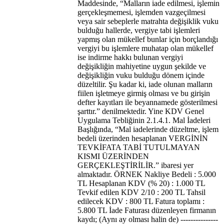
Maddesinde, “Malların iade edilmesi, işlemin
gerçekleşmemesi, işlemden vazgeçilmesi
veya sair sebeplerle matrahta değişiklik vuku
bulduğu hallerde, vergiye tabi işlemleri
yapmış olan mükellef bunlar için borçlandığı
vergiyi bu işlemlere muhatap olan mükellef
ise indirme hakkı bulunan vergiyi
değişikliğin mahiyetine uygun şekilde ve
değişikliğin vuku bulduğu dönem içinde
düzeltilir. Şu kadar ki, iade olunan malların
fiilen işletmeye girmiş olması ve bu girişin
defter kayıtları ile beyannamede gösterilmesi
şarttır.” denilmektedir. Yine KDV Genel
Uygulama Tebliğinin 2.1.4.1. Mal İadeleri
Başlığında, “Mal iadelerinde düzeltme, işlem
bedeli üzerinden hesaplanan VERGİNİN
TEVKİFATA TABİ TUTULMAYAN
KISMI ÜZERİNDEN
GERÇEKLEŞTİRİLİR.” ibaresi yer
almaktadır. ÖRNEK Nakliye Bedeli : 5.000
TL Hesaplanan KDV (% 20) : 1.000 TL
Tevkif edilen KDV 2/10 : 200 TL Tahsil
edilecek KDV : 800 TL Fatura toplamı :
5.800 TL İade Faturası düzenleyen firmanın
kaydı; (Aynı ay olması halin de) ---------------