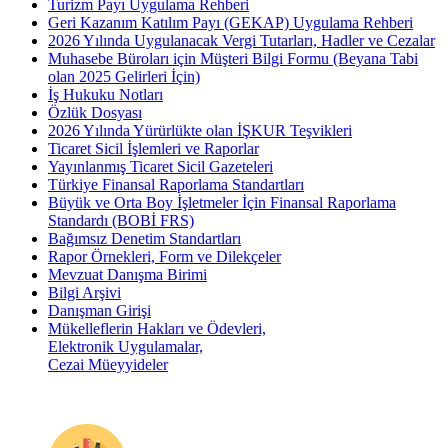
Turizm Payı Uygulama Rehberi
Geri Kazanım Katılım Payı (GEKAP) Uygulama Rehberi
2026 Yılında Uygulanacak Vergi Tutarları, Hadler ve Cezalar
Muhasebe Büroları için Müşteri Bilgi Formu (Beyana Tabi
olan 2025 Gelirleri İçin)
İş Hukuku Notları
Özlük Dosyası
2026 Yılında Yürürlükte olan İŞKUR Teşvikleri
Ticaret Sicil İşlemleri ve Raporlar
Yayınlanmış Ticaret Sicil Gazeteleri
Türkiye Finansal Raporlama Standartları
Büyük ve Orta Boy İşletmeler İçin Finansal Raporlama
Standardı (BOBİ FRS)
Bağımsız Denetim Standartları
Rapor Örnekleri, Form ve Dilekçeler
Mevzuat Danışma Birimi
Bilgi Arşivi
Danışman Girişi
Mükelleflerin Hakları ve Ödevleri,
Elektronik Uygulamalar,
Cezai Müeyyideler