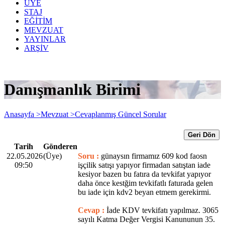
ÜYE
STAJ
EĞİTİM
MEVZUAT
YAYINLAR
ARŞİV
Danışmanlık Birimi
Anasayfa >
Mevzuat >
Cevaplanmış Güncel Sorular
Geri Dön
Tarih
Gönderen
22.05.2026
(Üye)
Soru :
günaysın firmamız 609 kod faosn
09:50
işçilik satışı yapıyor firmadan satıştan iade
kesiyor bazen bu fatıra da tevkifat yapıyor
daha önce kestğim tevkifatlı faturada gelen
bu iade için kdv2 beyan etmem gerekirmi.
Cevap :
İade KDV tevkifatı yapılmaz. 3065
sayılı Katma Değer Vergisi Kanununun 35.