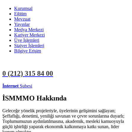
Kurumsal
Eğitim
Mevzuat
Yayınlar
Medya Merkezi
Kariyer Merkezi
Üye İşlemleri
Stajyer İşlemleri
Bilgiye Erişim
0 (212)
315 84 00
İnternet
Şubesi
ÜYE İŞLEMLERİ
STAJYER İŞLEMLERİ
İSMMMO Hakkında
Geleceğe yönelik projeleriyle, üyelerinin gelişimini sağlayan;
Şeffaflığı, denetimi, yeniliği savunan ve çevre sorunlarına duyarlı;
Toplumumuzun aydınlatılmasına, akademik, mesleki kamuoyuyla
güçlü işbirliği yaparak ekonomik kalkınmaya katkı sunan, lider
kurum olmaktır.