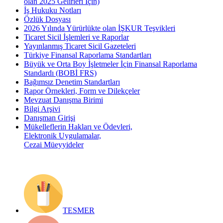
olan 2025 Gelirleri İçin)
İş Hukuku Notları
Özlük Dosyası
2026 Yılında Yürürlükte olan İŞKUR Teşvikleri
Ticaret Sicil İşlemleri ve Raporlar
Yayınlanmış Ticaret Sicil Gazeteleri
Türkiye Finansal Raporlama Standartları
Büyük ve Orta Boy İşletmeler İçin Finansal Raporlama
Standardı (BOBİ FRS)
Bağımsız Denetim Standartları
Rapor Örnekleri, Form ve Dilekçeler
Mevzuat Danışma Birimi
Bilgi Arşivi
Danışman Girişi
Mükelleflerin Hakları ve Ödevleri,
Elektronik Uygulamalar,
Cezai Müeyyideler
TESMER