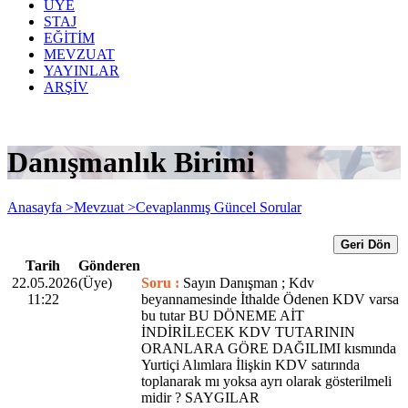
ÜYE
STAJ
EĞİTİM
MEVZUAT
YAYINLAR
ARŞİV
Danışmanlık Birimi
Anasayfa >
Mevzuat >
Cevaplanmış Güncel Sorular
Geri Dön
Tarih
Gönderen
22.05.2026
(Üye)
Soru :
Sayın Danışman ; Kdv
11:22
beyannamesinde İthalde Ödenen KDV varsa
bu tutar BU DÖNEME AİT
İNDİRİLECEK KDV TUTARININ
ORANLARA GÖRE DAĞILIMI kısmında
Yurtiçi Alımlara İlişkin KDV satırında
toplanarak mı yoksa ayrı olarak gösterilmeli
midir ? SAYGILAR