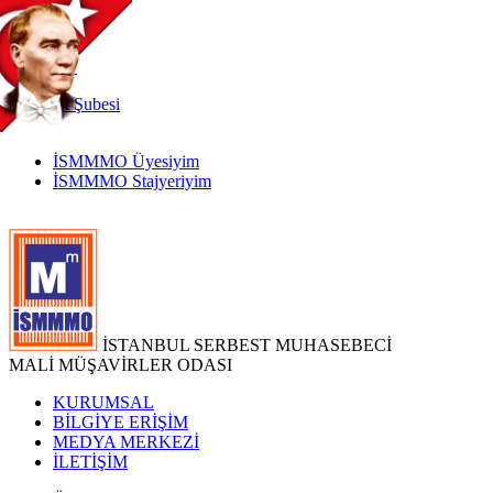
TR
|
EN
İnternet
Şubesi
İSMMMO Üyesiyim
İSMMMO Stajyeriyim
İSTANBUL SERBEST MUHASEBECİ
MALİ MÜŞAVİRLER ODASI
KURUMSAL
BİLGİYE ERİŞİM
MEDYA MERKEZİ
İLETİŞİM