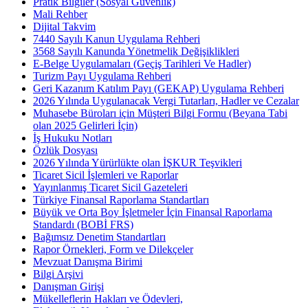
Pratik Bilgiler (Sosyal Güvenlik)
Mali Rehber
Dijital Takvim
7440 Sayılı Kanun Uygulama Rehberi
3568 Sayılı Kanunda Yönetmelik Değişiklikleri
E-Belge Uygulamaları (Geçiş Tarihleri Ve Hadler)
Turizm Payı Uygulama Rehberi
Geri Kazanım Katılım Payı (GEKAP) Uygulama Rehberi
2026 Yılında Uygulanacak Vergi Tutarları, Hadler ve Cezalar
Muhasebe Büroları için Müşteri Bilgi Formu (Beyana Tabi
olan 2025 Gelirleri İçin)
İş Hukuku Notları
Özlük Dosyası
2026 Yılında Yürürlükte olan İŞKUR Teşvikleri
Ticaret Sicil İşlemleri ve Raporlar
Yayınlanmış Ticaret Sicil Gazeteleri
Türkiye Finansal Raporlama Standartları
Büyük ve Orta Boy İşletmeler İçin Finansal Raporlama
Standardı (BOBİ FRS)
Bağımsız Denetim Standartları
Rapor Örnekleri, Form ve Dilekçeler
Mevzuat Danışma Birimi
Bilgi Arşivi
Danışman Girişi
Mükelleflerin Hakları ve Ödevleri,