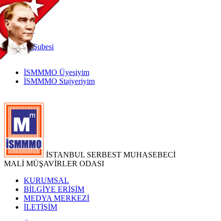
TR
|
EN
İnternet
Şubesi
İSMMMO Üyesiyim
İSMMMO Stajyeriyim
İSTANBUL SERBEST MUHASEBECİ
MALİ MÜŞAVİRLER ODASI
KURUMSAL
BİLGİYE ERİŞİM
MEDYA MERKEZİ
İLETİŞİM