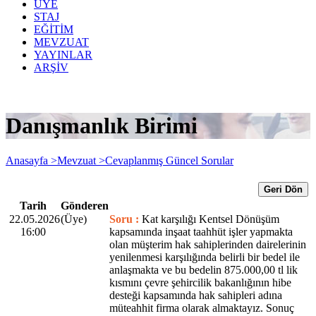
ÜYE
STAJ
EĞİTİM
MEVZUAT
YAYINLAR
ARŞİV
Danışmanlık Birimi
Anasayfa >
Mevzuat >
Cevaplanmış Güncel Sorular
Geri Dön
Tarih
Gönderen
22.05.2026
(Üye)
Soru :
Kat karşılığı Kentsel Dönüşüm
16:00
kapsamında inşaat taahhüt işler yapmakta
olan müşterim hak sahiplerinden dairelerinin
yenilenmesi karşılığında belirli bir bedel ile
anlaşmakta ve bu bedelin 875.000,00 tl lik
kısmını çevre şehircilik bakanlığının hibe
desteği kapsamında hak sahipleri adına
müteahhit firma olarak almaktayız. Sonuç