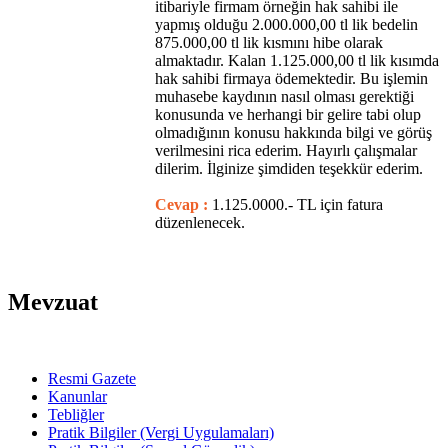
itibariyle firmam örneğin hak sahibi ile
yapmış olduğu 2.000.000,00 tl lik bedelin
875.000,00 tl lik kısmını hibe olarak
almaktadır. Kalan 1.125.000,00 tl lik kısımda
hak sahibi firmaya ödemektedir. Bu işlemin
muhasebe kaydının nasıl olması gerektiği
konusunda ve herhangi bir gelire tabi olup
olmadığının konusu hakkında bilgi ve görüş
verilmesini rica ederim. Hayırlı çalışmalar
dilerim. İlginize şimdiden teşekkür ederim.
Cevap :
1.125.0000.- TL için fatura
düzenlenecek.
Mevzuat
Resmi Gazete
Kanunlar
Tebliğler
Pratik Bilgiler (Vergi Uygulamaları)