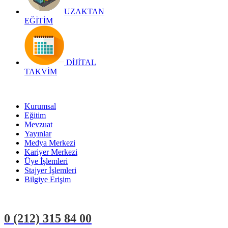
UZAKTAN
EĞİTİM
DİJİTAL
TAKVİM
Kurumsal
Eğitim
Mevzuat
Yayınlar
Medya Merkezi
Kariyer Merkezi
Üye İşlemleri
Stajyer İşlemleri
Bilgiye Erişim
0 (212)
315 84 00