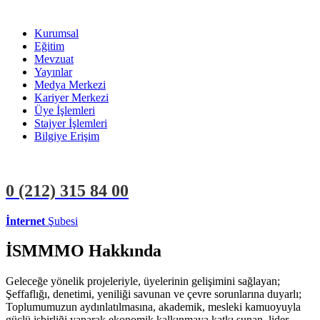
Kurumsal
Eğitim
Mevzuat
Yayınlar
Medya Merkezi
Kariyer Merkezi
Üye İşlemleri
Stajyer İşlemleri
Bilgiye Erişim
0 (212)
315 84 00
İnternet
Şubesi
ÜYE İŞLEMLERİ
STAJYER İŞLEMLERİ
İSMMMO Hakkında
Geleceğe yönelik projeleriyle, üyelerinin gelişimini sağlayan;
Şeffaflığı, denetimi, yeniliği savunan ve çevre sorunlarına duyarlı;
Toplumumuzun aydınlatılmasına, akademik, mesleki kamuoyuyla
güçlü işbirliği yaparak ekonomik kalkınmaya katkı sunan, lider