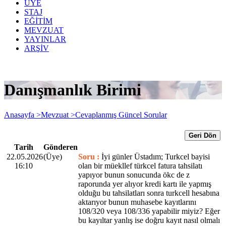
ÜYE
STAJ
EĞİTİM
MEVZUAT
YAYINLAR
ARŞİV
Danışmanlık Birimi
Anasayfa >
Mevzuat >
Cevaplanmış Güncel Sorular
Geri Dön
Tarih
Gönderen
22.05.2026
(Üye)
Soru :
İyi günler Üstadım; Turkcel bayisi
16:10
olan bir müekllef türkcel fatura tahsilatı
yapıyor bunun sonucunda ökc de z
raporunda yer alıyor kredi kartı ile yapmış
olduğu bu tahsilatları sonra turkcell hesabına
aktarıyor bunun muhasebe kayıtlarını
108/320 veya 108/336 yapabilir miyiz? Eğer
bu kayıltar yanlış ise doğru kayıt nasıl olmalı