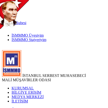
TR
|
EN
İnternet
Şubesi
İSMMMO Üyesiyim
İSMMMO Stajyeriyim
İSTANBUL SERBEST MUHASEBECİ
MALİ MÜŞAVİRLER ODASI
KURUMSAL
BİLGİYE ERİŞİM
MEDYA MERKEZİ
İLETİŞİM