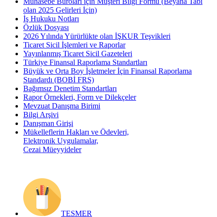
Muhasebe Büroları için Müşteri Bilgi Formu (Beyana Tabi
olan 2025 Gelirleri İçin)
İş Hukuku Notları
Özlük Dosyası
2026 Yılında Yürürlükte olan İŞKUR Teşvikleri
Ticaret Sicil İşlemleri ve Raporlar
Yayınlanmış Ticaret Sicil Gazeteleri
Türkiye Finansal Raporlama Standartları
Büyük ve Orta Boy İşletmeler İçin Finansal Raporlama
Standardı (BOBİ FRS)
Bağımsız Denetim Standartları
Rapor Örnekleri, Form ve Dilekçeler
Mevzuat Danışma Birimi
Bilgi Arşivi
Danışman Girişi
Mükelleflerin Hakları ve Ödevleri,
Elektronik Uygulamalar,
Cezai Müeyyideler
TESMER