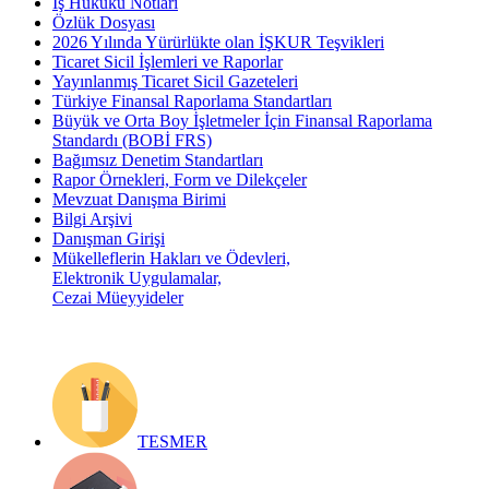
İş Hukuku Notları
Özlük Dosyası
2026 Yılında Yürürlükte olan İŞKUR Teşvikleri
Ticaret Sicil İşlemleri ve Raporlar
Yayınlanmış Ticaret Sicil Gazeteleri
Türkiye Finansal Raporlama Standartları
Büyük ve Orta Boy İşletmeler İçin Finansal Raporlama
Standardı (BOBİ FRS)
Bağımsız Denetim Standartları
Rapor Örnekleri, Form ve Dilekçeler
Mevzuat Danışma Birimi
Bilgi Arşivi
Danışman Girişi
Mükelleflerin Hakları ve Ödevleri,
Elektronik Uygulamalar,
Cezai Müeyyideler
TESMER