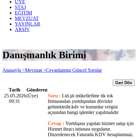
ÜYE
STAJ
EĞİTİM
MEVZUAT
YAYINLAR
ARŞİV
Danışmanlık Birimi
Anasayfa >
Mevzuat >
Cevaplanmış Güncel Sorular
Geri Dön
Tarih
Gönderen
25.05.2026
(Üye)
Soru :
Ltd.şti mükellefime tik tok
09:31
firmasından yurtdışından dövizler
gelmektedir.kdv ve kurumlar vergisi
açısından hangi işlemler yapılmalıdır
Cevap :
Yurtdışına yapılan hizmet satışı için
Hizmet ihracı istisnası uygulanır.
Düzenlenecek Faturada KDV hesaplanmaz.