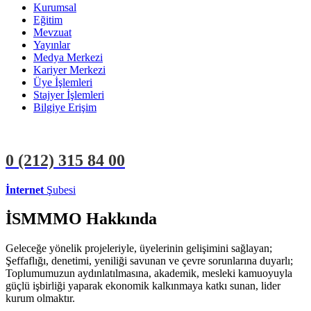
Kurumsal
Eğitim
Mevzuat
Yayınlar
Medya Merkezi
Kariyer Merkezi
Üye İşlemleri
Stajyer İşlemleri
Bilgiye Erişim
0 (212)
315 84 00
İnternet
Şubesi
ÜYE İŞLEMLERİ
STAJYER İŞLEMLERİ
İSMMMO Hakkında
Geleceğe yönelik projeleriyle, üyelerinin gelişimini sağlayan;
Şeffaflığı, denetimi, yeniliği savunan ve çevre sorunlarına duyarlı;
Toplumumuzun aydınlatılmasına, akademik, mesleki kamuoyuyla
güçlü işbirliği yaparak ekonomik kalkınmaya katkı sunan, lider
kurum olmaktır.