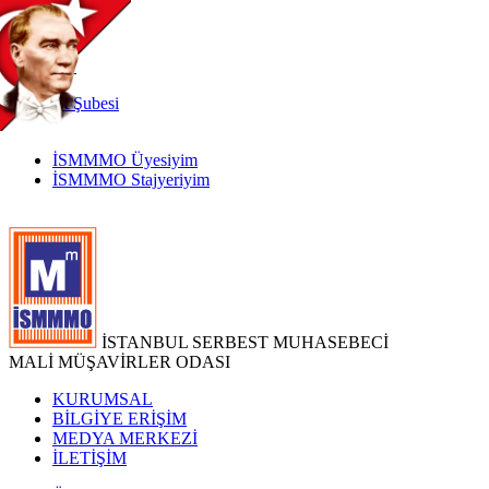
TR
|
EN
İnternet
Şubesi
İSMMMO Üyesiyim
İSMMMO Stajyeriyim
İSTANBUL SERBEST MUHASEBECİ
MALİ MÜŞAVİRLER ODASI
KURUMSAL
BİLGİYE ERİŞİM
MEDYA MERKEZİ
İLETİŞİM