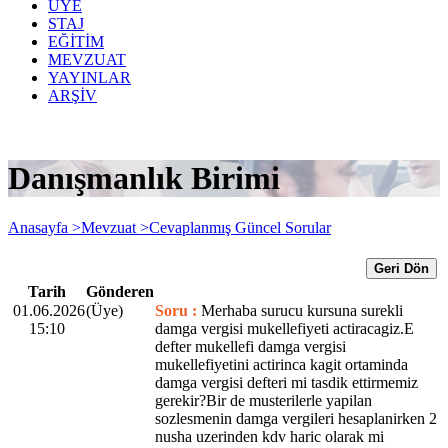
ÜYE
STAJ
EĞİTİM
MEVZUAT
YAYINLAR
ARŞİV
Danışmanlık Birimi
Anasayfa >
Mevzuat >
Cevaplanmış Güncel Sorular
Geri Dön
Tarih
Gönderen
01.06.2026
(Üye)
Soru :
Merhaba surucu kursuna surekli
15:10
damga vergisi mukellefiyeti actiracagiz.E
defter mukellefi damga vergisi
mukellefiyetini actirinca kagit ortaminda
damga vergisi defteri mi tasdik ettirmemiz
gerekir?Bir de musterilerle yapilan
sozlesmenin damga vergileri hesaplanirken 2
nusha uzerinden kdv haric olarak mi