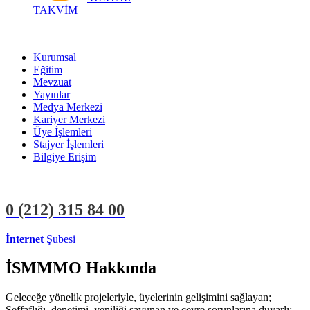
TAKVİM
Kurumsal
Eğitim
Mevzuat
Yayınlar
Medya Merkezi
Kariyer Merkezi
Üye İşlemleri
Stajyer İşlemleri
Bilgiye Erişim
0 (212)
315 84 00
İnternet
Şubesi
ÜYE İŞLEMLERİ
STAJYER İŞLEMLERİ
İSMMMO Hakkında
Geleceğe yönelik projeleriyle, üyelerinin gelişimini sağlayan;
Şeffaflığı, denetimi, yeniliği savunan ve çevre sorunlarına duyarlı;