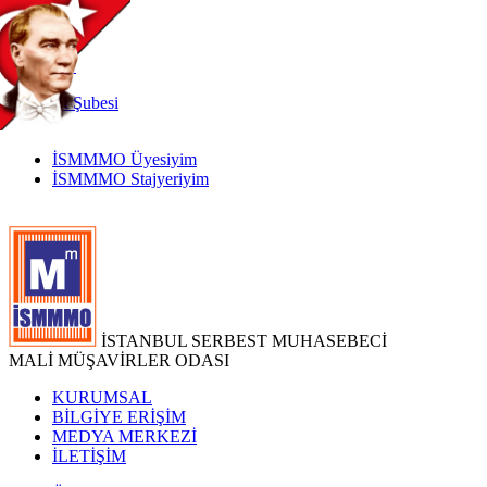
TR
|
EN
İnternet
Şubesi
İSMMMO Üyesiyim
İSMMMO Stajyeriyim
İSTANBUL SERBEST MUHASEBECİ
MALİ MÜŞAVİRLER ODASI
KURUMSAL
BİLGİYE ERİŞİM
MEDYA MERKEZİ
İLETİŞİM