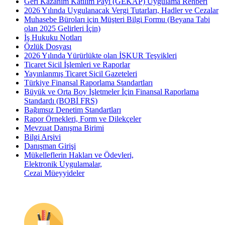
Geri Kazanım Katılım Payı (GEKAP) Uygulama Rehberi
2026 Yılında Uygulanacak Vergi Tutarları, Hadler ve Cezalar
Muhasebe Büroları için Müşteri Bilgi Formu (Beyana Tabi
olan 2025 Gelirleri İçin)
İş Hukuku Notları
Özlük Dosyası
2026 Yılında Yürürlükte olan İŞKUR Teşvikleri
Ticaret Sicil İşlemleri ve Raporlar
Yayınlanmış Ticaret Sicil Gazeteleri
Türkiye Finansal Raporlama Standartları
Büyük ve Orta Boy İşletmeler İçin Finansal Raporlama
Standardı (BOBİ FRS)
Bağımsız Denetim Standartları
Rapor Örnekleri, Form ve Dilekçeler
Mevzuat Danışma Birimi
Bilgi Arşivi
Danışman Girişi
Mükelleflerin Hakları ve Ödevleri,
Elektronik Uygulamalar,
Cezai Müeyyideler