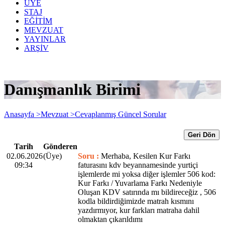
ÜYE
STAJ
EĞİTİM
MEVZUAT
YAYINLAR
ARŞİV
Danışmanlık Birimi
Anasayfa >
Mevzuat >
Cevaplanmış Güncel Sorular
Geri Dön
Tarih
Gönderen
02.06.2026
(Üye)
Soru :
Merhaba, Kesilen Kur Farkı
09:34
faturasını kdv beyannamesinde yurtiçi
işlemlerde mi yoksa diğer işlemler 506 kod:
Kur Farkı / Yuvarlama Farkı Nedeniyle
Oluşan KDV satırında mı bildireceğiz , 506
kodla bildirdiğimizde matrah kısmını
yazdırmıyor, kur farkları matraha dahil
olmaktan çıkarıldımı