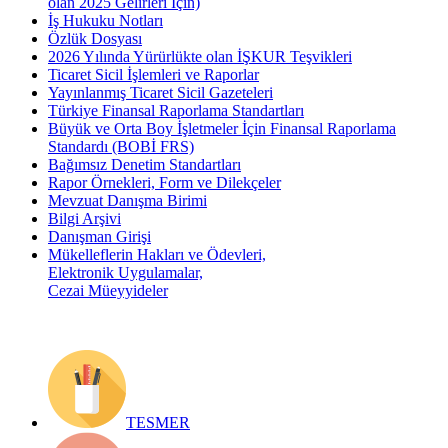
olan 2025 Gelirleri İçin)
İş Hukuku Notları
Özlük Dosyası
2026 Yılında Yürürlükte olan İŞKUR Teşvikleri
Ticaret Sicil İşlemleri ve Raporlar
Yayınlanmış Ticaret Sicil Gazeteleri
Türkiye Finansal Raporlama Standartları
Büyük ve Orta Boy İşletmeler İçin Finansal Raporlama
Standardı (BOBİ FRS)
Bağımsız Denetim Standartları
Rapor Örnekleri, Form ve Dilekçeler
Mevzuat Danışma Birimi
Bilgi Arşivi
Danışman Girişi
Mükelleflerin Hakları ve Ödevleri,
Elektronik Uygulamalar,
Cezai Müeyyideler
TESMER