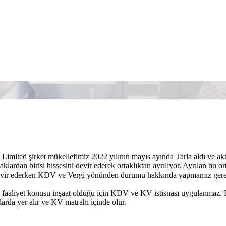
Limited şirket mükellefimiz 2022 yılının mayıs ayında Tarla aldı ve akti
taklardan birisi hissesini devir ederek ortaklıktan ayrılıyor. Ayrılan bu or
 devir ederken KDV ve Vergi yönünden durumu hakkında yapmamız gereke
n faaliyet konusu inşaat olduğu için KDV ve KV istisnası uygulanmaz.
tlarda yer alır ve KV matrahı içinde olur.