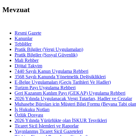
Mevzuat
Resmi Gazete
Kanunlar
Tebliğler
Pratik Bilgiler (Vergi Uygulamaları)
Pratik Bilgiler (Sosyal Güvenlik)
Mali Rehber
Dijital Takvim
7440 Sayılı Kanun Uygulama Rehberi
3568 Sayılı Kanunda Yönetmelik Değişiklikleri
E-Belge Uygulamaları (Geçiş Tarihleri Ve Hadler)
Turizm Payı Uygulama Rehberi
Geri Kazanım Katılım Payı (GEKAP) Uygulama Rehberi
2026 Yılında Uygulanacak Vergi Tutarları, Hadler ve Cezalar
Muhasebe Büroları için Müşteri Bilgi Formu (Beyana Tabi olan 
İş Hukuku Notları
Özlük Dosyası
2026 Yılında Yürürlükte olan İŞKUR Teşvikleri
Ticaret Sicil İşlemleri ve Raporlar
Yayınlanmış Ticaret Sicil Gazeteleri