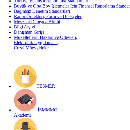
Türkiye Finansal Raporlama Standartları
Büyük ve Orta Boy İşletmeler İçin Finansal Raporlama Stand
Bağımsız Denetim Standartları
Rapor Örnekleri, Form ve Dilekçeler
Mevzuat Danışma Birimi
Bilgi Arşivi
Danışman Girişi
Mükelleflerin Hakları ve Ödevleri,
Elektronik Uygulamalar,
Cezai Müeyyideler
TESMER
İSMMMO
Akademi