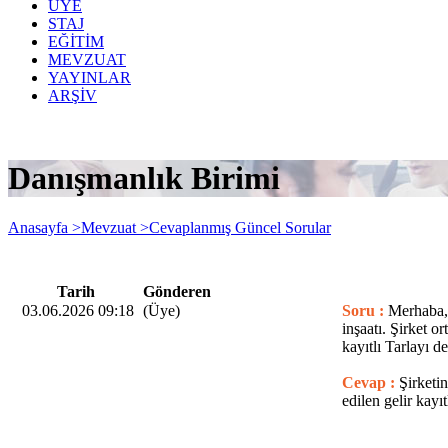
ÜYE
STAJ
EĞİTİM
MEVZUAT
YAYINLAR
ARŞİV
Danışmanlık Birimi
Anasayfa >
Mevzuat >
Cevaplanmış Güncel Sorular
Tarih
Gönderen
03.06.2026 09:18
(Üye)
Soru :
Merhaba, 
inşaatı. Şirket or
kayıtlı Tarlayı
Cevap :
Şirketi
edilen gelir kayı