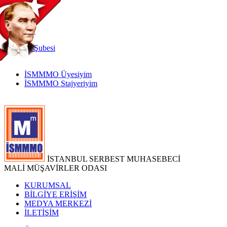
TR
|
EN
İnternet
Şubesi
İSMMMO Üyesiyim
İSMMMO Stajyeriyim
İSTANBUL SERBEST MUHASEBECİ
MALİ MÜŞAVİRLER ODASI
KURUMSAL
BİLGİYE ERİŞİM
MEDYA MERKEZİ
İLETİŞİM