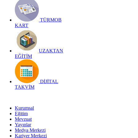
TÜRMOB
KART
UZAKTAN
EĞİTİM
DİJİTAL
TAKVİM
Kurumsal
Eğitim
Mevzuat
Yayınlar
Medya Merkezi
Kariyer Merkezi