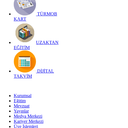
TÜRMOB
KART
UZAKTAN
EĞİTİM
DİJİTAL
TAKVİM
Kurumsal
Eğitim
Mevzuat
Yayınlar
Medya Merkezi
Kariyer Merkezi
Üye İşlemleri