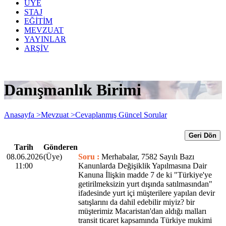
ÜYE
STAJ
EĞİTİM
MEVZUAT
YAYINLAR
ARŞİV
Danışmanlık Birimi
Anasayfa >
Mevzuat >
Cevaplanmış Güncel Sorular
Geri Dön
Tarih
Gönderen
08.06.2026
(Üye)
Soru :
Merhabalar, 7582 Sayılı Bazı
11:00
Kanunlarda Değişiklik Yapılmasına Dair
Kanuna İlişkin madde 7 de ki "Türkiye'ye
getirilmeksizin yurt dışında satılmasından"
ifadesinde yurt içi müşterilere yapılan devir
satışlarını da dahil edebilir miyiz? bir
müşterimiz Macaristan'dan aldığı malları
transit ticaret kapsamında Türkiye mukimi