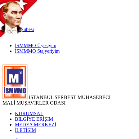
TR
|
EN
İnternet
Şubesi
İSMMMO Üyesiyim
İSMMMO Stajyeriyim
İSTANBUL SERBEST MUHASEBECİ
MALİ MÜŞAVİRLER ODASI
KURUMSAL
BİLGİYE ERİŞİM
MEDYA MERKEZİ
İLETİŞİM