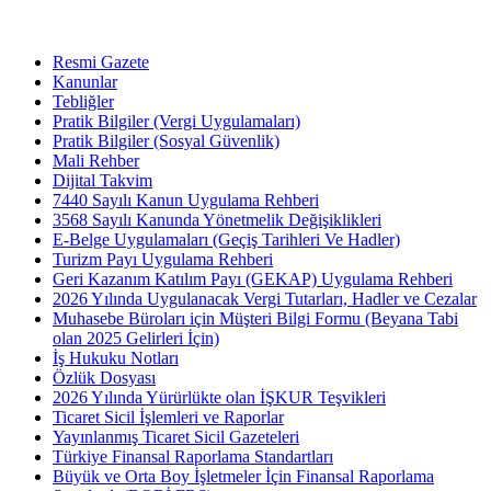
Resmi Gazete
Kanunlar
Tebliğler
Pratik Bilgiler (Vergi Uygulamaları)
Pratik Bilgiler (Sosyal Güvenlik)
Mali Rehber
Dijital Takvim
7440 Sayılı Kanun Uygulama Rehberi
3568 Sayılı Kanunda Yönetmelik Değişiklikleri
E-Belge Uygulamaları (Geçiş Tarihleri Ve Hadler)
Turizm Payı Uygulama Rehberi
Geri Kazanım Katılım Payı (GEKAP) Uygulama Rehberi
2026 Yılında Uygulanacak Vergi Tutarları, Hadler ve Cezalar
Muhasebe Büroları için Müşteri Bilgi Formu (Beyana Tabi
olan 2025 Gelirleri İçin)
İş Hukuku Notları
Özlük Dosyası
2026 Yılında Yürürlükte olan İŞKUR Teşvikleri
Ticaret Sicil İşlemleri ve Raporlar
Yayınlanmış Ticaret Sicil Gazeteleri
Türkiye Finansal Raporlama Standartları
Büyük ve Orta Boy İşletmeler İçin Finansal Raporlama