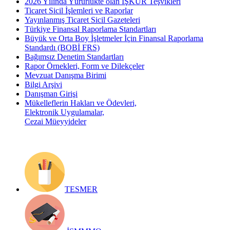
2026 Yılında Yürürlükte olan İŞKUR Teşvikleri
Ticaret Sicil İşlemleri ve Raporlar
Yayınlanmış Ticaret Sicil Gazeteleri
Türkiye Finansal Raporlama Standartları
Büyük ve Orta Boy İşletmeler İçin Finansal Raporlama
Standardı (BOBİ FRS)
Bağımsız Denetim Standartları
Rapor Örnekleri, Form ve Dilekçeler
Mevzuat Danışma Birimi
Bilgi Arşivi
Danışman Girişi
Mükelleflerin Hakları ve Ödevleri,
Elektronik Uygulamalar,
Cezai Müeyyideler
TESMER