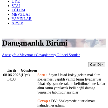
ÜYE
STAJ
EĞİTİM
MEVZUAT
YAYINLAR
ARŞİV
Danışmanlık Birimi
Anasayfa >
Mevzuat >
Cevaplanmış Güncel Sorular
Geri Dön
Tarih
Gönderen
08.06.2026
(Üye)
Soru :
Sayın Üstad kolay gelsin mal alım
14:33
sözleşmesi yapıldı yalnız birim fiyatlar var
fakat söşleşmede rakam belirtilmedi ne kadar
alım satım yapılacak belli değil damga
vergisine tabimidir saygılar
Cevap :
DV; Sözleşmede tutar olması
halinde hesaplanır.