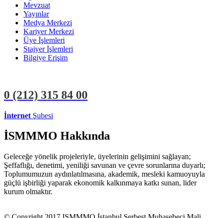
Mevzuat
Yayınlar
Medya Merkezi
Kariyer Merkezi
Üye İşlemleri
Stajyer İşlemleri
Bilgiye Erişim
0 (212)
315 84 00
İnternet
Şubesi
ÜYE İŞLEMLERİ
STAJYER İŞLEMLERİ
İSMMMO Hakkında
Geleceğe yönelik projeleriyle, üyelerinin gelişimini sağlayan;
Şeffaflığı, denetimi, yeniliği savunan ve çevre sorunlarına duyarlı;
Toplumumuzun aydınlatılmasına, akademik, mesleki kamuoyuyla
güçlü işbirliği yaparak ekonomik kalkınmaya katkı sunan, lider
kurum olmaktır.
© Copyright 2017 ISMMMO İstanbul Serbest Muhasebeci Mali