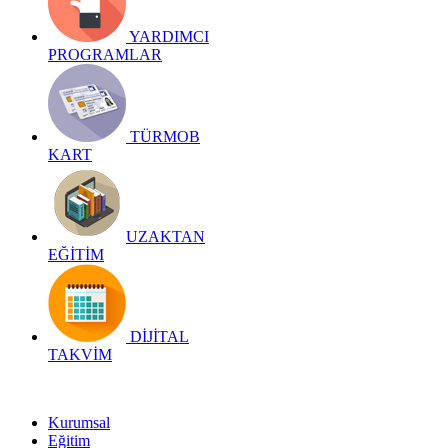
YARDIMCI
PROGRAMLAR
TÜRMOB
KART
UZAKTAN
EĞİTİM
DİJİTAL
TAKVİM
Kurumsal
Eğitim