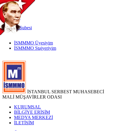
TR
|
EN
İnternet
Şubesi
İSMMMO Üyesiyim
İSMMMO Stajyeriyim
İSTANBUL SERBEST MUHASEBECİ
MALİ MÜŞAVİRLER ODASI
KURUMSAL
BİLGİYE ERİŞİM
MEDYA MERKEZİ
İLETİŞİM