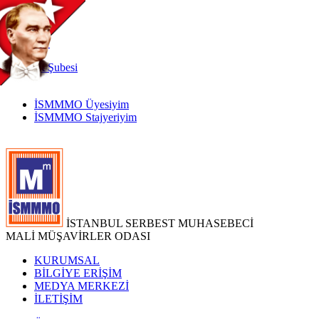
TR
|
EN
İnternet
Şubesi
İSMMMO Üyesiyim
İSMMMO Stajyeriyim
İSTANBUL SERBEST MUHASEBECİ
MALİ MÜŞAVİRLER ODASI
KURUMSAL
BİLGİYE ERİŞİM
MEDYA MERKEZİ
İLETİŞİM