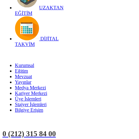
UZAKTAN
EĞİTİM
DİJİTAL
TAKVİM
Kurumsal
Eğitim
Mevzuat
Yayınlar
Medya Merkezi
Kariyer Merkezi
Üye İşlemleri
Stajyer İşlemleri
Bilgiye Erişim
0 (212)
315 84 00