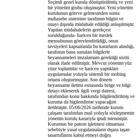
Seçimli genel kurula dönüştürülmüş ve yeni
bir yönetim grubu oluşmuştur. Yeni yönetim
kurulunun göreve gelmesinden sonra
muhasebe sistemine tarafımın bilgisi ve
onayı dışında müdahale edildiği anlaşılmıştır.
Yapılan müdahalelerin gerekçesi
sorulduğunda- haricen bir meslek
mensubunun görevlendirildiği, onun
tavsiyeleri kapsamında bu kararların alındığı,
tarafımın bana sunulan bilgilerle
beyannameleri imzalamam gerektiği sözlü
olarak ifade edilmiştir. Mevcut yönetim yüz
yüze toplantılar ve haricen yaptıkları
uygulamalar yoluyla sistemli bir mobing
ortamı oluşturmuştur. Son dönem
beyanname iletimi esnasında belge ve bilgi
detayı eklenerek ilgili vergi dairesi,
tarafımdan konu hakkında bilgilendirilmiş ve
kuruma da bigilendirme yapacağım
iletilmiştir. 05/06/2026 tarihinde kurum
çalışanı tarafından mail yoluyla sözleşmemin
yönetim kurulu kararıyla iptali istenmiştir.
Kurumun bir patron işletmesi olmaması
sebebiyle yasal uygulamaların dışına taşan
tasarruflarını kabul etmeyi doğru