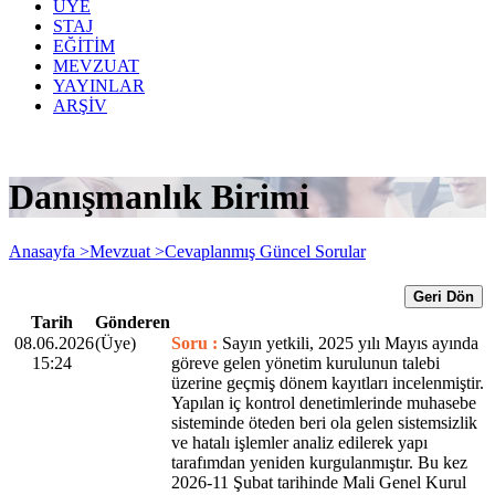
ÜYE
STAJ
EĞİTİM
MEVZUAT
YAYINLAR
ARŞİV
Danışmanlık Birimi
Anasayfa >
Mevzuat >
Cevaplanmış Güncel Sorular
Geri Dön
Tarih
Gönderen
08.06.2026
(Üye)
Soru :
Sayın yetkili, 2025 yılı Mayıs ayında
15:24
göreve gelen yönetim kurulunun talebi
üzerine geçmiş dönem kayıtları incelenmiştir.
Yapılan iç kontrol denetimlerinde muhasebe
sisteminde öteden beri ola gelen sistemsizlik
ve hatalı işlemler analiz edilerek yapı
tarafımdan yeniden kurgulanmıştır. Bu kez
2026-11 Şubat tarihinde Mali Genel Kurul