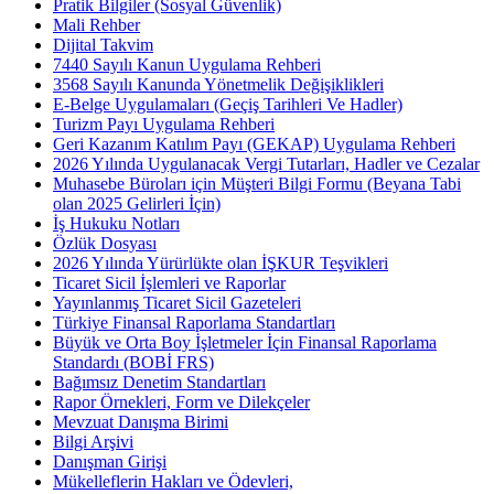
Pratik Bilgiler (Sosyal Güvenlik)
Mali Rehber
Dijital Takvim
7440 Sayılı Kanun Uygulama Rehberi
3568 Sayılı Kanunda Yönetmelik Değişiklikleri
E-Belge Uygulamaları (Geçiş Tarihleri Ve Hadler)
Turizm Payı Uygulama Rehberi
Geri Kazanım Katılım Payı (GEKAP) Uygulama Rehberi
2026 Yılında Uygulanacak Vergi Tutarları, Hadler ve Cezalar
Muhasebe Büroları için Müşteri Bilgi Formu (Beyana Tabi
olan 2025 Gelirleri İçin)
İş Hukuku Notları
Özlük Dosyası
2026 Yılında Yürürlükte olan İŞKUR Teşvikleri
Ticaret Sicil İşlemleri ve Raporlar
Yayınlanmış Ticaret Sicil Gazeteleri
Türkiye Finansal Raporlama Standartları
Büyük ve Orta Boy İşletmeler İçin Finansal Raporlama
Standardı (BOBİ FRS)
Bağımsız Denetim Standartları
Rapor Örnekleri, Form ve Dilekçeler
Mevzuat Danışma Birimi
Bilgi Arşivi
Danışman Girişi
Mükelleflerin Hakları ve Ödevleri,