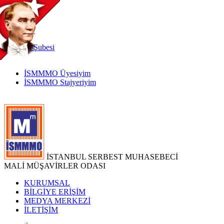
TR
|
EN
İnternet
Şubesi
İSMMMO Üyesiyim
İSMMMO Stajyeriyim
İSTANBUL SERBEST MUHASEBECİ
MALİ MÜŞAVİRLER ODASI
KURUMSAL
BİLGİYE ERİŞİM
MEDYA MERKEZİ
İLETİŞİM