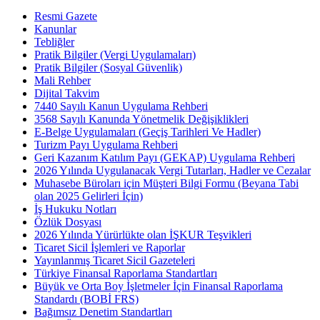
Resmi Gazete
Kanunlar
Tebliğler
Pratik Bilgiler (Vergi Uygulamaları)
Pratik Bilgiler (Sosyal Güvenlik)
Mali Rehber
Dijital Takvim
7440 Sayılı Kanun Uygulama Rehberi
3568 Sayılı Kanunda Yönetmelik Değişiklikleri
E-Belge Uygulamaları (Geçiş Tarihleri Ve Hadler)
Turizm Payı Uygulama Rehberi
Geri Kazanım Katılım Payı (GEKAP) Uygulama Rehberi
2026 Yılında Uygulanacak Vergi Tutarları, Hadler ve Cezalar
Muhasebe Büroları için Müşteri Bilgi Formu (Beyana Tabi
olan 2025 Gelirleri İçin)
İş Hukuku Notları
Özlük Dosyası
2026 Yılında Yürürlükte olan İŞKUR Teşvikleri
Ticaret Sicil İşlemleri ve Raporlar
Yayınlanmış Ticaret Sicil Gazeteleri
Türkiye Finansal Raporlama Standartları
Büyük ve Orta Boy İşletmeler İçin Finansal Raporlama
Standardı (BOBİ FRS)
Bağımsız Denetim Standartları