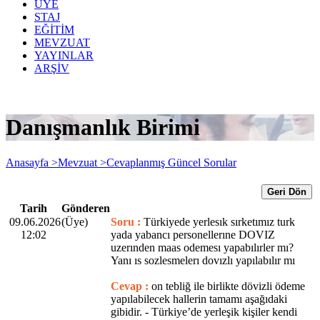
ÜYE
STAJ
EĞİTİM
MEVZUAT
YAYINLAR
ARŞİV
Danışmanlık Birimi
Anasayfa >
Mevzuat >
Cevaplanmış Güncel Sorular
Geri Dön
Tarih
Gönderen
09.06.2026
(Üye)
Soru :
Türkiyede yerlesık sırketımız turk
12:02
yada yabancı personellerıne DOVIZ
uzerınden maas odemesı yapabılırler mı?
Yanı ıs sozlesmelerı dovızlı yapılabılır mı
Cevap :
on tebliğ ile birlikte dövizli ödeme
yapılabilecek hallerin tamamı aşağıdaki
gibidir. - Türkiye’de yerleşik kişiler kendi