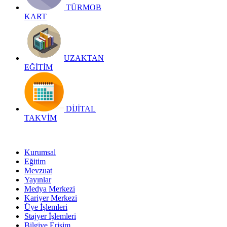
TÜRMOB
KART
UZAKTAN
EĞİTİM
DİJİTAL
TAKVİM
Kurumsal
Eğitim
Mevzuat
Yayınlar
Medya Merkezi
Kariyer Merkezi
Üye İşlemleri
Stajyer İşlemleri
Bilgiye Erişim