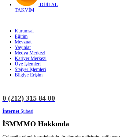
DİJİTAL
TAKVİM
Kurumsal
Eğitim
Mevzuat
Yayınlar
Medya Merkezi
Kariyer Merkezi
Üye İşlemleri
Stajyer İşlemleri
Bilgiye Erişim
0 (212)
315 84 00
İnternet
Şubesi
ÜYE İŞLEMLERİ
STAJYER İŞLEMLERİ
İSMMMO Hakkında
Geleceğe yönelik projeleriyle, üyelerinin gelişimini sağlayan;