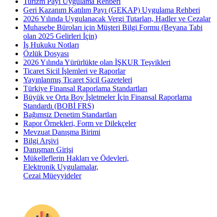
Turizm Payı Uygulama Rehberi
Geri Kazanım Katılım Payı (GEKAP) Uygulama Rehberi
2026 Yılında Uygulanacak Vergi Tutarları, Hadler ve Cezalar
Muhasebe Büroları için Müşteri Bilgi Formu (Beyana Tabi
olan 2025 Gelirleri İçin)
İş Hukuku Notları
Özlük Dosyası
2026 Yılında Yürürlükte olan İŞKUR Teşvikleri
Ticaret Sicil İşlemleri ve Raporlar
Yayınlanmış Ticaret Sicil Gazeteleri
Türkiye Finansal Raporlama Standartları
Büyük ve Orta Boy İşletmeler İçin Finansal Raporlama
Standardı (BOBİ FRS)
Bağımsız Denetim Standartları
Rapor Örnekleri, Form ve Dilekçeler
Mevzuat Danışma Birimi
Bilgi Arşivi
Danışman Girişi
Mükelleflerin Hakları ve Ödevleri,
Elektronik Uygulamalar,
Cezai Müeyyideler