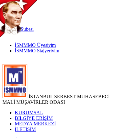
TR
|
EN
İnternet
Şubesi
İSMMMO Üyesiyim
İSMMMO Stajyeriyim
İSTANBUL SERBEST MUHASEBECİ
MALİ MÜŞAVİRLER ODASI
KURUMSAL
BİLGİYE ERİŞİM
MEDYA MERKEZİ
İLETİŞİM