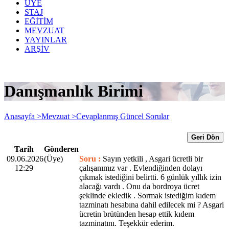
ÜYE
STAJ
EĞİTİM
MEVZUAT
YAYINLAR
ARŞİV
Danışmanlık Birimi
Anasayfa >
Mevzuat >
Cevaplanmış Güncel Sorular
Geri Dön
Tarih
Gönderen
09.06.2026
(Üye)
Soru :
Sayın yetkili , Asgari ücretli bir
12:29
çalışanımız var . Evlendiğinden dolayı
çıkmak istediğini belirtti. 6 günlük yıllık izin
alacağı vardı . Onu da bordroya ücret
şeklinde ekledik . Sormak istediğim kıdem
tazminatı hesabına dahil edilecek mi ? Asgari
ücretin brütünden hesap ettik kıdem
tazminatını. Teşekkür ederim.