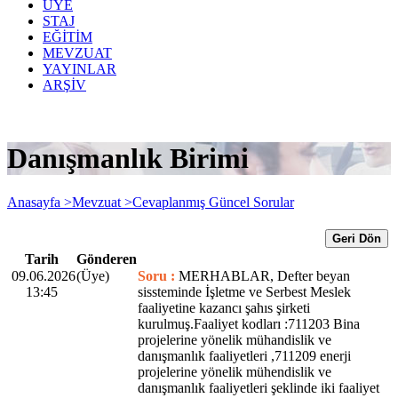
ÜYE
STAJ
EĞİTİM
MEVZUAT
YAYINLAR
ARŞİV
Danışmanlık Birimi
Anasayfa >
Mevzuat >
Cevaplanmış Güncel Sorular
Geri Dön
Tarih
Gönderen
09.06.2026
(Üye)
Soru :
MERHABLAR, Defter beyan
13:45
sissteminde İşletme ve Serbest Meslek
faaliyetine kazancı şahıs şirketi
kurulmuş.Faaliyet kodları :711203 Bina
projelerine yönelik mühandislik ve
danışmanlık faaliyetleri ,711209 enerji
projelerine yönelik mühendislik ve
danışmanlık faaliyetleri şeklinde iki faaliyet