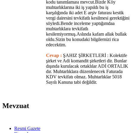
kodu tanımlaması mevcut.Bizde Köy
muhtarlıklarına iki iş yapıldı bu iş
karşılığında iki adet E arşiv faturası kestik
vergi dairesini tevkifatlı kesilmesi gerektiğini
söyledi.Bende inceleme yaptığımdaa
muhtarlıklara tevkifatlı
kesilemiyormuş.Aslında kafam allak bullak
oldu.Sizin bu konudaki bilgilernizi rica
edecektim.
Cevap :
ŞAHIZ ŞİRKETLERİ : Kolektife
şirket ve Adi komandit şirketleri dir. Bunlar
dışında kurulacak ortaklılar ADİ ORTALIK
dır. Muhtarlıklara düzenlenecek Faturada
KDV tevkifatı olmaz. Muhtarlıklar 5018
Sayılı Kanuna tabi değildir.
Mevzuat
Resmi Gazete