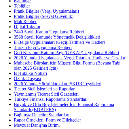
Kanunlar
Tebliğler
Pratik Bilgiler (Vergi Uygulamaları)
Pratik Bilgiler (Sosyal Güvenlik)
Mali Rehber
Dijital Takvim
7440 Sayılı Kanun Uygulama Rehberi
3568 Sayılı Kanunda Yönetmelik Değişiklikleri
E-Belge Uygulamaları (Geçiş Tarihleri Ve Hadler)
Turizm Payı Uygulama Rehberi
Geri Kazanım Katılım Payı (GEKAP) Uygulama Rehberi
2026 Yılında Uygulanacak Vergi Tutarları, Hadler ve Cezalar
Muhasebe Büroları için Müşteri Bilgi Formu (Beyana Tabi
olan 2025 Gelirleri İçin)
İş Hukuku Notları
Özlük Dosyası
2026 Yılında Yürürlükte olan İŞKUR Teşvikleri
Ticaret Sicil İşlemleri ve Raporlar
Yayınlanmış Ticaret Sicil Gazeteleri
Türkiye Finansal Raporlama Standartları
Büyük ve Orta Boy İşletmeler İçin Finansal Raporlama
Standardı (BOBİ FRS)
Bağımsız Denetim Standartları
Rapor Örnekleri, Form ve Dilekçeler
Mevzuat Danışma Birimi