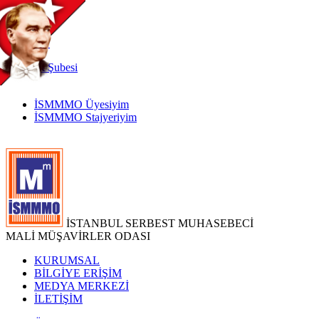
TR
|
EN
İnternet
Şubesi
İSMMMO Üyesiyim
İSMMMO Stajyeriyim
İSTANBUL SERBEST MUHASEBECİ
MALİ MÜŞAVİRLER ODASI
KURUMSAL
BİLGİYE ERİŞİM
MEDYA MERKEZİ
İLETİŞİM