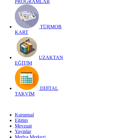
PROGRAMLAR
TÜRMOB
KART
UZAKTAN
EĞİTİM
DİJİTAL
TAKVİM
Kurumsal
Eğitim
Mevzuat
Yayınlar
Medya Merkezi