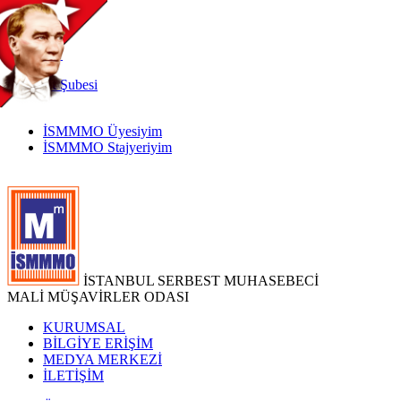
TR
|
EN
İnternet
Şubesi
İSMMMO Üyesiyim
İSMMMO Stajyeriyim
İSTANBUL SERBEST MUHASEBECİ
MALİ MÜŞAVİRLER ODASI
KURUMSAL
BİLGİYE ERİŞİM
MEDYA MERKEZİ
İLETİŞİM