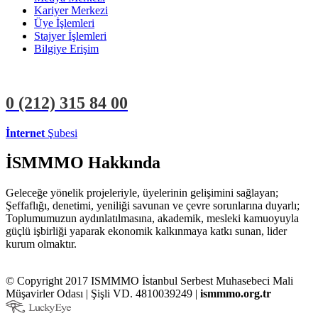
Kariyer Merkezi
Üye İşlemleri
Stajyer İşlemleri
Bilgiye Erişim
0 (212)
315 84 00
İnternet
Şubesi
ÜYE İŞLEMLERİ
STAJYER İŞLEMLERİ
İSMMMO Hakkında
Geleceğe yönelik projeleriyle, üyelerinin gelişimini sağlayan;
Şeffaflığı, denetimi, yeniliği savunan ve çevre sorunlarına duyarlı;
Toplumumuzun aydınlatılmasına, akademik, mesleki kamuoyuyla
güçlü işbirliği yaparak ekonomik kalkınmaya katkı sunan, lider
kurum olmaktır.
© Copyright 2017 ISMMMO İstanbul Serbest Muhasebeci Mali
Müşavirler Odası | Şişli VD. 4810039249 |
ismmmo.org.tr