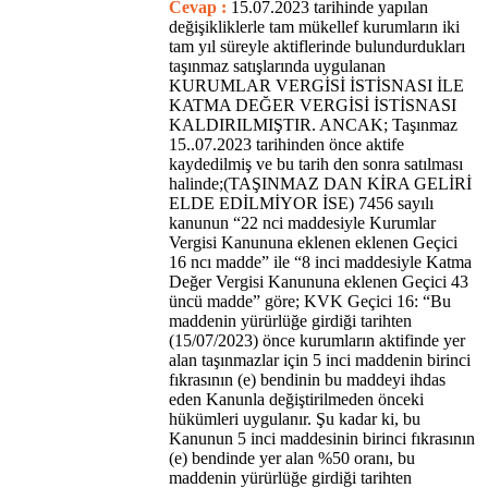
Cevap :
15.07.2023 tarihinde yapılan
değişikliklerle tam mükellef kurumların iki
tam yıl süreyle aktiflerinde bulundurdukları
taşınmaz satışlarında uygulanan
KURUMLAR VERGİSİ İSTİSNASI İLE
KATMA DEĞER VERGİSİ İSTİSNASI
KALDIRILMIŞTIR. ANCAK; Taşınmaz
15..07.2023 tarihinden önce aktife
kaydedilmiş ve bu tarih den sonra satılması
halinde;(TAŞINMAZ DAN KİRA GELİRİ
ELDE EDİLMİYOR İSE) 7456 sayılı
kanunun “22 nci maddesiyle Kurumlar
Vergisi Kanununa eklenen eklenen Geçici
16 ncı madde” ile “8 inci maddesiyle Katma
Değer Vergisi Kanununa eklenen Geçici 43
üncü madde” göre; KVK Geçici 16: “Bu
maddenin yürürlüğe girdiği tarihten
(15/07/2023) önce kurumların aktifinde yer
alan taşınmazlar için 5 inci maddenin birinci
fıkrasının (e) bendinin bu maddeyi ihdas
eden Kanunla değiştirilmeden önceki
hükümleri uygulanır. Şu kadar ki, bu
Kanunun 5 inci maddesinin birinci fıkrasının
(e) bendinde yer alan %50 oranı, bu
maddenin yürürlüğe girdiği tarihten