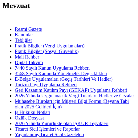
Mevzuat
Resmi Gazete
Kanunlar
Tebliğler
Pratik Bilgiler (Vergi Uygulamaları)
Pratik Bilgiler (Sosyal Güvenlik)
Mali Rehber
Dijital Takvim
7440 Sayılı Kanun Uygulama Rehberi
3568 Sayılı Kanunda Yönetmelik Değişiklikleri
E-Belge Uygulamaları (Geçiş Tarihleri Ve Hadler)
Turizm Payı Uygulama Rehberi
Geri Kazanım Katılım Payı (GEKAP) Uygulama Rehberi
2026 Yılında Uygulanacak Vergi Tutarları, Hadler ve Cezalar
Muhasebe Büroları için Müşteri Bilgi Formu (Beyana Tabi
olan 2025 Gelirleri İçin)
İş Hukuku Notları
Özlük Dosyası
2026 Yılında Yürürlükte olan İŞKUR Teşvikleri
Ticaret Sicil İşlemleri ve Raporlar
Yayınlanmış Ticaret Sicil Gazeteleri