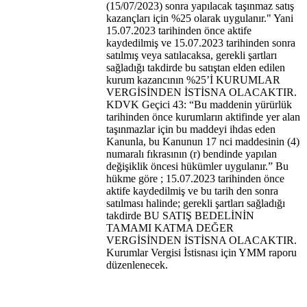
(15/07/2023) sonra yapılacak taşınmaz satış
kazançları için %25 olarak uygulanır." Yani
15.07.2023 tarihinden önce aktife
kaydedilmiş ve 15.07.2023 tarihinden sonra
satılmış veya satılacaksa, gerekli şartları
sağladığı takdirde bu satıştan elden edilen
kurum kazancının %25’İ KURUMLAR
VERGİSİNDEN İSTİSNA OLACAKTIR.
KDVK Geçici 43: “Bu maddenin yürürlük
tarihinden önce kurumların aktifinde yer alan
taşınmazlar için bu maddeyi ihdas eden
Kanunla, bu Kanunun 17 nci maddesinin (4)
numaralı fıkrasının (r) bendinde yapılan
değişiklik öncesi hükümler uygulanır.” Bu
hükme göre ; 15.07.2023 tarihinden önce
aktife kaydedilmiş ve bu tarih den sonra
satılması halinde; gerekli şartları sağladığı
takdirde BU SATIŞ BEDELİNİN
TAMAMI KATMA DEĞER
VERGİSİNDEN İSTİSNA OLACAKTIR.
Kurumlar Vergisi İstisnası için YMM raporu
düzenlenecek.