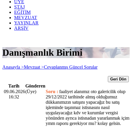
ÜYE
STAJ
EĞİTİM
MEVZUAT
YAYINLAR
ARŞİV
Danışmanlık Birimi
Anasayfa >
Mevzuat >
Cevaplanmış Güncel Sorular
Geri Dön
Tarih
Gönderen
09.06.2026
(Üye)
Soru :
faaliyet alanımız oto galericilik olup
16:32
29/12/2022 tarihinde almış olduğumuz
dükkanımızın satışını yapacağız bu satış
işleminde taşınmaz istisnasını nasıl
uygulayacağız kdv ve kurumlar vergisi
yönünden ayrıca istisnadan yararlanmak içim
ymm raporu gerekiyor mu? kolay gelsin.