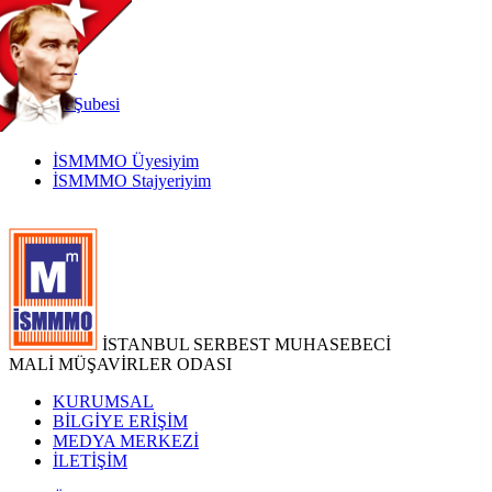
TR
|
EN
İnternet
Şubesi
İSMMMO Üyesiyim
İSMMMO Stajyeriyim
İSTANBUL SERBEST MUHASEBECİ
MALİ MÜŞAVİRLER ODASI
KURUMSAL
BİLGİYE ERİŞİM
MEDYA MERKEZİ
İLETİŞİM