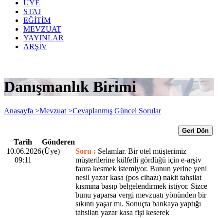
ÜYE
STAJ
EĞİTİM
MEVZUAT
YAYINLAR
ARŞİV
Danışmanlık Birimi
Anasayfa >
Mevzuat >
Cevaplanmış Güncel Sorular
Geri Dön
Tarih
Gönderen
10.06.2026
(Üye)
Soru :
Selamlar. Bir otel müşterimiz
09:11
müşterilerine külfetli gördüğü için e-arşiv
faura kesmek istemiyor. Bunun yerine yeni
nesil yazar kasa (pos cihazı) nakit tahsilat
kısmına basıp belgelendirmek istiyor. Sizce
bunu yaparsa vergi mevzuatı yönünden bir
sıkıntı yaşar mı. Sonuçta bankaya yaptığı
tahsilatı yazar kasa fişi keserek