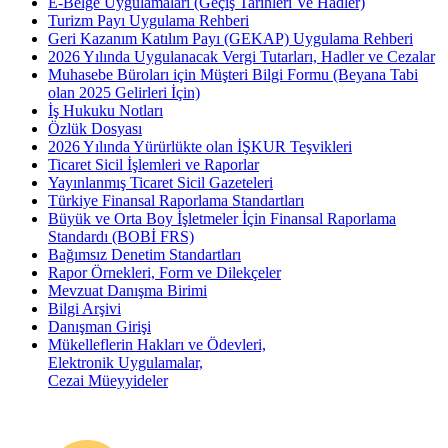
E-Belge Uygulamaları (Geçiş Tarihleri Ve Hadler)
Turizm Payı Uygulama Rehberi
Geri Kazanım Katılım Payı (GEKAP) Uygulama Rehberi
2026 Yılında Uygulanacak Vergi Tutarları, Hadler ve Cezalar
Muhasebe Büroları için Müşteri Bilgi Formu (Beyana Tabi
olan 2025 Gelirleri İçin)
İş Hukuku Notları
Özlük Dosyası
2026 Yılında Yürürlükte olan İŞKUR Teşvikleri
Ticaret Sicil İşlemleri ve Raporlar
Yayınlanmış Ticaret Sicil Gazeteleri
Türkiye Finansal Raporlama Standartları
Büyük ve Orta Boy İşletmeler İçin Finansal Raporlama
Standardı (BOBİ FRS)
Bağımsız Denetim Standartları
Rapor Örnekleri, Form ve Dilekçeler
Mevzuat Danışma Birimi
Bilgi Arşivi
Danışman Girişi
Mükelleflerin Hakları ve Ödevleri,
Elektronik Uygulamalar,
Cezai Müeyyideler