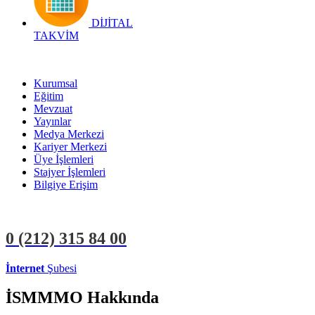
DİJİTAL
TAKVİM
Kurumsal
Eğitim
Mevzuat
Yayınlar
Medya Merkezi
Kariyer Merkezi
Üye İşlemleri
Stajyer İşlemleri
Bilgiye Erişim
0 (212)
315 84 00
İnternet
Şubesi
ÜYE İŞLEMLERİ
STAJYER İŞLEMLERİ
İSMMMO Hakkında