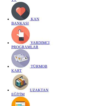
KAN
BANKASI
YARDIMCI
PROGRAMLAR
TÜRMOB
KART
UZAKTAN
EĞİTİM