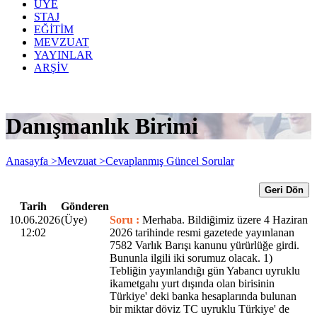
ÜYE
STAJ
EĞİTİM
MEVZUAT
YAYINLAR
ARŞİV
Danışmanlık Birimi
Anasayfa >
Mevzuat >
Cevaplanmış Güncel Sorular
Geri Dön
Tarih
Gönderen
10.06.2026
(Üye)
Soru :
Merhaba. Bildiğimiz üzere 4 Haziran
12:02
2026 tarihinde resmi gazetede yayınlanan
7582 Varlık Barışı kanunu yürürlüğe girdi.
Bununla ilgili iki sorumuz olacak. 1)
Tebliğin yayınlandığı gün Yabancı uyruklu
ikametgahı yurt dışında olan birisinin
Türkiye' deki banka hesaplarında bulunan
bir miktar döviz TC uyruklu Türkiye' de