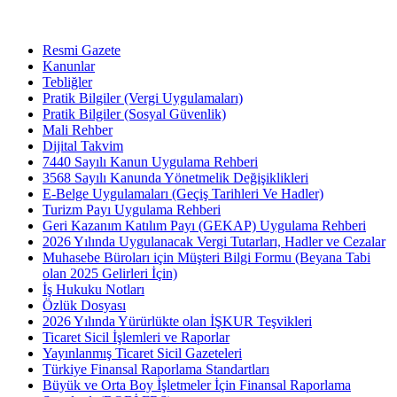
Resmi Gazete
Kanunlar
Tebliğler
Pratik Bilgiler (Vergi Uygulamaları)
Pratik Bilgiler (Sosyal Güvenlik)
Mali Rehber
Dijital Takvim
7440 Sayılı Kanun Uygulama Rehberi
3568 Sayılı Kanunda Yönetmelik Değişiklikleri
E-Belge Uygulamaları (Geçiş Tarihleri Ve Hadler)
Turizm Payı Uygulama Rehberi
Geri Kazanım Katılım Payı (GEKAP) Uygulama Rehberi
2026 Yılında Uygulanacak Vergi Tutarları, Hadler ve Cezalar
Muhasebe Büroları için Müşteri Bilgi Formu (Beyana Tabi
olan 2025 Gelirleri İçin)
İş Hukuku Notları
Özlük Dosyası
2026 Yılında Yürürlükte olan İŞKUR Teşvikleri
Ticaret Sicil İşlemleri ve Raporlar
Yayınlanmış Ticaret Sicil Gazeteleri
Türkiye Finansal Raporlama Standartları
Büyük ve Orta Boy İşletmeler İçin Finansal Raporlama