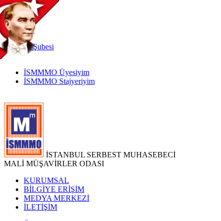
TR
|
EN
İnternet
Şubesi
İSMMMO Üyesiyim
İSMMMO Stajyeriyim
İSTANBUL SERBEST MUHASEBECİ
MALİ MÜŞAVİRLER ODASI
KURUMSAL
BİLGİYE ERİŞİM
MEDYA MERKEZİ
İLETİŞİM