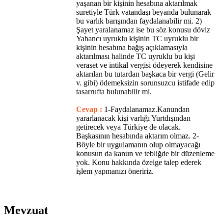
yaşanan bir kişinin hesabına aktarılmak
suretiyle Türk vatandaşı beyanda bulunarak
bu varlık barışından faydalanabilir mi. 2)
Şayet yaralanamaz ise bu söz konusu döviz
Yabancı uyruklu kişinin TC uyruklu bir
kişinin hesabına bağış açıklamasıyla
aktarılması halinde TC uyruklu bu kişi
veraset ve intikal vergisi ödeyerek kendisine
aktarılan bu tutardan başkaca bir vergi (Gelir
v. gibi) ödemeksizin sorunsuzcu istifade edip
tasarrufta bulunabilir mi.
Cevap :
1-Faydalanamaz.Kanundan
yararlanacak kişi varlığı Yurtdışından
getirecek veya Türkiye de olacak.
Başkasının hesabında aktarım olmaz. 2-
Böyle bir uygulamanın olup olmayacağı
konusun da kanun ve tebliğde bir düzenleme
yok. Konu hakkında özelge talep ederek
işlem yapmanızı öneririz.
Mevzuat