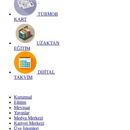
TÜRMOB
KART
UZAKTAN
EĞİTİM
DİJİTAL
TAKVİM
Kurumsal
Eğitim
Mevzuat
Yayınlar
Medya Merkezi
Kariyer Merkezi
Üye İşlemleri