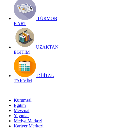
TÜRMOB
KART
UZAKTAN
EĞİTİM
DİJİTAL
TAKVİM
Kurumsal
Eğitim
Mevzuat
Yayınlar
Medya Merkezi
Kariyer Merkezi