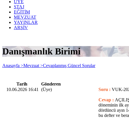
ÜYE
STAJ
EĞİTİM
MEVZUAT
YAYINLAR
ARŞİV
Danışmanlık Birimi
Anasayfa >
Mevzuat >
Cevaplanmış Güncel Sorular
Tarih
Gönderen
10.06.2026 16:41
(Üye)
Soru :
VUK-202/
Cevap :
AÇILIŞ 
döneminin ilk ay
dördüncü ayın 1
bu defter ve ber