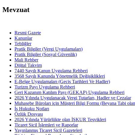
Mevzuat
Resmi Gazete
Kanunlar
Tebliğler
Pratik Bilgiler (Vergi Uygulamaları)
Pratik Bilgiler (Sosyal Güvenlik)
Mali Rehber
Dijital Takvim
7440 Sayılı Kanun Uygulama Rehberi
3568 Sayılı Kanunda Yönetmelik Değişiklikleri
E-Belge Uygulamaları (Geçiş Tarihleri Ve Hadler)
Turizm Payı Uygulama Rehberi
Geri Kazanım Katılım Payı (GEKAP) Uygulama Rehberi
2026 Yılında Uygulanacak Vergi Tutarları, Hadler ve Cezalar
Muhasebe Büroları için Müşteri Bilgi Formu (Beyana Tabi olan 
İş Hukuku Notları
Özlük Dosyası
2026 Yılında Yürürlükte olan İŞKUR Teşvikleri
Ticaret Sicil İşlemleri ve Raporlar
Yayınlanmış Ticaret Sicil Gazeteleri