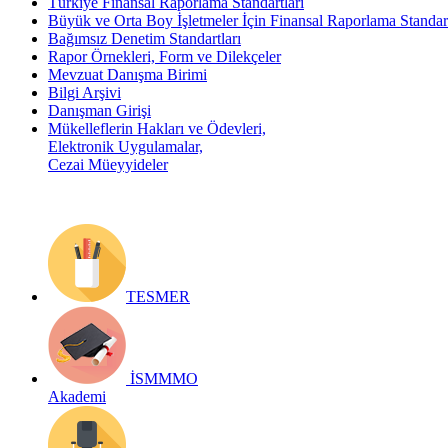
Türkiye Finansal Raporlama Standartları
Büyük ve Orta Boy İşletmeler İçin Finansal Raporlama Stand
Bağımsız Denetim Standartları
Rapor Örnekleri, Form ve Dilekçeler
Mevzuat Danışma Birimi
Bilgi Arşivi
Danışman Girişi
Mükelleflerin Hakları ve Ödevleri,
Elektronik Uygulamalar,
Cezai Müeyyideler
TESMER
İSMMMO
Akademi