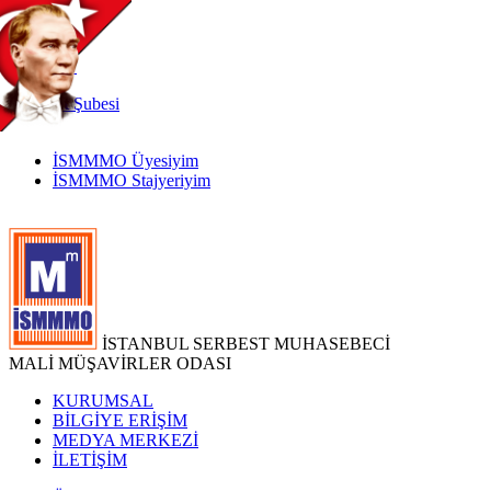
TR
|
EN
İnternet
Şubesi
İSMMMO Üyesiyim
İSMMMO Stajyeriyim
İSTANBUL SERBEST MUHASEBECİ
MALİ MÜŞAVİRLER ODASI
KURUMSAL
BİLGİYE ERİŞİM
MEDYA MERKEZİ
İLETİŞİM