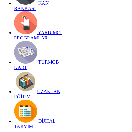
KAN
BANKASI
YARDIMCI
PROGRAMLAR
TÜRMOB
KART
UZAKTAN
EĞİTİM
DİJİTAL
TAKVİM