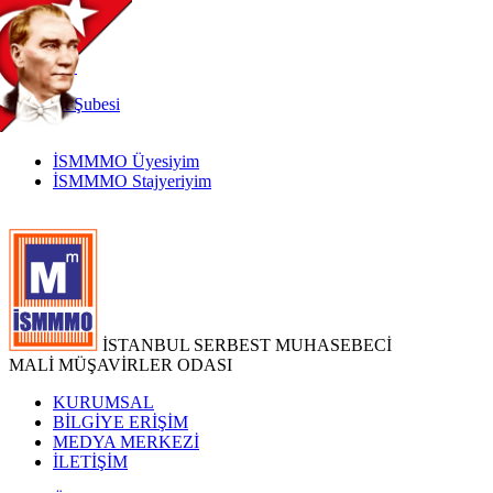
TR
|
EN
İnternet
Şubesi
İSMMMO Üyesiyim
İSMMMO Stajyeriyim
İSTANBUL SERBEST MUHASEBECİ
MALİ MÜŞAVİRLER ODASI
KURUMSAL
BİLGİYE ERİŞİM
MEDYA MERKEZİ
İLETİŞİM