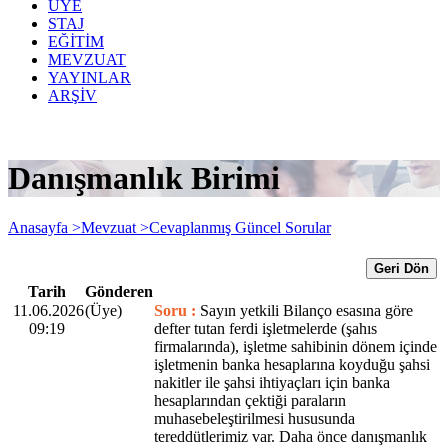
ÜYE
STAJ
EĞİTİM
MEVZUAT
YAYINLAR
ARŞİV
Danışmanlık Birimi
Anasayfa >
Mevzuat >
Cevaplanmış Güncel Sorular
Geri Dön
Tarih
Gönderen
11.06.2026
(Üye)
Soru :
Sayın yetkili Bilanço esasına göre
09:19
defter tutan ferdi işletmelerde (şahıs
firmalarında), işletme sahibinin dönem içinde
işletmenin banka hesaplarına koyduğu şahsi
nakitler ile şahsi ihtiyaçları için banka
hesaplarından çektiği paraların
muhasebeleştirilmesi hususunda
tereddütlerimiz var. Daha önce danışmanlık