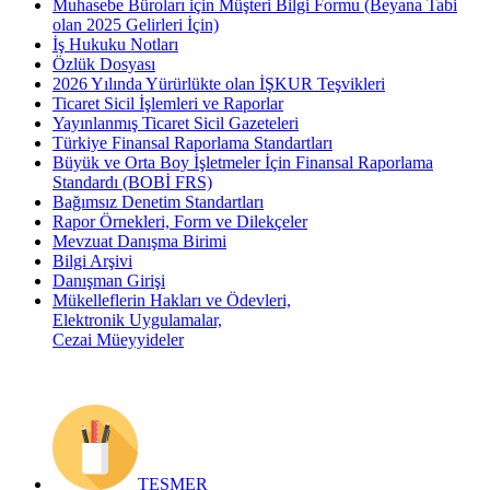
Muhasebe Büroları için Müşteri Bilgi Formu (Beyana Tabi
olan 2025 Gelirleri İçin)
İş Hukuku Notları
Özlük Dosyası
2026 Yılında Yürürlükte olan İŞKUR Teşvikleri
Ticaret Sicil İşlemleri ve Raporlar
Yayınlanmış Ticaret Sicil Gazeteleri
Türkiye Finansal Raporlama Standartları
Büyük ve Orta Boy İşletmeler İçin Finansal Raporlama
Standardı (BOBİ FRS)
Bağımsız Denetim Standartları
Rapor Örnekleri, Form ve Dilekçeler
Mevzuat Danışma Birimi
Bilgi Arşivi
Danışman Girişi
Mükelleflerin Hakları ve Ödevleri,
Elektronik Uygulamalar,
Cezai Müeyyideler
TESMER