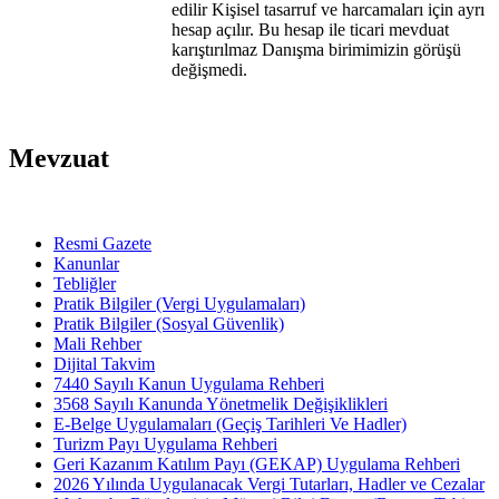
edilir Kişisel tasarruf ve harcamaları için ayrı
hesap açılır. Bu hesap ile ticari mevduat
karıştırılmaz Danışma birimimizin görüşü
değişmedi.
Mevzuat
Resmi Gazete
Kanunlar
Tebliğler
Pratik Bilgiler (Vergi Uygulamaları)
Pratik Bilgiler (Sosyal Güvenlik)
Mali Rehber
Dijital Takvim
7440 Sayılı Kanun Uygulama Rehberi
3568 Sayılı Kanunda Yönetmelik Değişiklikleri
E-Belge Uygulamaları (Geçiş Tarihleri Ve Hadler)
Turizm Payı Uygulama Rehberi
Geri Kazanım Katılım Payı (GEKAP) Uygulama Rehberi
2026 Yılında Uygulanacak Vergi Tutarları, Hadler ve Cezalar