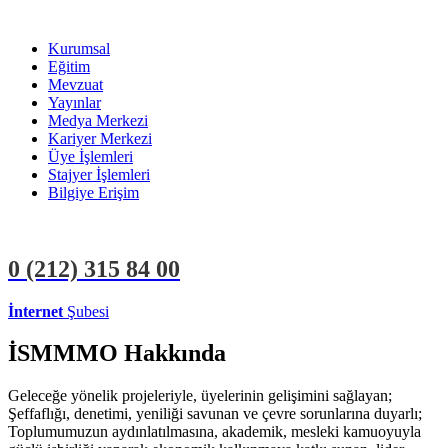
Kurumsal
Eğitim
Mevzuat
Yayınlar
Medya Merkezi
Kariyer Merkezi
Üye İşlemleri
Stajyer İşlemleri
Bilgiye Erişim
0 (212)
315 84 00
İnternet
Şubesi
ÜYE İŞLEMLERİ
STAJYER İŞLEMLERİ
İSMMMO Hakkında
Geleceğe yönelik projeleriyle, üyelerinin gelişimini sağlayan;
Şeffaflığı, denetimi, yeniliği savunan ve çevre sorunlarına duyarlı;
Toplumumuzun aydınlatılmasına, akademik, mesleki kamuoyuyla