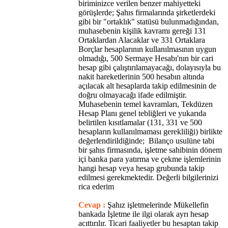
biriminizce verilen benzer mahiyetteki
görüşlerde; Şahıs firmalarında şirketlerdeki
gibi bir "ortaklık" statüsü bulunmadığından,
muhasebenin kişilik kavramı gereği 131
Ortaklardan Alacaklar ve 331 Ortaklara
Borçlar hesaplarının kullanılmasının uygun
olmadığı, 500 Sermaye Hesabı'nın bir cari
hesap gibi çalıştırılamayacağı, dolayısıyla bu
nakit hareketlerinin 500 hesabın altında
açılacak alt hesaplarda takip edilmesinin de
doğru olmayacağı ifade edilmiştir.
Muhasebenin temel kavramları, Tekdüzen
Hesap Planı genel tebliğleri ve yukarıda
belirtilen kısıtlamalar (131, 331 ve 500
hesapların kullanılmaması gerekliliği) birlikte
değerlendirildiğinde; Bilanço usulüne tabi
bir şahıs firmasında, işletme sahibinin dönem
içi banka para yatırma ve çekme işlemlerinin
hangi hesap veya hesap grubunda takip
edilmesi gerekmektedir. Değerli bilgilerinizi
rica ederim
Cevap :
Şahız işletmelerinde Mükellefin
bankada İşletme ile ilgi olarak ayrı hesap
acıttırılır. Ticari faaliyetler bu hesaptan takip