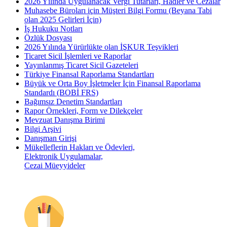
2026 Yılında Uygulanacak Vergi Tutarları, Hadler ve Cezalar
Muhasebe Büroları için Müşteri Bilgi Formu (Beyana Tabi
olan 2025 Gelirleri İçin)
İş Hukuku Notları
Özlük Dosyası
2026 Yılında Yürürlükte olan İŞKUR Teşvikleri
Ticaret Sicil İşlemleri ve Raporlar
Yayınlanmış Ticaret Sicil Gazeteleri
Türkiye Finansal Raporlama Standartları
Büyük ve Orta Boy İşletmeler İçin Finansal Raporlama
Standardı (BOBİ FRS)
Bağımsız Denetim Standartları
Rapor Örnekleri, Form ve Dilekçeler
Mevzuat Danışma Birimi
Bilgi Arşivi
Danışman Girişi
Mükelleflerin Hakları ve Ödevleri,
Elektronik Uygulamalar,
Cezai Müeyyideler