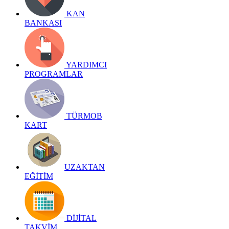
KAN
BANKASI
YARDIMCI
PROGRAMLAR
TÜRMOB
KART
UZAKTAN
EĞİTİM
DİJİTAL
TAKVİM