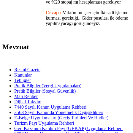
ve %20 stopaj mı hesaplaması gerekiyor
Cevap :
Vakıfın bu işler için İktisadi işletme
kurması gerektiği,. Gider pusulası ile ödeme
yapılmayacağı görüşündeyiz.
Mevzuat
Resmi Gazete
Kanunlar
Tebliğler
Pratik Bilgiler (Vergi Uygulamaları)
Pratik Bilgiler (Sosyal Güvenlik)
Mali Rehber
Dijital Takvim
7440 Sayılı Kanun Uygulama Rehberi
3568 Sayılı Kanunda Yönetmelik Değişiklikleri
E-Belge Uygulamaları (Geçiş Tarihleri Ve Hadler)
Turizm Payı Uygulama Rehberi
Geri Kazanım Katılım Payı (GEKAP) Uygulama Rehberi