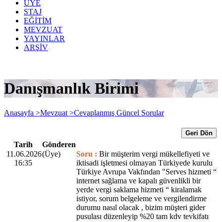
ÜYE
STAJ
EĞİTİM
MEVZUAT
YAYINLAR
ARŞİV
Danışmanlık Birimi
Anasayfa >
Mevzuat >
Cevaplanmış Güncel Sorular
Geri Dön
Tarih
Gönderen
11.06.2026
(Üye)
Soru :
Bir müşterim vergi mükellefiyeti ve
16:35
iktisadi işletmesi olmayan Türkiyede kurulu
Türkiye Avrupa Vakfından "Serves hizmeti “
internet sağlama ve kapalı güvenlikli bir
yerde vergi saklama hizmeti “ kiralamak
istiyor, sorum belgeleme ve vergilendirme
durumu nasıl olacak , bizim müşteri gider
pusulası düzenleyip %20 tam kdv tevkifatı