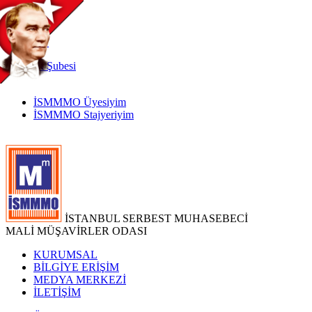
TR
|
EN
İnternet
Şubesi
İSMMMO Üyesiyim
İSMMMO Stajyeriyim
İSTANBUL SERBEST MUHASEBECİ
MALİ MÜŞAVİRLER ODASI
KURUMSAL
BİLGİYE ERİŞİM
MEDYA MERKEZİ
İLETİŞİM