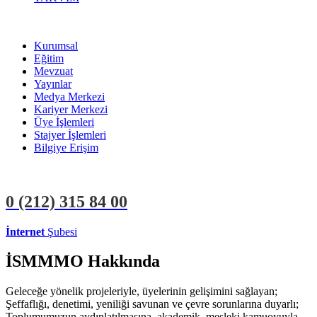
Kurumsal
Eğitim
Mevzuat
Yayınlar
Medya Merkezi
Kariyer Merkezi
Üye İşlemleri
Stajyer İşlemleri
Bilgiye Erişim
0 (212)
315 84 00
İnternet
Şubesi
ÜYE İŞLEMLERİ
STAJYER İŞLEMLERİ
İSMMMO Hakkında
Geleceğe yönelik projeleriyle, üyelerinin gelişimini sağlayan;
Şeffaflığı, denetimi, yeniliği savunan ve çevre sorunlarına duyarlı;
Toplumumuzun aydınlatılmasına, akademik, mesleki kamuoyuyla