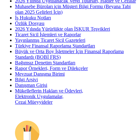
2026 Yılında Uygulanacak Vergi Tutarları, Hadler ve Cezalar
Muhasebe Büroları için Müşteri Bilgi Formu (Beyana Tabi
olan 2025 Gelirleri İçin)
İş Hukuku Notları
Özlük Dosyası
2026 Yılında Yürürlükte olan İŞKUR Teşvikleri
Ticaret Sicil İşlemleri ve Raporlar
Yayınlanmış Ticaret Sicil Gazeteleri
Türkiye Finansal Raporlama Standartları
Büyük ve Orta Boy İşletmeler İçin Finansal Raporlama
Standardı (BOBİ FRS)
Bağımsız Denetim Standartları
Rapor Örnekleri, Form ve Dilekçeler
Mevzuat Danışma Birimi
Bilgi Arşivi
Danışman Girişi
Mükelleflerin Hakları ve Ödevleri,
Elektronik Uygulamalar,
Cezai Müeyyideler