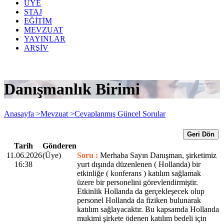
ÜYE
STAJ
EĞİTİM
MEVZUAT
YAYINLAR
ARŞİV
Danışmanlık Birimi
Anasayfa >
Mevzuat >
Cevaplanmış Güncel Sorular
Geri Dön
Tarih
Gönderen
11.06.2026
(Üye)
Soru :
Merhaba Sayın Danışman, şirketimiz
16:38
yurt dışında düzenlenen ( Hollanda) bir
etkinliğe ( konferans ) katılım sağlamak
üzere bir personelini görevlendirmiştir.
Etkinlik Hollanda da gerçekleşecek olup
personel Hollanda da fiziken bulunarak
katılım sağlayacaktır. Bu kapsamda Hollanda
mukimi şirkete ödenen katılım bedeli için