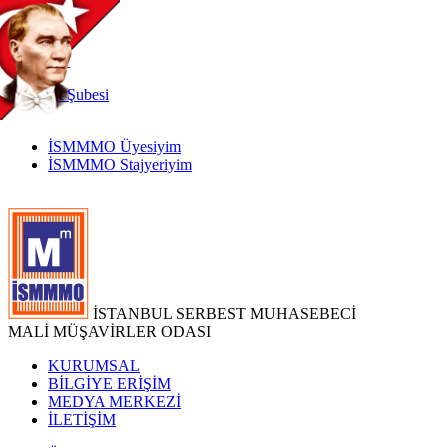
TR
|
EN
İnternet
Şubesi
İSMMMO Üyesiyim
İSMMMO Stajyeriyim
İSTANBUL SERBEST MUHASEBECİ
MALİ MÜŞAVİRLER ODASI
KURUMSAL
BİLGİYE ERİŞİM
MEDYA MERKEZİ
İLETİŞİM