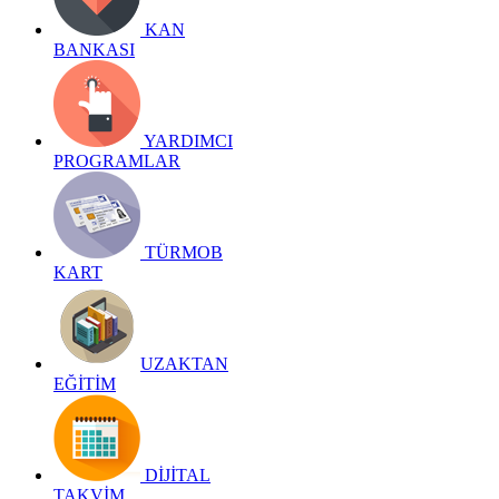
KAN
BANKASI
YARDIMCI
PROGRAMLAR
TÜRMOB
KART
UZAKTAN
EĞİTİM
DİJİTAL
TAKVİM