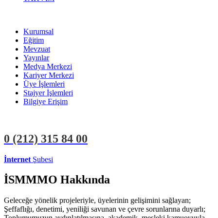
Kurumsal
Eğitim
Mevzuat
Yayınlar
Medya Merkezi
Kariyer Merkezi
Üye İşlemleri
Stajyer İşlemleri
Bilgiye Erişim
0 (212)
315 84 00
İnternet
Şubesi
ÜYE İŞLEMLERİ
STAJYER İŞLEMLERİ
İSMMMO Hakkında
Geleceğe yönelik projeleriyle, üyelerinin gelişimini sağlayan;
Şeffaflığı, denetimi, yeniliği savunan ve çevre sorunlarına duyarlı;
Toplumumuzun aydınlatılmasına, akademik, mesleki kamuoyuyla