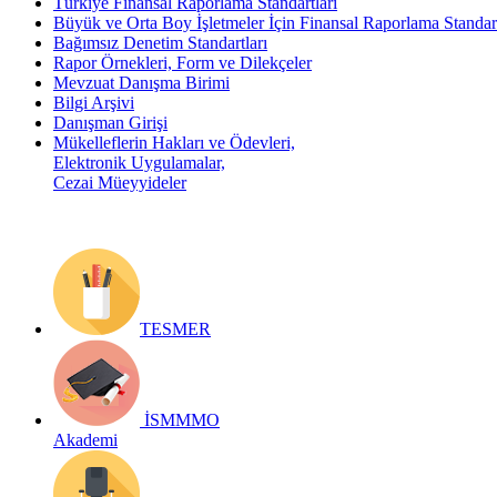
Türkiye Finansal Raporlama Standartları
Büyük ve Orta Boy İşletmeler İçin Finansal Raporlama Stand
Bağımsız Denetim Standartları
Rapor Örnekleri, Form ve Dilekçeler
Mevzuat Danışma Birimi
Bilgi Arşivi
Danışman Girişi
Mükelleflerin Hakları ve Ödevleri,
Elektronik Uygulamalar,
Cezai Müeyyideler
TESMER
İSMMMO
Akademi