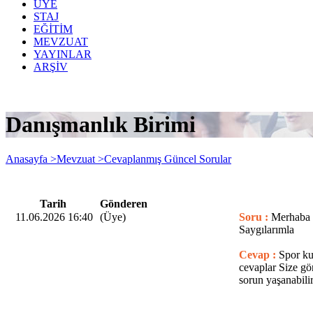
ÜYE
STAJ
EĞİTİM
MEVZUAT
YAYINLAR
ARŞİV
Danışmanlık Birimi
Anasayfa >
Mevzuat >
Cevaplanmış Güncel Sorular
Tarih
Gönderen
11.06.2026 16:40
(Üye)
Soru :
Merhaba O
Saygılarımla
Cevap :
Spor ku
cevaplar Size gö
sorun yaşanabil