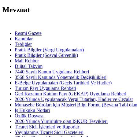
Mevzuat
Resmi Gazete
Kanunlar
Tebliğler
Pratik Bilgiler (Vergi Uygulamaları)
Pratik Bilgiler (Sosyal Güvenlik)
Mali Rehber
Dijital Takvim
7440 Sayılı Kanun Uygulama Rehberi
3568 Sayılı Kanunda Yönetmelik Değişiklikleri
E-Belge Uygulamaları (Geçiş Tarihleri Ve Hadler)
Turizm Payı Uygulama Rehberi
Geri Kazanım Katılım Payı (GEKAP) Uygulama Rehberi
2026 Yılında Uygulanacak Vergi Tutarları, Hadler ve Cezalar
Muhasebe Büroları için Müşteri Bilgi Formu (Beyana Tabi olan 
İş Hukuku Notları
Özlük Dosyası
2026 Yılında Yürürlükte olan İŞKUR Teşvikleri
Ticaret Sicil İşlemleri ve Raporlar
Yayınlanmış Ticaret Sicil Gazeteleri