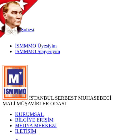
TR
|
EN
İnternet
Şubesi
İSMMMO Üyesiyim
İSMMMO Stajyeriyim
İSTANBUL SERBEST MUHASEBECİ
MALİ MÜŞAVİRLER ODASI
KURUMSAL
BİLGİYE ERİŞİM
MEDYA MERKEZİ
İLETİŞİM