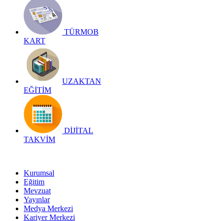
TÜRMOB
KART
UZAKTAN
EĞİTİM
DİJİTAL
TAKVİM
Kurumsal
Eğitim
Mevzuat
Yayınlar
Medya Merkezi
Kariyer Merkezi