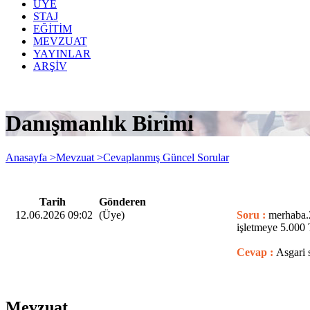
ÜYE
STAJ
EĞİTİM
MEVZUAT
YAYINLAR
ARŞİV
Danışmanlık Birimi
Anasayfa >
Mevzuat >
Cevaplanmış Güncel Sorular
Tarih
Gönderen
12.06.2026 09:02
(Üye)
Soru :
merhaba.2
işletmeye 5.000 
Cevap :
Asgari 
Mevzuat