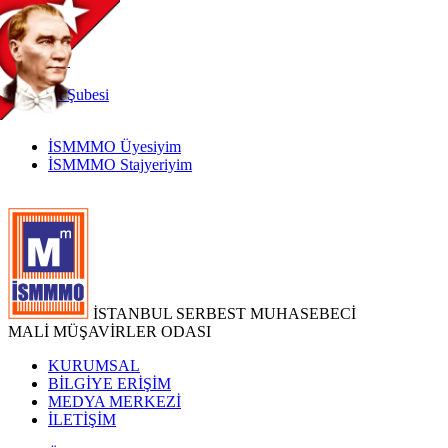
TR
|
EN
İnternet
Şubesi
İSMMMO Üyesiyim
İSMMMO Stajyeriyim
İSTANBUL SERBEST MUHASEBECİ
MALİ MÜŞAVİRLER ODASI
KURUMSAL
BİLGİYE ERİŞİM
MEDYA MERKEZİ
İLETİŞİM