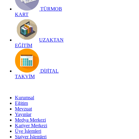
TÜRMOB
KART
UZAKTAN
EĞİTİM
DİJİTAL
TAKVİM
Kurumsal
Eğitim
Mevzuat
Yayınlar
Medya Merkezi
Kariyer Merkezi
Üye İşlemleri
Stajyer İşlemleri