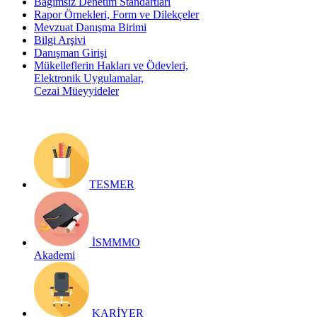
Bağımsız Denetim Standartları
Rapor Örnekleri, Form ve Dilekçeler
Mevzuat Danışma Birimi
Bilgi Arşivi
Danışman Girişi
Mükelleflerin Hakları ve Ödevleri,
Elektronik Uygulamalar,
Cezai Müeyyideler
TESMER
İSMMMO
Akademi
KARİYER