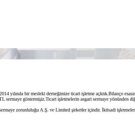
014 yılında bir mesleki derneğimize ticari işletme açktık.Bilanço esası
TL sermaye göstermişiz.Ticari işletmelerin asgari sermaye yönünden diğ
sermaye zorunluluğu A.Ş. ve Limited şirketler içindir. İktisadi işletmele