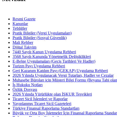
Resmi Gazete
Kanunlar
Tebliğler
Pratik Bilgiler (Vergi Uygulamaları)
Pratik Bilgiler (Sosyal Güvenlik)
Mali Rehber
Dijital Takvim
7440 Sayılı Kanun Uygulama Rehberi
3568 Sayılı Kanunda Yönetmelik Değişiklikleri
E-Belge Uygulamaları (Geçiş Tarihleri Ve Hadler)
Turizm Payı Uygulama Rehberi
Geri Kazanım Katılım Payı (GEKAP) Uygulama Rehberi
2026 Yılında Uygulanacak Vergi Tutarları, Hadler ve Cezalar
Muhasebe Büroları için Müşteri Bilgi Formu (Beyana Tabi olan 
İş Hukuku Notları
Özlük Dosyası
2026 Yılında Yürürlükte olan İŞKUR Teşvikleri
Ticaret Sicil İşlemleri ve Raporlar
Yayınlanmış Ticaret Sicil Gazeteleri
Türkiye Finansal Raporlama Standartları
Büyük ve Orta Boy İşletmeler İçin Finansal Raporlama Stand