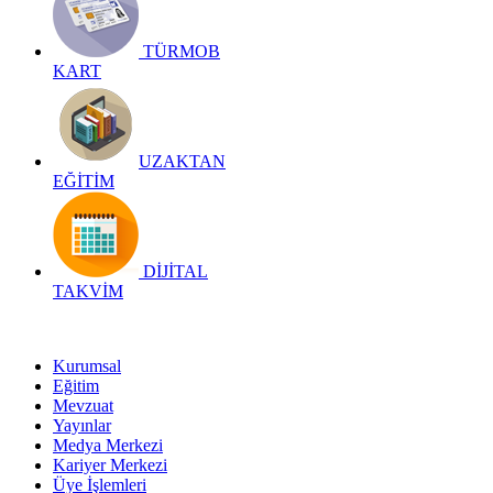
TÜRMOB
KART
UZAKTAN
EĞİTİM
DİJİTAL
TAKVİM
Kurumsal
Eğitim
Mevzuat
Yayınlar
Medya Merkezi
Kariyer Merkezi
Üye İşlemleri