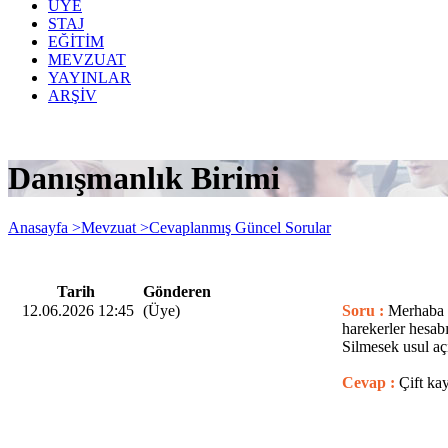
ÜYE
STAJ
EĞİTİM
MEVZUAT
YAYINLAR
ARŞİV
Danışmanlık Birimi
Anasayfa >
Mevzuat >
Cevaplanmış Güncel Sorular
Tarih
Gönderen
12.06.2026 12:45
(Üye)
Soru :
Merhaba U
harekerler hesab
Silmesek usul açı
Cevap :
Çift kay