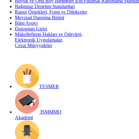
Büyük ve Orta Boy İşletmeler İçin Finansal Raporlama Stand
Bağımsız Denetim Standartları
Rapor Örnekleri, Form ve Dilekçeler
Mevzuat Danışma Birimi
Bilgi Arşivi
Danışman Girişi
Mükelleflerin Hakları ve Ödevleri,
Elektronik Uygulamalar,
Cezai Müeyyideler
TESMER
İSMMMO
Akademi