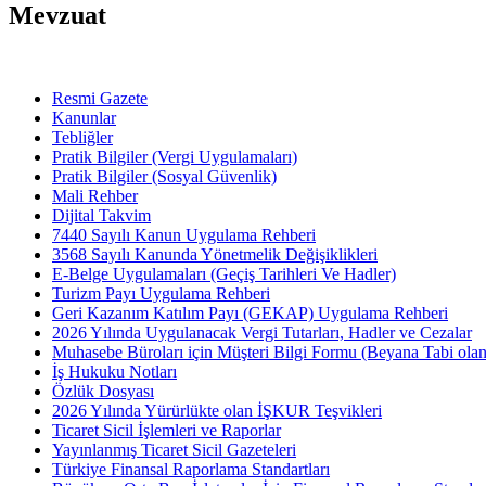
Mevzuat
Resmi Gazete
Kanunlar
Tebliğler
Pratik Bilgiler (Vergi Uygulamaları)
Pratik Bilgiler (Sosyal Güvenlik)
Mali Rehber
Dijital Takvim
7440 Sayılı Kanun Uygulama Rehberi
3568 Sayılı Kanunda Yönetmelik Değişiklikleri
E-Belge Uygulamaları (Geçiş Tarihleri Ve Hadler)
Turizm Payı Uygulama Rehberi
Geri Kazanım Katılım Payı (GEKAP) Uygulama Rehberi
2026 Yılında Uygulanacak Vergi Tutarları, Hadler ve Cezalar
Muhasebe Büroları için Müşteri Bilgi Formu (Beyana Tabi olan 
İş Hukuku Notları
Özlük Dosyası
2026 Yılında Yürürlükte olan İŞKUR Teşvikleri
Ticaret Sicil İşlemleri ve Raporlar
Yayınlanmış Ticaret Sicil Gazeteleri
Türkiye Finansal Raporlama Standartları