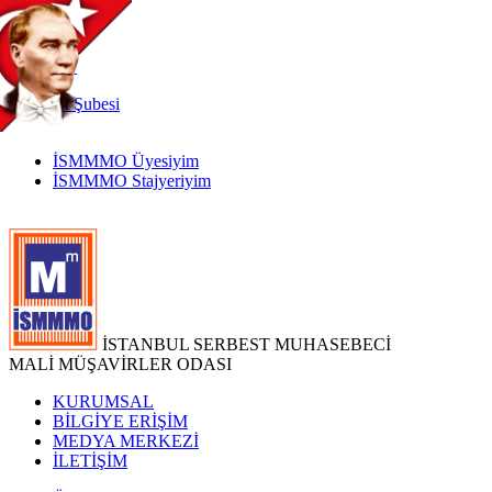
TR
|
EN
İnternet
Şubesi
İSMMMO Üyesiyim
İSMMMO Stajyeriyim
İSTANBUL SERBEST MUHASEBECİ
MALİ MÜŞAVİRLER ODASI
KURUMSAL
BİLGİYE ERİŞİM
MEDYA MERKEZİ
İLETİŞİM