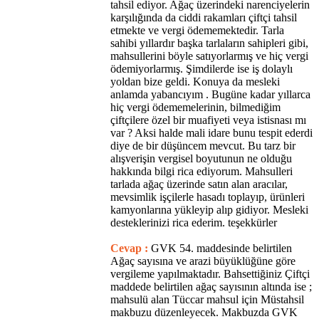
tahsil ediyor. Ağaç üzerindeki narenciyelerin
karşılığında da ciddi rakamları çiftçi tahsil
etmekte ve vergi ödememektedir. Tarla
sahibi yıllardır başka tarlaların sahipleri gibi,
mahsullerini böyle satıyorlarmış ve hiç vergi
ödemiyorlarmış. Şimdilerde ise iş dolaylı
yoldan bize geldi. Konuya da mesleki
anlamda yabancıyım . Bugüne kadar yıllarca
hiç vergi ödememelerinin, bilmediğim
çiftçilere özel bir muafiyeti veya istisnası mı
var ? Aksi halde mali idare bunu tespit ederdi
diye de bir düşüncem mevcut. Bu tarz bir
alışverişin vergisel boyutunun ne olduğu
hakkında bilgi rica ediyorum. Mahsulleri
tarlada ağaç üzerinde satın alan aracılar,
mevsimlik işçilerle hasadı toplayıp, ürünleri
kamyonlarına yükleyip alıp gidiyor. Mesleki
desteklerinizi rica ederim. teşekkürler
Cevap :
GVK 54. maddesinde belirtilen
Ağaç sayısına ve arazi büyüklüğüne göre
vergileme yapılmaktadır. Bahsettiğiniz Çiftçi
maddede belirtilen ağaç sayısının altında ise ;
mahsulü alan Tüccar mahsul için Müstahsil
makbuzu düzenleyecek. Makbuzda GVK