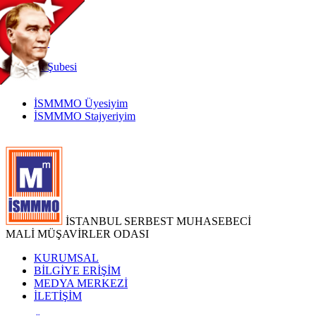
TR
|
EN
İnternet
Şubesi
İSMMMO Üyesiyim
İSMMMO Stajyeriyim
İSTANBUL SERBEST MUHASEBECİ
MALİ MÜŞAVİRLER ODASI
KURUMSAL
BİLGİYE ERİŞİM
MEDYA MERKEZİ
İLETİŞİM