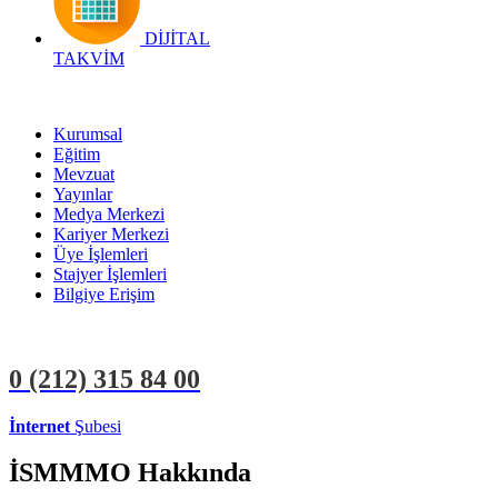
DİJİTAL
TAKVİM
Kurumsal
Eğitim
Mevzuat
Yayınlar
Medya Merkezi
Kariyer Merkezi
Üye İşlemleri
Stajyer İşlemleri
Bilgiye Erişim
0 (212)
315 84 00
İnternet
Şubesi
ÜYE İŞLEMLERİ
STAJYER İŞLEMLERİ
İSMMMO Hakkında