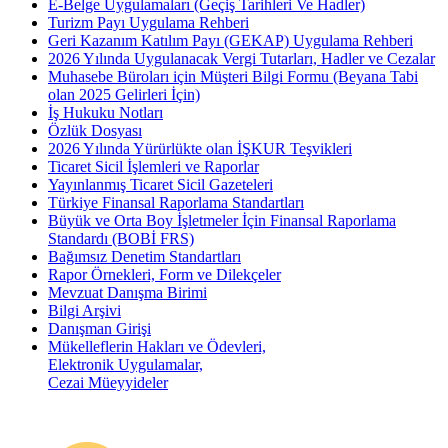
E-Belge Uygulamaları (Geçiş Tarihleri Ve Hadler)
Turizm Payı Uygulama Rehberi
Geri Kazanım Katılım Payı (GEKAP) Uygulama Rehberi
2026 Yılında Uygulanacak Vergi Tutarları, Hadler ve Cezalar
Muhasebe Büroları için Müşteri Bilgi Formu (Beyana Tabi
olan 2025 Gelirleri İçin)
İş Hukuku Notları
Özlük Dosyası
2026 Yılında Yürürlükte olan İŞKUR Teşvikleri
Ticaret Sicil İşlemleri ve Raporlar
Yayınlanmış Ticaret Sicil Gazeteleri
Türkiye Finansal Raporlama Standartları
Büyük ve Orta Boy İşletmeler İçin Finansal Raporlama
Standardı (BOBİ FRS)
Bağımsız Denetim Standartları
Rapor Örnekleri, Form ve Dilekçeler
Mevzuat Danışma Birimi
Bilgi Arşivi
Danışman Girişi
Mükelleflerin Hakları ve Ödevleri,
Elektronik Uygulamalar,
Cezai Müeyyideler