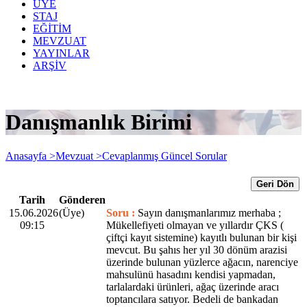
ÜYE
STAJ
EĞİTİM
MEVZUAT
YAYINLAR
ARŞİV
Danışmanlık Birimi
Anasayfa >
Mevzuat >
Cevaplanmış Güncel Sorular
Geri Dön
Tarih
Gönderen
15.06.2026
(Üye)
Soru :
Sayın danışmanlarımız merhaba ;
09:15
Mükellefiyeti olmayan ve yıllardır ÇKS (
çiftçi kayıt sistemine) kayıtlı bulunan bir kişi
mevcut. Bu şahıs her yıl 30 dönüm arazisi
üzerinde bulunan yüzlerce ağacın, narenciye
mahsulünü hasadını kendisi yapmadan,
tarlalardaki ürünleri, ağaç üzerinde aracı
toptancılara satıyor. Bedeli de bankadan