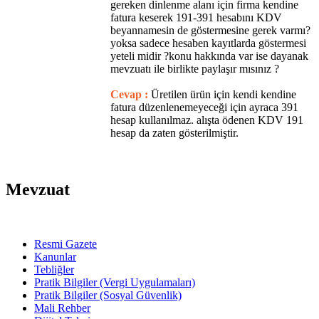
gereken dinlenme alanı için firma kendine
fatura keserek 191-391 hesabını KDV
beyannamesin de göstermesine gerek varmı?
yoksa sadece hesaben kayıtlarda göstermesi
yeteli midir ?konu hakkında var ise dayanak
mevzuatı ile birlikte paylaşır mısınız ?
Cevap :
Üretilen ürün için kendi kendine
fatura düzenlenemeyeceği için ayraca 391
hesap kullanılmaz. alışta ödenen KDV 191
hesap da zaten gösterilmiştir.
Mevzuat
Resmi Gazete
Kanunlar
Tebliğler
Pratik Bilgiler (Vergi Uygulamaları)
Pratik Bilgiler (Sosyal Güvenlik)
Mali Rehber