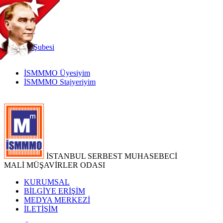
TR
|
EN
İnternet
Şubesi
İSMMMO Üyesiyim
İSMMMO Stajyeriyim
İSTANBUL SERBEST MUHASEBECİ
MALİ MÜŞAVİRLER ODASI
KURUMSAL
BİLGİYE ERİŞİM
MEDYA MERKEZİ
İLETİŞİM