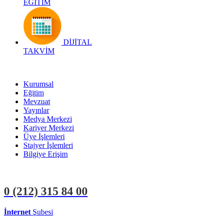
EĞİTİM
DİJİTAL
TAKVİM
Kurumsal
Eğitim
Mevzuat
Yayınlar
Medya Merkezi
Kariyer Merkezi
Üye İşlemleri
Stajyer İşlemleri
Bilgiye Erişim
0 (212)
315 84 00
İnternet
Şubesi
ÜYE İŞLEMLERİ
STAJYER İŞLEMLERİ