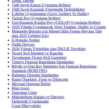
Dijital Takvim
7440 Sayılı Kanun Uygulama Rehberi
3568 Sayılı Kanunda Yönetmelik Değişiklikleri
E-Belge Uygulamaları (Geçiş Tarihleri Ve Hadler)
Turizm Payı Uygulama Rehberi
Geri Kazanım Katılım Payı (GEKAP) Uygulama Rehberi
2026 Yılında Uygulanacak Vergi Tutarları, Hadler ve Cezalar
Muhasebe Büroları için Müşteri Bilgi Formu (Beyana Tabi
olan 2025 Gelirleri İçin)
İş Hukuku Notları
Özlük Dosyası
2026 Yılında Yürürlükte olan İŞKUR Teşvikleri
Ticaret Sicil İşlemleri ve Raporlar
Yayınlanmış Ticaret Sicil Gazeteleri
Türkiye Finansal Raporlama Standartları
Büyük ve Orta Boy İşletmeler İçin Finansal Raporlama
Standardı (BOBİ FRS)
Bağımsız Denetim Standartları
Rapor Örnekleri, Form ve Dilekçeler
Mevzuat Danışma Birimi
Bilgi Arşivi
Danışman Girişi
Mükelleflerin Hakları ve Ödevleri,
Elektronik Uygulamalar,
Cezai Müeyyideler