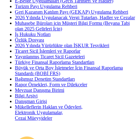
E-Belge Uygulamaları (Geçiş Tarihleri Ve Hadler)
Turizm Payı Uygulama Rehberi
Geri Kazanım Katılım Payı (GEKAP) Uygulama Rehberi
2026 Yılında Uygulanacak Vergi Tutarları, Hadler ve Cezalar
Muhasebe Büroları için Müşteri Bilgi Formu (Beyana Tabi
olan 2025 Gelirleri İçin)
İş Hukuku Notları
Özlük Dosyası
2026 Yılında Yürürlükte olan İŞKUR Teşvikleri
Ticaret Sicil İşlemleri ve Raporlar
Yayınlanmış Ticaret Sicil Gazeteleri
Türkiye Finansal Raporlama Standartları
Büyük ve Orta Boy İşletmeler İçin Finansal Raporlama
Standardı (BOBİ FRS)
Bağımsız Denetim Standartları
Rapor Örnekleri, Form ve Dilekçeler
Mevzuat Danışma Birimi
Bilgi Arşivi
Danışman Girişi
Mükelleflerin Hakları ve Ödevleri,
Elektronik Uygulamalar,
Cezai Müeyyideler