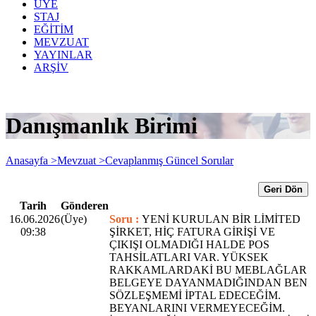
ÜYE
STAJ
EĞİTİM
MEVZUAT
YAYINLAR
ARŞİV
Danışmanlık Birimi
Anasayfa >
Mevzuat >
Cevaplanmış Güncel Sorular
Geri Dön
Tarih
Gönderen
16.06.2026
(Üye)
Soru :
YENİ KURULAN BİR LİMİTED
09:38
ŞİRKET, HİÇ FATURA GİRİŞİ VE
ÇIKIŞI OLMADIĞI HALDE POS
TAHSİLATLARI VAR. YÜKSEK
RAKKAMLARDAKİ BU MEBLAĞLAR
BELGEYE DAYANMADIĞINDAN BEN
SÖZLEŞMEMİ İPTAL EDECEĞİM.
BEYANLARINI VERMEYECEĞİM.