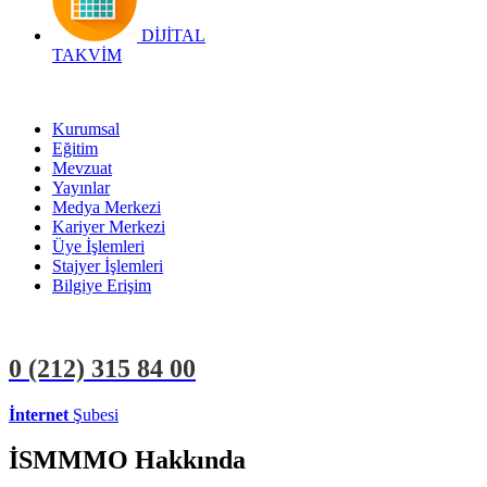
DİJİTAL
TAKVİM
Kurumsal
Eğitim
Mevzuat
Yayınlar
Medya Merkezi
Kariyer Merkezi
Üye İşlemleri
Stajyer İşlemleri
Bilgiye Erişim
0 (212)
315 84 00
İnternet
Şubesi
ÜYE İŞLEMLERİ
STAJYER İŞLEMLERİ
İSMMMO Hakkında