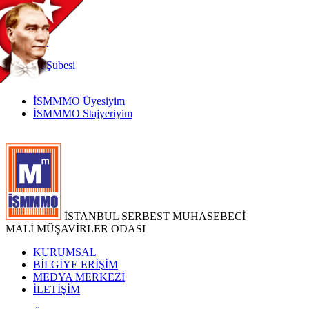
TR
|
EN
İnternet
Şubesi
İSMMMO Üyesiyim
İSMMMO Stajyeriyim
İSTANBUL SERBEST MUHASEBECİ
MALİ MÜŞAVİRLER ODASI
KURUMSAL
BİLGİYE ERİŞİM
MEDYA MERKEZİ
İLETİŞİM