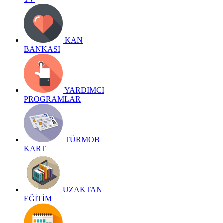
KAN
BANKASI
YARDIMCI
PROGRAMLAR
TÜRMOB
KART
UZAKTAN
EĞİTİM