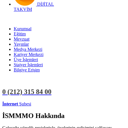
DİJİTAL
TAKVİM
Kurumsal
Eğitim
Mevzuat
Yayınlar
Medya Merkezi
Kariyer Merkezi
Üye İşlemleri
Stajyer İşlemleri
Bilgiye Erişim
0 (212)
315 84 00
İnternet
Şubesi
ÜYE İŞLEMLERİ
STAJYER İŞLEMLERİ
İSMMMO Hakkında
Geleceğe yönelik projeleriyle, üyelerinin gelişimini sağlayan;