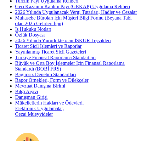
Turizm Payı Uygulama Rehberi
Geri Kazanım Katılım Payı (GEKAP) Uygulama Rehberi
2026 Yılında Uygulanacak Vergi Tutarları, Hadler ve Cezalar
Muhasebe Büroları için Müşteri Bilgi Formu (Beyana Tabi
olan 2025 Gelirleri İçin)
İş Hukuku Notları
Özlük Dosyası
2026 Yılında Yürürlükte olan İŞKUR Teşvikleri
Ticaret Sicil İşlemleri ve Raporlar
Yayınlanmış Ticaret Sicil Gazeteleri
Türkiye Finansal Raporlama Standartları
Büyük ve Orta Boy İşletmeler İçin Finansal Raporlama
Standardı (BOBİ FRS)
Bağımsız Denetim Standartları
Rapor Örnekleri, Form ve Dilekçeler
Mevzuat Danışma Birimi
Bilgi Arşivi
Danışman Girişi
Mükelleflerin Hakları ve Ödevleri,
Elektronik Uygulamalar,
Cezai Müeyyideler