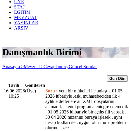
ÜYE
STAJ
EĞİTİM
MEVZUAT
YAYINLAR
ARŞİV
Danışmanlık Birimi
Anasayfa >
Mevzuat >
Cevaplanmış Güncel Sorular
Geri Dön
Tarih
Gönderen
16.06.2026
(Üye)
Soru :
yeni bir mükellef ile anlaştık 01 05
10:25
2026 itibariyle .eski muhasebeciden ilk 4
aylık e defterlere ait XML dosyalarını
alamadık . kendi programa entegre edemedik
. 01 05 2026 itiibariyle bir açılış fili yapsak ,
30 04 2026 mizanını buraya işlesek . aynı
hesap kodları ile . uygun olur mu ? problem
olurmu sizce