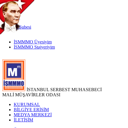
TR
|
EN
İnternet
Şubesi
İSMMMO Üyesiyim
İSMMMO Stajyeriyim
İSTANBUL SERBEST MUHASEBECİ
MALİ MÜŞAVİRLER ODASI
KURUMSAL
BİLGİYE ERİŞİM
MEDYA MERKEZİ
İLETİŞİM