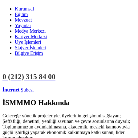
Kurumsal
Eğitim
Mevzuat
Yayınlar
Medya Merkezi
Kariyer Merkezi
Üye İşlemleri
Stajyer İşlemleri
Bilgiye Erişim
0 (212)
315 84 00
İnternet
Şubesi
ÜYE İŞLEMLERİ
STAJYER İŞLEMLERİ
İSMMMO Hakkında
Geleceğe yönelik projeleriyle, üyelerinin gelişimini sağlayan;
Şeffaflığı, denetimi, yeniliği savunan ve çevre sorunlarına duyarlı;
Toplumumuzun aydınlatılmasına, akademik, mesleki kamuoyuyla
güçlü işbirliği yaparak ekonomik kalkınmaya katkı sunan, lider
kurum olmaktır.