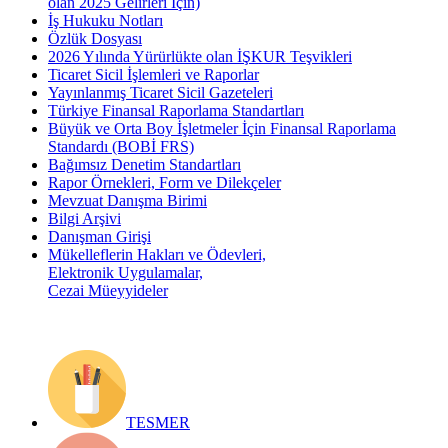
olan 2025 Gelirleri İçin)
İş Hukuku Notları
Özlük Dosyası
2026 Yılında Yürürlükte olan İŞKUR Teşvikleri
Ticaret Sicil İşlemleri ve Raporlar
Yayınlanmış Ticaret Sicil Gazeteleri
Türkiye Finansal Raporlama Standartları
Büyük ve Orta Boy İşletmeler İçin Finansal Raporlama
Standardı (BOBİ FRS)
Bağımsız Denetim Standartları
Rapor Örnekleri, Form ve Dilekçeler
Mevzuat Danışma Birimi
Bilgi Arşivi
Danışman Girişi
Mükelleflerin Hakları ve Ödevleri,
Elektronik Uygulamalar,
Cezai Müeyyideler
TESMER