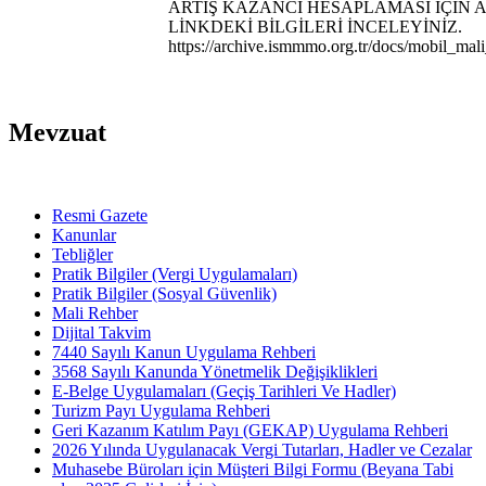
ARTIŞ KAZANCI HESAPLAMASI İÇİN 
LİNKDEKİ BİLGİLERİ İNCELEYİNİZ.
https://archive.ismmmo.org.tr/docs/mobil_mal
Mevzuat
Resmi Gazete
Kanunlar
Tebliğler
Pratik Bilgiler (Vergi Uygulamaları)
Pratik Bilgiler (Sosyal Güvenlik)
Mali Rehber
Dijital Takvim
7440 Sayılı Kanun Uygulama Rehberi
3568 Sayılı Kanunda Yönetmelik Değişiklikleri
E-Belge Uygulamaları (Geçiş Tarihleri Ve Hadler)
Turizm Payı Uygulama Rehberi
Geri Kazanım Katılım Payı (GEKAP) Uygulama Rehberi
2026 Yılında Uygulanacak Vergi Tutarları, Hadler ve Cezalar
Muhasebe Büroları için Müşteri Bilgi Formu (Beyana Tabi