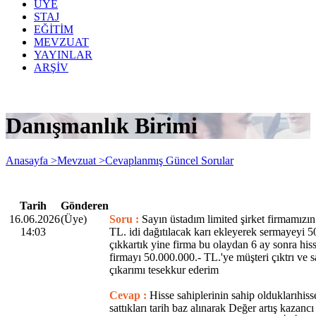
ÜYE
STAJ
EĞİTİM
MEVZUAT
YAYINLAR
ARŞİV
Danışmanlık Birimi
Anasayfa >
Mevzuat >
Cevaplanmış Güncel Sorular
Tarih
Gönderen
16.06.2026
(Üye)
Soru :
Sayın üstadım limited şirket firmamızı
14:03
TL. idi dağıtılacak karı ekleyerek sermayeyi 
çıkkartık yine firma bu olaydan 6 ay sonra his
firmayı 50.000.000.- TL.'ye müşteri çıktrı ve s
çıkarımı tesekkur ederim
Cevap :
Hisse sahiplerinin sahip olduklarıhisse 
sattıkları tarih baz alınarak Değer artış kaza