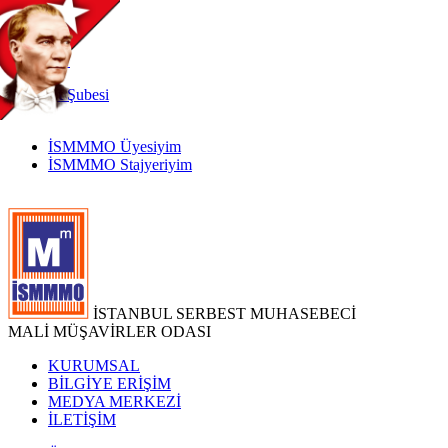
TR
|
EN
İnternet
Şubesi
İSMMMO Üyesiyim
İSMMMO Stajyeriyim
İSTANBUL SERBEST MUHASEBECİ
MALİ MÜŞAVİRLER ODASI
KURUMSAL
BİLGİYE ERİŞİM
MEDYA MERKEZİ
İLETİŞİM