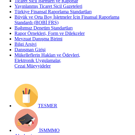
Ticaret Sicil İşlemleri ve Raporlar
Yayınlanmış Ticaret Sicil Gazeteleri
Türkiye Finansal Raporlama Standartları
Büyük ve Orta Boy İşletmeler İçin Finansal Raporlama
Standardı (BOBİ FRS)
Bağımsız Denetim Standartları
Rapor Örnekleri, Form ve Dilekçeler
Mevzuat Danışma Birimi
Bilgi Arşivi
Danışman Girişi
Mükelleflerin Hakları ve Ödevleri,
Elektronik Uygulamalar,
Cezai Müeyyideler
TESMER
İSMMMO