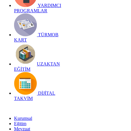
YARDIMCI
PROGRAMLAR
TÜRMOB
KART
UZAKTAN
EĞİTİM
DİJİTAL
TAKVİM
Kurumsal
Eğitim
Mevzuat