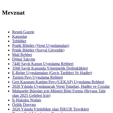
Mevzuat
Resmi Gazete
Kanunlar
Tebliğler
Pratik Bilgiler (Vergi Uygulamaları)
Pratik Bilgiler (Sosyal Güvenlik)
Mali Rehber
Dijital Takvim
7440 Sayılı Kanun Uygulama Rehberi
3568 Sayılı Kanunda Yönetmelik Değişiklikleri
E-Belge Uygulamaları (Geçiş Tarihleri Ve Hadler)
Turizm Payı Uygulama Rehberi
Geri Kazanım Katılım Payı (GEKAP) Uygulama Rehberi
2026 Yılında Uygulanacak Vergi Tutarları, Hadler ve Cezalar
Muhasebe Büroları için Müşteri Bilgi Formu (Beyana Tabi
olan 2025 Gelirleri İçin)
İş Hukuku Notları
Özlük Dosyası
2026 Yılında Yürürlükte olan İŞKUR Teşvikleri