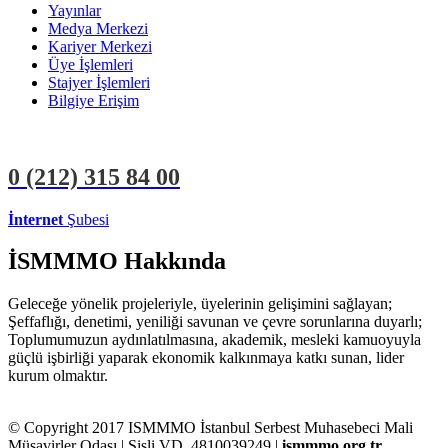
Yayınlar
Medya Merkezi
Kariyer Merkezi
Üye İşlemleri
Stajyer İşlemleri
Bilgiye Erişim
0 (212)
315 84 00
İnternet
Şubesi
ÜYE İŞLEMLERİ
STAJYER İŞLEMLERİ
İSMMMO Hakkında
Geleceğe yönelik projeleriyle, üyelerinin gelişimini sağlayan;
Şeffaflığı, denetimi, yeniliği savunan ve çevre sorunlarına duyarlı;
Toplumumuzun aydınlatılmasına, akademik, mesleki kamuoyuyla
güçlü işbirliği yaparak ekonomik kalkınmaya katkı sunan, lider
kurum olmaktır.
© Copyright 2017 ISMMMO İstanbul Serbest Muhasebeci Mali
Müşavirler Odası | Şişli VD. 4810039249 |
ismmmo.org.tr