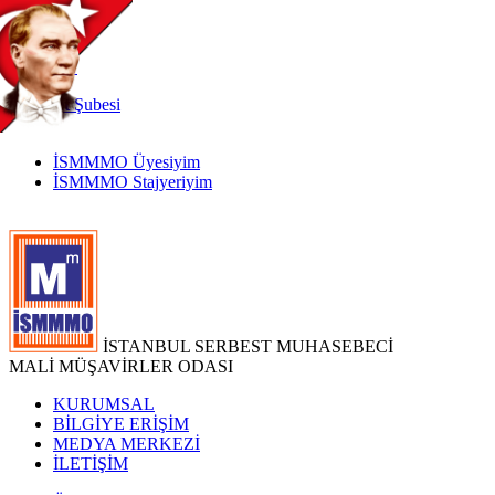
TR
|
EN
İnternet
Şubesi
İSMMMO Üyesiyim
İSMMMO Stajyeriyim
İSTANBUL SERBEST MUHASEBECİ
MALİ MÜŞAVİRLER ODASI
KURUMSAL
BİLGİYE ERİŞİM
MEDYA MERKEZİ
İLETİŞİM