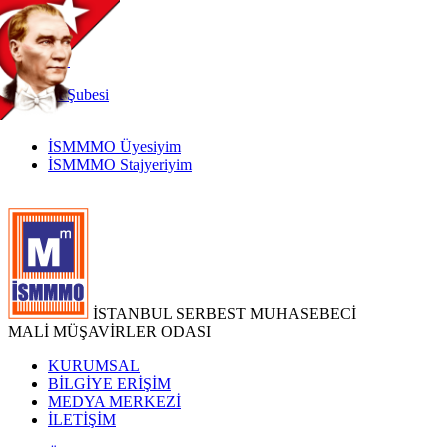
TR
|
EN
İnternet
Şubesi
İSMMMO Üyesiyim
İSMMMO Stajyeriyim
İSTANBUL SERBEST MUHASEBECİ
MALİ MÜŞAVİRLER ODASI
KURUMSAL
BİLGİYE ERİŞİM
MEDYA MERKEZİ
İLETİŞİM