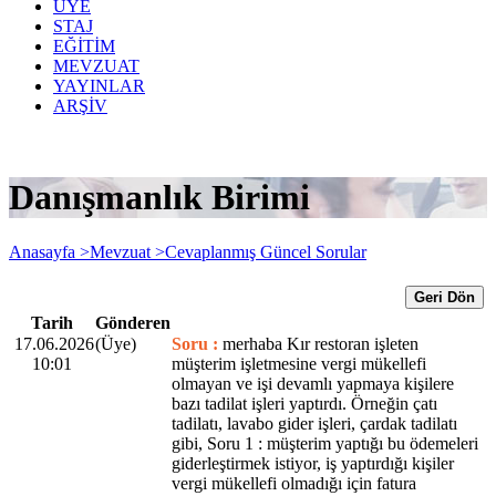
ÜYE
STAJ
EĞİTİM
MEVZUAT
YAYINLAR
ARŞİV
Danışmanlık Birimi
Anasayfa >
Mevzuat >
Cevaplanmış Güncel Sorular
Geri Dön
Tarih
Gönderen
17.06.2026
(Üye)
Soru :
merhaba Kır restoran işleten
10:01
müşterim işletmesine vergi mükellefi
olmayan ve işi devamlı yapmaya kişilere
bazı tadilat işleri yaptırdı. Örneğin çatı
tadilatı, lavabo gider işleri, çardak tadilatı
gibi, Soru 1 : müşterim yaptığı bu ödemeleri
giderleştirmek istiyor, iş yaptırdığı kişiler
vergi mükellefi olmadığı için fatura