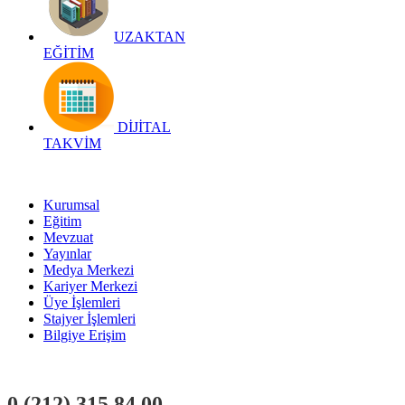
UZAKTAN
EĞİTİM
DİJİTAL
TAKVİM
Kurumsal
Eğitim
Mevzuat
Yayınlar
Medya Merkezi
Kariyer Merkezi
Üye İşlemleri
Stajyer İşlemleri
Bilgiye Erişim
0 (212)
315 84 00