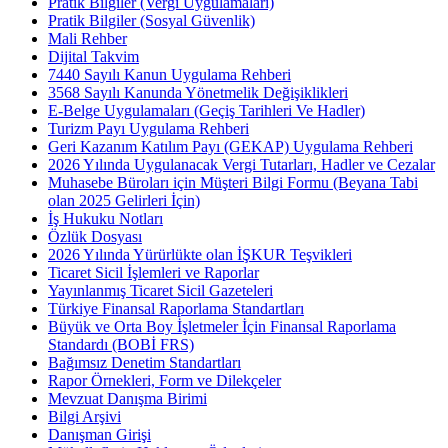
Pratik Bilgiler (Vergi Uygulamaları)
Pratik Bilgiler (Sosyal Güvenlik)
Mali Rehber
Dijital Takvim
7440 Sayılı Kanun Uygulama Rehberi
3568 Sayılı Kanunda Yönetmelik Değişiklikleri
E-Belge Uygulamaları (Geçiş Tarihleri Ve Hadler)
Turizm Payı Uygulama Rehberi
Geri Kazanım Katılım Payı (GEKAP) Uygulama Rehberi
2026 Yılında Uygulanacak Vergi Tutarları, Hadler ve Cezalar
Muhasebe Büroları için Müşteri Bilgi Formu (Beyana Tabi
olan 2025 Gelirleri İçin)
İş Hukuku Notları
Özlük Dosyası
2026 Yılında Yürürlükte olan İŞKUR Teşvikleri
Ticaret Sicil İşlemleri ve Raporlar
Yayınlanmış Ticaret Sicil Gazeteleri
Türkiye Finansal Raporlama Standartları
Büyük ve Orta Boy İşletmeler İçin Finansal Raporlama
Standardı (BOBİ FRS)
Bağımsız Denetim Standartları
Rapor Örnekleri, Form ve Dilekçeler
Mevzuat Danışma Birimi
Bilgi Arşivi
Danışman Girişi