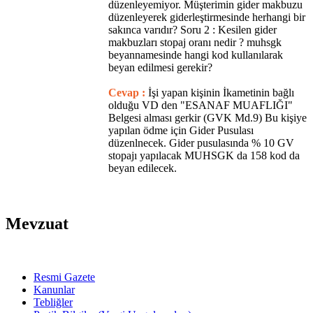
düzenleyemiyor. Müşterimin gider makbuzu
düzenleyerek giderleştirmesinde herhangi bir
sakınca varıdır? Soru 2 : Kesilen gider
makbuzları stopaj oranı nedir ? muhsgk
beyannamesinde hangi kod kullanılarak
beyan edilmesi gerekir?
Cevap :
İşi yapan kişinin İkametinin bağlı
olduğu VD den "ESANAF MUAFLIĞI"
Belgesi alması gerkir (GVK Md.9) Bu kişiye
yapılan ödme için Gider Pusulası
düzenlnecek. Gider pusulasında % 10 GV
stopajı yapılacak MUHSGK da 158 kod da
beyan edilecek.
Mevzuat
Resmi Gazete
Kanunlar
Tebliğler