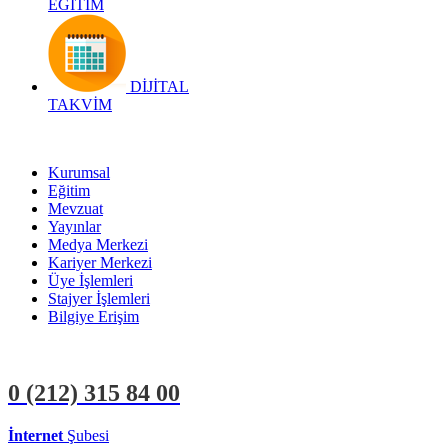
EĞİTİM
DİJİTAL
TAKVİM
Kurumsal
Eğitim
Mevzuat
Yayınlar
Medya Merkezi
Kariyer Merkezi
Üye İşlemleri
Stajyer İşlemleri
Bilgiye Erişim
0 (212)
315 84 00
İnternet
Şubesi
ÜYE İŞLEMLERİ
STAJYER İŞLEMLERİ