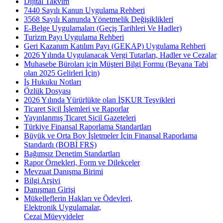
Dijital Takvim
7440 Sayılı Kanun Uygulama Rehberi
3568 Sayılı Kanunda Yönetmelik Değişiklikleri
E-Belge Uygulamaları (Geçiş Tarihleri Ve Hadler)
Turizm Payı Uygulama Rehberi
Geri Kazanım Katılım Payı (GEKAP) Uygulama Rehberi
2026 Yılında Uygulanacak Vergi Tutarları, Hadler ve Cezalar
Muhasebe Büroları için Müşteri Bilgi Formu (Beyana Tabi
olan 2025 Gelirleri İçin)
İş Hukuku Notları
Özlük Dosyası
2026 Yılında Yürürlükte olan İŞKUR Teşvikleri
Ticaret Sicil İşlemleri ve Raporlar
Yayınlanmış Ticaret Sicil Gazeteleri
Türkiye Finansal Raporlama Standartları
Büyük ve Orta Boy İşletmeler İçin Finansal Raporlama
Standardı (BOBİ FRS)
Bağımsız Denetim Standartları
Rapor Örnekleri, Form ve Dilekçeler
Mevzuat Danışma Birimi
Bilgi Arşivi
Danışman Girişi
Mükelleflerin Hakları ve Ödevleri,
Elektronik Uygulamalar,
Cezai Müeyyideler