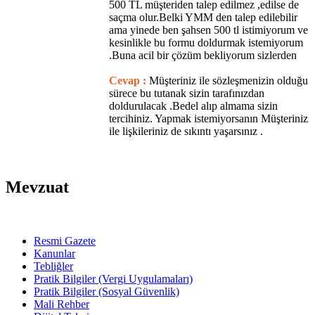
500 TL müşteriden talep edilmez ,edilse de
saçma olur.Belki YMM den talep edilebilir
ama yinede ben şahsen 500 tl istimiyorum ve
kesinlikle bu formu doldurmak istemiyorum
.Buna acil bir çözüm bekliyorum sizlerden
Cevap :
Müşteriniz ile sözleşmenizin olduğu
sürece bu tutanak sizin tarafınızdan
doldurulacak .Bedel alıp almama sizin
tercihiniz. Yapmak istemiyorsanın Müşteriniz
ile lişkileriniz de sıkıntı yaşarsınız .
Mevzuat
Resmi Gazete
Kanunlar
Tebliğler
Pratik Bilgiler (Vergi Uygulamaları)
Pratik Bilgiler (Sosyal Güvenlik)
Mali Rehber