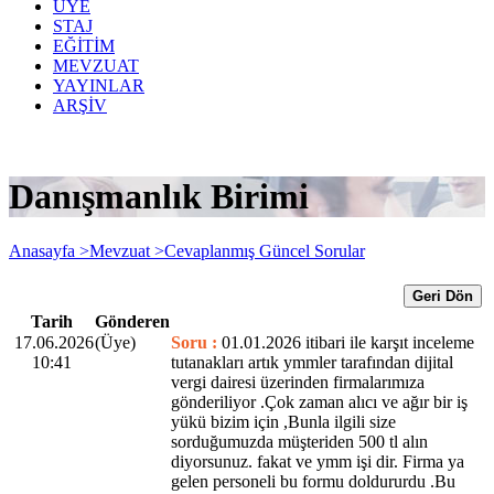
ÜYE
STAJ
EĞİTİM
MEVZUAT
YAYINLAR
ARŞİV
Danışmanlık Birimi
Anasayfa >
Mevzuat >
Cevaplanmış Güncel Sorular
Geri Dön
Tarih
Gönderen
17.06.2026
(Üye)
Soru :
01.01.2026 itibari ile karşıt inceleme
10:41
tutanakları artık ymmler tarafından dijital
vergi dairesi üzerinden firmalarımıza
gönderiliyor .Çok zaman alıcı ve ağır bir iş
yükü bizim için ,Bunla ilgili size
sorduğumuzda müşteriden 500 tl alın
diyorsunuz. fakat ve ymm işi dir. Firma ya
gelen personeli bu formu doldururdu .Bu