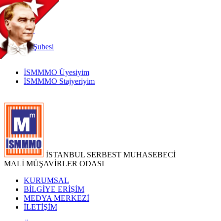
TR
|
EN
İnternet
Şubesi
İSMMMO Üyesiyim
İSMMMO Stajyeriyim
İSTANBUL SERBEST MUHASEBECİ
MALİ MÜŞAVİRLER ODASI
KURUMSAL
BİLGİYE ERİŞİM
MEDYA MERKEZİ
İLETİŞİM