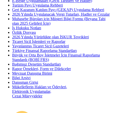
E-Belge Uygulamaları (Geçiş Tarihleri Ve Hadler)
Turizm Payı Uygulama Rehberi
Geri Kazanım Katılım Payı (GEKAP) Uygulama Rehberi
2026 Yılında Uygulanacak Vergi Tutarları, Hadler ve Cezalar
Muhasebe Büroları için Müşteri Bilgi Formu (Beyana Tabi
olan 2025 Gelirleri İçin)
İş Hukuku Notları
Özlük Dosyası
2026 Yılında Yürürlükte olan İŞKUR Teşvikleri
Ticaret Sicil İşlemleri ve Raporlar
Yayınlanmış Ticaret Sicil Gazeteleri
Türkiye Finansal Raporlama Standartları
Büyük ve Orta Boy İşletmeler İçin Finansal Raporlama
Standardı (BOBİ FRS)
Bağımsız Denetim Standartları
Rapor Örnekleri, Form ve Dilekçeler
Mevzuat Danışma Birimi
Bilgi Arşivi
Danışman Girişi
Mükelleflerin Hakları ve Ödevleri,
Elektronik Uygulamalar,
Cezai Müeyyideler