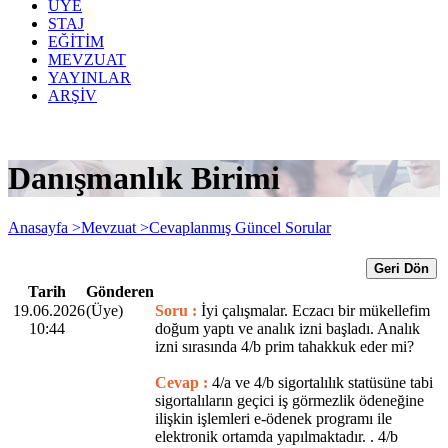
ÜYE
STAJ
EĞİTİM
MEVZUAT
YAYINLAR
ARŞİV
Danışmanlık Birimi
Anasayfa >
Mevzuat >
Cevaplanmış Güncel Sorular
Geri Dön
Tarih
Gönderen
19.06.2026
(Üye)
Soru :
İyi çalışmalar. Eczacı bir mükellefim
10:44
doğum yaptı ve analık izni başladı. Analık
izni sırasında 4/b prim tahakkuk eder mi?
Cevap :
4/a ve 4/b sigortalılık statüsüne tabi
sigortalıların geçici iş görmezlik ödeneğine
ilişkin işlemleri e-ödenek programı ile
elektronik ortamda yapılmaktadır. . 4/b