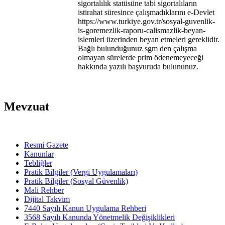
sigortalılık statüsüne tabi sigortalıların
istirahat süresince çalışmadıklarını e-Devlet
https://www.turkiye.gov.tr/sosyal-guvenlik-
is-goremezlik-raporu-calismazlik-beyan-
islemleri üzerinden beyan etmeleri gereklidir.
Bağlı bulunduğunuz sgm den çalışma
olmayan sürelerde prim ödenemeyeceği
hakkında yazılı başvuruda bulununuz.
Mevzuat
Resmi Gazete
Kanunlar
Tebliğler
Pratik Bilgiler (Vergi Uygulamaları)
Pratik Bilgiler (Sosyal Güvenlik)
Mali Rehber
Dijital Takvim
7440 Sayılı Kanun Uygulama Rehberi
3568 Sayılı Kanunda Yönetmelik Değişiklikleri