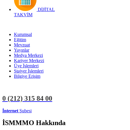
DİJİTAL
TAKVİM
Kurumsal
Eğitim
Mevzuat
Yayınlar
Medya Merkezi
Kariyer Merkezi
Üye İşlemleri
Stajyer İşlemleri
Bilgiye Erişim
0 (212)
315 84 00
İnternet
Şubesi
ÜYE İŞLEMLERİ
STAJYER İŞLEMLERİ
İSMMMO Hakkında