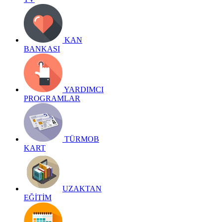
KAN
BANKASI
YARDIMCI
PROGRAMLAR
TÜRMOB
KART
UZAKTAN
EĞİTİM