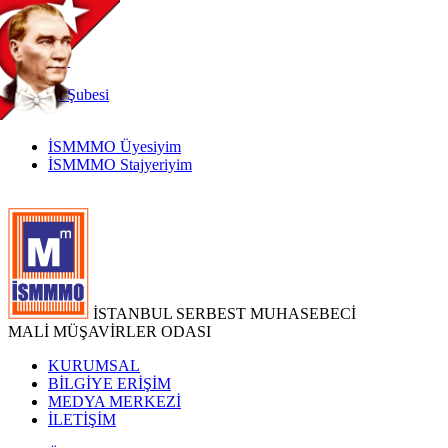
TR
|
EN
İnternet
Şubesi
İSMMMO Üyesiyim
İSMMMO Stajyeriyim
İSTANBUL SERBEST MUHASEBECİ
MALİ MÜŞAVİRLER ODASI
KURUMSAL
BİLGİYE ERİŞİM
MEDYA MERKEZİ
İLETİŞİM