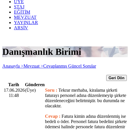
ÜYE
STAJ
EĞİTİM
MEVZUAT
YAYINLAR
ARŞİV
Danışmanlık Birimi
Anasayfa >
Mevzuat >
Cevaplanmış Güncel Sorular
Geri Dön
Tarih
Gönderen
17.06.2026
(Üye)
Soru :
Tekrar merhaba, kiralama şirketi
11:48
faturayı personel adına düzenlemeyip şirkete
düzenleneceğini belirtmiştir. bu durumda ne
olacaktır.
Cevap :
Fatura kimin adına düzenlenmiş ise
bedeli o öder. Personel fatura bedelini şirkete
ödemesi halinde personele fatura düzenlenir