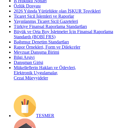
İş Hukuku Notları
Özlük Dosyası
2026 Yılında Yürürlükte olan İŞKUR Teşvikleri
Ticaret Sicil İşlemleri ve Raporlar
Yayınlanmış Ticaret Sicil Gazeteleri
Türkiye Finansal Raporlama Standartları
Büyük ve Orta Boy İşletmeler İçin Finansal Raporlama
Standardı (BOBİ FRS)
Bağımsız Denetim Standartları
Rapor Örnekleri, Form ve Dilekçeler
Mevzuat Danışma Birimi
Bilgi Arşivi
Danışman Girişi
Mükelleflerin Hakları ve Ödevleri,
Elektronik Uygulamalar,
Cezai Müeyyideler
TESMER