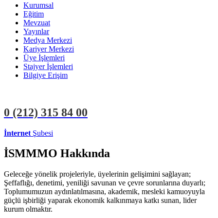
Kurumsal
Eğitim
Mevzuat
Yayınlar
Medya Merkezi
Kariyer Merkezi
Üye İşlemleri
Stajyer İşlemleri
Bilgiye Erişim
0 (212)
315 84 00
İnternet
Şubesi
ÜYE İŞLEMLERİ
STAJYER İŞLEMLERİ
İSMMMO Hakkında
Geleceğe yönelik projeleriyle, üyelerinin gelişimini sağlayan;
Şeffaflığı, denetimi, yeniliği savunan ve çevre sorunlarına duyarlı;
Toplumumuzun aydınlatılmasına, akademik, mesleki kamuoyuyla
güçlü işbirliği yaparak ekonomik kalkınmaya katkı sunan, lider
kurum olmaktır.