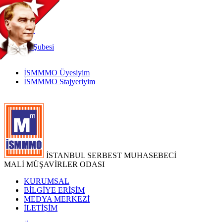
TR
|
EN
İnternet
Şubesi
İSMMMO Üyesiyim
İSMMMO Stajyeriyim
İSTANBUL SERBEST MUHASEBECİ
MALİ MÜŞAVİRLER ODASI
KURUMSAL
BİLGİYE ERİŞİM
MEDYA MERKEZİ
İLETİŞİM