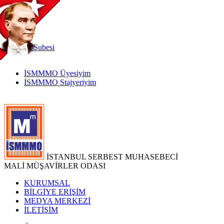
TR
|
EN
İnternet
Şubesi
İSMMMO Üyesiyim
İSMMMO Stajyeriyim
İSTANBUL SERBEST MUHASEBECİ
MALİ MÜŞAVİRLER ODASI
KURUMSAL
BİLGİYE ERİŞİM
MEDYA MERKEZİ
İLETİŞİM