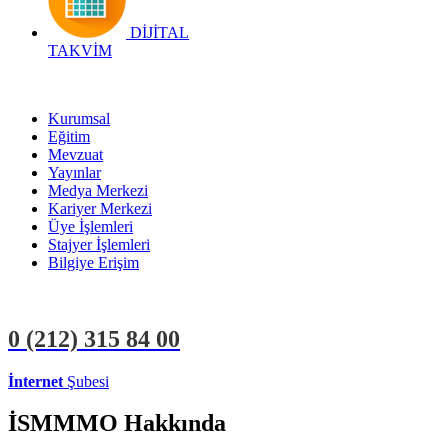
DİJİTAL
TAKVİM
Kurumsal
Eğitim
Mevzuat
Yayınlar
Medya Merkezi
Kariyer Merkezi
Üye İşlemleri
Stajyer İşlemleri
Bilgiye Erişim
0 (212)
315 84 00
İnternet
Şubesi
ÜYE İŞLEMLERİ
STAJYER İŞLEMLERİ
İSMMMO Hakkında