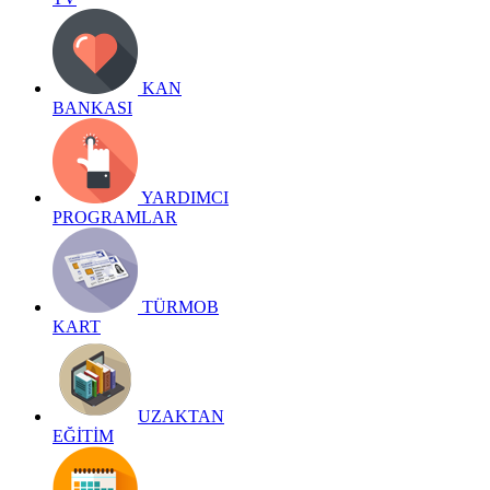
KAN
BANKASI
YARDIMCI
PROGRAMLAR
TÜRMOB
KART
UZAKTAN
EĞİTİM