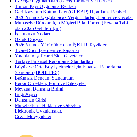
E-Belge Uygulamaları (Geçiş Tarihleri Ve Hadler)
Turizm Payı Uygulama Rehberi
Geri Kazanım Katılım Payı (GEKAP) Uygulama Rehberi
2026 Yılında Uygulanacak Vergi Tutarları, Hadler ve Cezalar
Muhasebe Büroları için Müşteri Bilgi Formu (Beyana Tabi
olan 2025 Gelirleri İçin)
İş Hukuku Notları
Özlük Dosyası
2026 Yılında Yürürlükte olan İŞKUR Teşvikleri
Ticaret Sicil İşlemleri ve Raporlar
Yayınlanmış Ticaret Sicil Gazeteleri
Türkiye Finansal Raporlama Standartları
Büyük ve Orta Boy İşletmeler İçin Finansal Raporlama
Standardı (BOBİ FRS)
Bağımsız Denetim Standartları
Rapor Örnekleri, Form ve Dilekçeler
Mevzuat Danışma Birimi
Bilgi Arşivi
Danışman Girişi
Mükelleflerin Hakları ve Ödevleri,
Elektronik Uygulamalar,
Cezai Müeyyideler