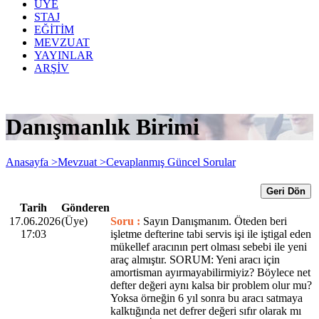
ÜYE
STAJ
EĞİTİM
MEVZUAT
YAYINLAR
ARŞİV
Danışmanlık Birimi
Anasayfa >
Mevzuat >
Cevaplanmış Güncel Sorular
Geri Dön
Tarih
Gönderen
17.06.2026
(Üye)
Soru :
Sayın Danışmanım. Öteden beri
17:03
işletme defterine tabi servis işi ile iştigal eden
mükellef aracının pert olması sebebi ile yeni
araç almıştır. SORUM: Yeni aracı için
amortisman ayırmayabilirmiyiz? Böylece net
defter değeri aynı kalsa bir problem olur mu?
Yoksa örneğin 6 yıl sonra bu aracı satmaya
kalktığında net defrer değeri sıfır olarak mı