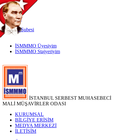
TR
|
EN
İnternet
Şubesi
İSMMMO Üyesiyim
İSMMMO Stajyeriyim
İSTANBUL SERBEST MUHASEBECİ
MALİ MÜŞAVİRLER ODASI
KURUMSAL
BİLGİYE ERİŞİM
MEDYA MERKEZİ
İLETİŞİM