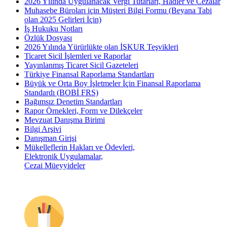
2026 Yılında Uygulanacak Vergi Tutarları, Hadler ve Cezalar
Muhasebe Büroları için Müşteri Bilgi Formu (Beyana Tabi
olan 2025 Gelirleri İçin)
İş Hukuku Notları
Özlük Dosyası
2026 Yılında Yürürlükte olan İŞKUR Teşvikleri
Ticaret Sicil İşlemleri ve Raporlar
Yayınlanmış Ticaret Sicil Gazeteleri
Türkiye Finansal Raporlama Standartları
Büyük ve Orta Boy İşletmeler İçin Finansal Raporlama
Standardı (BOBİ FRS)
Bağımsız Denetim Standartları
Rapor Örnekleri, Form ve Dilekçeler
Mevzuat Danışma Birimi
Bilgi Arşivi
Danışman Girişi
Mükelleflerin Hakları ve Ödevleri,
Elektronik Uygulamalar,
Cezai Müeyyideler