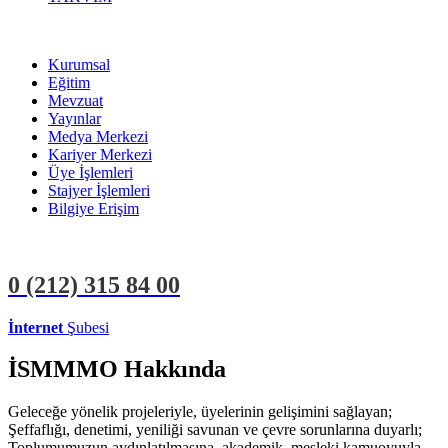
Kurumsal
Eğitim
Mevzuat
Yayınlar
Medya Merkezi
Kariyer Merkezi
Üye İşlemleri
Stajyer İşlemleri
Bilgiye Erişim
0 (212)
315 84 00
İnternet
Şubesi
ÜYE İŞLEMLERİ
STAJYER İŞLEMLERİ
İSMMMO Hakkında
Geleceğe yönelik projeleriyle, üyelerinin gelişimini sağlayan;
Şeffaflığı, denetimi, yeniliği savunan ve çevre sorunlarına duyarlı;
Toplumumuzun aydınlatılmasına, akademik, mesleki kamuoyuyla