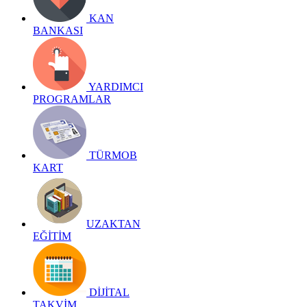
KAN
BANKASI
YARDIMCI
PROGRAMLAR
TÜRMOB
KART
UZAKTAN
EĞİTİM
DİJİTAL
TAKVİM