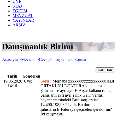
ÜYE
STAJ
EĞİTİM
MEVZUAT
YAYINLAR
ARŞİV
Danışmanlık Birimi
Anasayfa >
Mevzuat >
Cevaplanmış Güncel Sorular
Geri Dön
Tarih
Gönderen
19.06.2026
(Üye)
Soru :
Merhaba xxxxxxxxxxxxxxxxxx ADİ
14:16
ORTAKLIĞI E-FATURA kullanıcısı.
Şahıslar ise ayrı ayrı E-Arşiv kullanıcısıdır.
Şahısların ayrı ayrı Yıllık Gelir Vergisi
beyannamesindeki Brüt satışları ise
14.490.198,93 TL'dir. Bu durumda
şahısların E-Faturaya geçmeleri gerekir mi?
İyi çalışmalar...