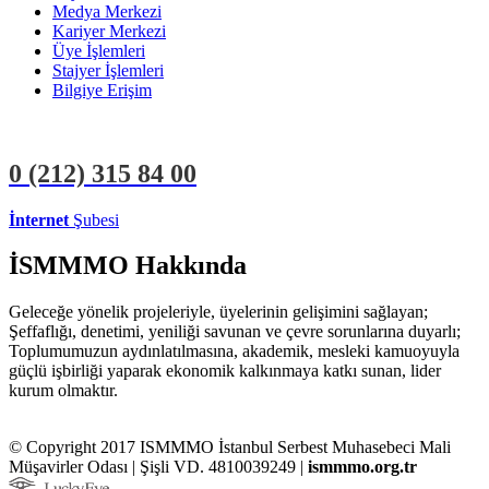
Medya Merkezi
Kariyer Merkezi
Üye İşlemleri
Stajyer İşlemleri
Bilgiye Erişim
0 (212)
315 84 00
İnternet
Şubesi
ÜYE İŞLEMLERİ
STAJYER İŞLEMLERİ
İSMMMO Hakkında
Geleceğe yönelik projeleriyle, üyelerinin gelişimini sağlayan;
Şeffaflığı, denetimi, yeniliği savunan ve çevre sorunlarına duyarlı;
Toplumumuzun aydınlatılmasına, akademik, mesleki kamuoyuyla
güçlü işbirliği yaparak ekonomik kalkınmaya katkı sunan, lider
kurum olmaktır.
© Copyright 2017 ISMMMO İstanbul Serbest Muhasebeci Mali
Müşavirler Odası | Şişli VD. 4810039249 |
ismmmo.org.tr