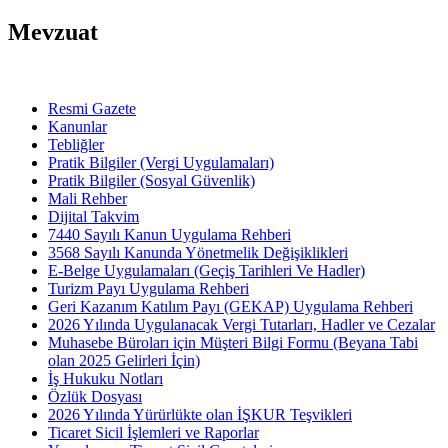
Mevzuat
Resmi Gazete
Kanunlar
Tebliğler
Pratik Bilgiler (Vergi Uygulamaları)
Pratik Bilgiler (Sosyal Güvenlik)
Mali Rehber
Dijital Takvim
7440 Sayılı Kanun Uygulama Rehberi
3568 Sayılı Kanunda Yönetmelik Değişiklikleri
E-Belge Uygulamaları (Geçiş Tarihleri Ve Hadler)
Turizm Payı Uygulama Rehberi
Geri Kazanım Katılım Payı (GEKAP) Uygulama Rehberi
2026 Yılında Uygulanacak Vergi Tutarları, Hadler ve Cezalar
Muhasebe Büroları için Müşteri Bilgi Formu (Beyana Tabi
olan 2025 Gelirleri İçin)
İş Hukuku Notları
Özlük Dosyası
2026 Yılında Yürürlükte olan İŞKUR Teşvikleri
Ticaret Sicil İşlemleri ve Raporlar