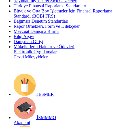
Yayınlanmış Ticaret Sicil Gazeteleri
Türkiye Finansal Raporlama Standartları
Büyük ve Orta Boy İşletmeler İçin Finansal Raporlama
Standardı (BOBİ FRS)
Bağımsız Denetim Standartları
Rapor Örnekleri, Form ve Dilekçeler
Mevzuat Danışma Birimi
Bilgi Arşivi
Danışman Girişi
Mükelleflerin Hakları ve Ödevleri,
Elektronik Uygulamalar,
Cezai Müeyyideler
TESMER
İSMMMO
Akademi