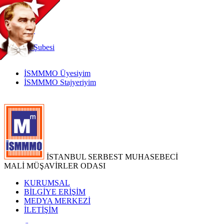
TR
|
EN
İnternet
Şubesi
İSMMMO Üyesiyim
İSMMMO Stajyeriyim
İSTANBUL SERBEST MUHASEBECİ
MALİ MÜŞAVİRLER ODASI
KURUMSAL
BİLGİYE ERİŞİM
MEDYA MERKEZİ
İLETİŞİM