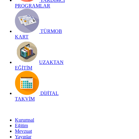
YARDIMCI
PROGRAMLAR
TÜRMOB
KART
UZAKTAN
EĞİTİM
DİJİTAL
TAKVİM
Kurumsal
Eğitim
Mevzuat
Yayınlar