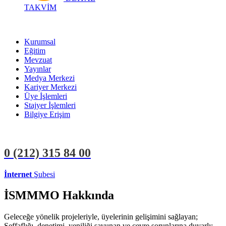
TAKVİM
Kurumsal
Eğitim
Mevzuat
Yayınlar
Medya Merkezi
Kariyer Merkezi
Üye İşlemleri
Stajyer İşlemleri
Bilgiye Erişim
0 (212)
315 84 00
İnternet
Şubesi
ÜYE İŞLEMLERİ
STAJYER İŞLEMLERİ
İSMMMO Hakkında
Geleceğe yönelik projeleriyle, üyelerinin gelişimini sağlayan;
Şeffaflığı, denetimi, yeniliği savunan ve çevre sorunlarına duyarlı;