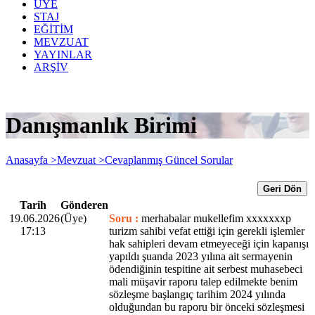
ÜYE
STAJ
EĞİTİM
MEVZUAT
YAYINLAR
ARŞİV
Danışmanlık Birimi
Anasayfa >
Mevzuat >
Cevaplanmış Güncel Sorular
Geri Dön
Tarih
Gönderen
19.06.2026
(Üye)
Soru :
merhabalar mukellefim xxxxxxxp
17:13
turizm sahibi vefat ettiği için gerekli işlemler
hak sahipleri devam etmeyeceği için kapanışı
yapıldı şuanda 2023 yılına ait sermayenin
ödendiğinin tespitine ait serbest muhasebeci
mali müşavir raporu talep edilmekte benim
sözleşme başlangıç tarihim 2024 yılında
olduğundan bu raporu bir önceki sözleşmesi