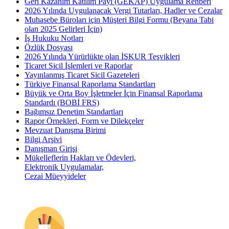
Geri Kazanım Katılım Payı (GEKAP) Uygulama Rehberi
2026 Yılında Uygulanacak Vergi Tutarları, Hadler ve Cezalar
Muhasebe Büroları için Müşteri Bilgi Formu (Beyana Tabi
olan 2025 Gelirleri İçin)
İş Hukuku Notları
Özlük Dosyası
2026 Yılında Yürürlükte olan İŞKUR Teşvikleri
Ticaret Sicil İşlemleri ve Raporlar
Yayınlanmış Ticaret Sicil Gazeteleri
Türkiye Finansal Raporlama Standartları
Büyük ve Orta Boy İşletmeler İçin Finansal Raporlama
Standardı (BOBİ FRS)
Bağımsız Denetim Standartları
Rapor Örnekleri, Form ve Dilekçeler
Mevzuat Danışma Birimi
Bilgi Arşivi
Danışman Girişi
Mükelleflerin Hakları ve Ödevleri,
Elektronik Uygulamalar,
Cezai Müeyyideler