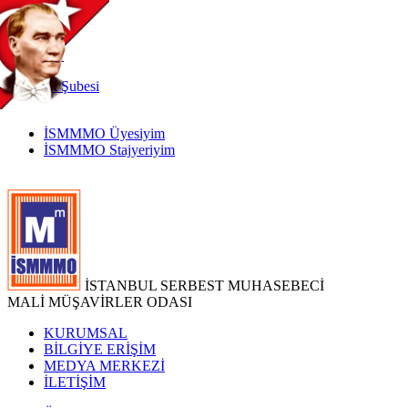
TR
|
EN
İnternet
Şubesi
İSMMMO Üyesiyim
İSMMMO Stajyeriyim
İSTANBUL SERBEST MUHASEBECİ
MALİ MÜŞAVİRLER ODASI
KURUMSAL
BİLGİYE ERİŞİM
MEDYA MERKEZİ
İLETİŞİM