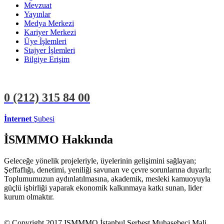
Mevzuat
Yayınlar
Medya Merkezi
Kariyer Merkezi
Üye İşlemleri
Stajyer İşlemleri
Bilgiye Erişim
0 (212)
315 84 00
İnternet
Şubesi
ÜYE İŞLEMLERİ
STAJYER İŞLEMLERİ
İSMMMO Hakkında
Geleceğe yönelik projeleriyle, üyelerinin gelişimini sağlayan;
Şeffaflığı, denetimi, yeniliği savunan ve çevre sorunlarına duyarlı;
Toplumumuzun aydınlatılmasına, akademik, mesleki kamuoyuyla
güçlü işbirliği yaparak ekonomik kalkınmaya katkı sunan, lider
kurum olmaktır.
© Copyright 2017 ISMMMO İstanbul Serbest Muhasebeci Mali