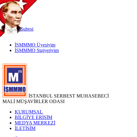
TR
|
EN
İnternet
Şubesi
İSMMMO Üyesiyim
İSMMMO Stajyeriyim
İSTANBUL SERBEST MUHASEBECİ
MALİ MÜŞAVİRLER ODASI
KURUMSAL
BİLGİYE ERİŞİM
MEDYA MERKEZİ
İLETİŞİM