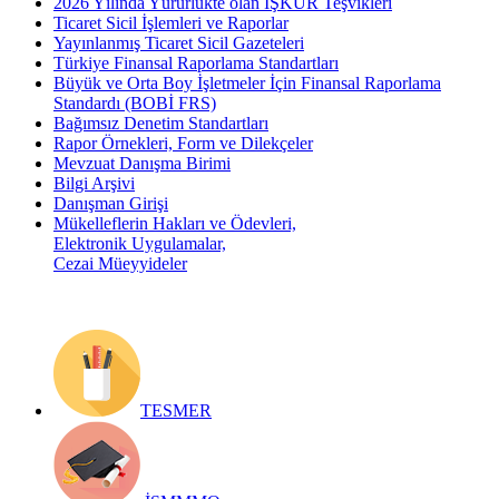
2026 Yılında Yürürlükte olan İŞKUR Teşvikleri
Ticaret Sicil İşlemleri ve Raporlar
Yayınlanmış Ticaret Sicil Gazeteleri
Türkiye Finansal Raporlama Standartları
Büyük ve Orta Boy İşletmeler İçin Finansal Raporlama
Standardı (BOBİ FRS)
Bağımsız Denetim Standartları
Rapor Örnekleri, Form ve Dilekçeler
Mevzuat Danışma Birimi
Bilgi Arşivi
Danışman Girişi
Mükelleflerin Hakları ve Ödevleri,
Elektronik Uygulamalar,
Cezai Müeyyideler
TESMER