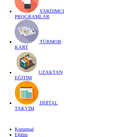
YARDIMCI
PROGRAMLAR
TÜRMOB
KART
UZAKTAN
EĞİTİM
DİJİTAL
TAKVİM
Kurumsal
Eğitim