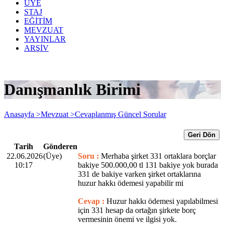
ÜYE
STAJ
EĞİTİM
MEVZUAT
YAYINLAR
ARŞİV
Danışmanlık Birimi
Anasayfa >
Mevzuat >
Cevaplanmış Güncel Sorular
Geri Dön
Tarih
Gönderen
22.06.2026
(Üye)
Soru :
Merhaba şirket 331 ortaklara borçlar
10:17
bakiye 500.000,00 tl 131 bakiye yok burada
331 de bakiye varken şirket ortaklarına
huzur hakkı ödemesi yapabilir mi
Cevap :
Huzur hakkı ödemesi yapılabilmesi
için 331 hesap da ortağın şirkete borç
vermesinin önemi ve ilgisi yok.