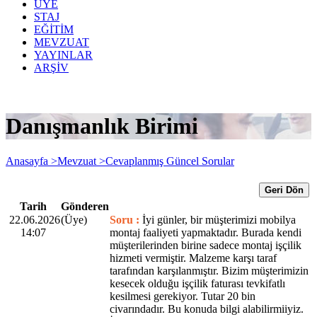
ÜYE
STAJ
EĞİTİM
MEVZUAT
YAYINLAR
ARŞİV
Danışmanlık Birimi
Anasayfa >
Mevzuat >
Cevaplanmış Güncel Sorular
Geri Dön
Tarih
Gönderen
22.06.2026
(Üye)
Soru :
İyi günler, bir müşterimizi mobilya
14:07
montaj faaliyeti yapmaktadır. Burada kendi
müşterilerinden birine sadece montaj işçilik
hizmeti vermiştir. Malzeme karşı taraf
tarafından karşılanmıştır. Bizim müşterimizin
kesecek olduğu işçilik faturası tevkifatlı
kesilmesi gerekiyor. Tutar 20 bin
civarındadır. Bu konuda bilgi alabilirmiiyiz.