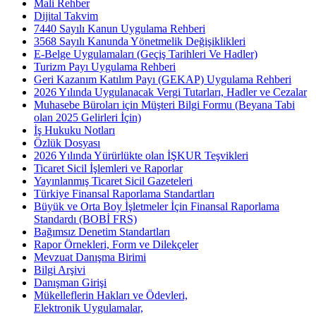
Mali Rehber
Dijital Takvim
7440 Sayılı Kanun Uygulama Rehberi
3568 Sayılı Kanunda Yönetmelik Değişiklikleri
E-Belge Uygulamaları (Geçiş Tarihleri Ve Hadler)
Turizm Payı Uygulama Rehberi
Geri Kazanım Katılım Payı (GEKAP) Uygulama Rehberi
2026 Yılında Uygulanacak Vergi Tutarları, Hadler ve Cezalar
Muhasebe Büroları için Müşteri Bilgi Formu (Beyana Tabi
olan 2025 Gelirleri İçin)
İş Hukuku Notları
Özlük Dosyası
2026 Yılında Yürürlükte olan İŞKUR Teşvikleri
Ticaret Sicil İşlemleri ve Raporlar
Yayınlanmış Ticaret Sicil Gazeteleri
Türkiye Finansal Raporlama Standartları
Büyük ve Orta Boy İşletmeler İçin Finansal Raporlama
Standardı (BOBİ FRS)
Bağımsız Denetim Standartları
Rapor Örnekleri, Form ve Dilekçeler
Mevzuat Danışma Birimi
Bilgi Arşivi
Danışman Girişi
Mükelleflerin Hakları ve Ödevleri,
Elektronik Uygulamalar,