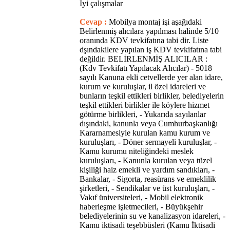
İyi çalışmalar
Cevap :
Mobilya montaj işi aşağıdaki
Belirlenmiş alıcılara yapılması halinde 5/10
oranında KDV tevkifatına tabi dir. Liste
dşındakilere yapılan iş KDV tevkifatına tabi
değildir. BELİRLENMİŞ ALICILAR :
(Kdv Tevkifatı Yapılacak Alıcılar) - 5018
sayılı Kanuna ekli cetvellerde yer alan idare,
kurum ve kuruluşlar, il özel idareleri ve
bunların teşkil ettikleri birlikler, belediyelerin
teşkil ettikleri birlikler ile köylere hizmet
götürme birlikleri, - Yukarıda sayılanlar
dışındaki, kanunla veya Cumhurbaşkanlığı
Kararnamesiyle kurulan kamu kurum ve
kuruluşları, - Döner sermayeli kuruluşlar, -
Kamu kurumu niteliğindeki meslek
kuruluşları, - Kanunla kurulan veya tüzel
kişiliği haiz emekli ve yardım sandıkları, -
Bankalar, - Sigorta, reasürans ve emeklilik
şirketleri, - Sendikalar ve üst kuruluşları, -
Vakıf üniversiteleri, - Mobil elektronik
haberleşme işletmecileri, - Büyükşehir
belediyelerinin su ve kanalizasyon idareleri, -
Kamu iktisadi teşebbüsleri (Kamu İktisadi