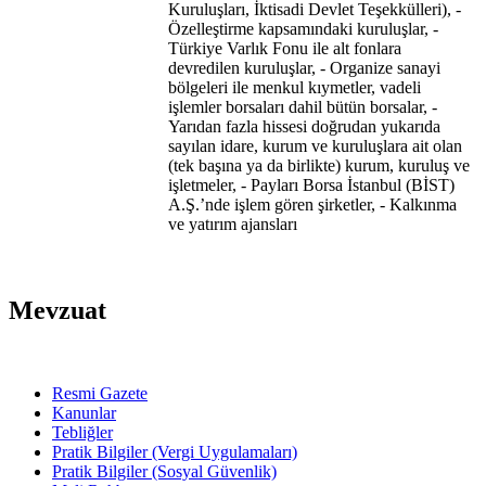
Kuruluşları, İktisadi Devlet Teşekkülleri), -
Özelleştirme kapsamındaki kuruluşlar, -
Türkiye Varlık Fonu ile alt fonlara
devredilen kuruluşlar, - Organize sanayi
bölgeleri ile menkul kıymetler, vadeli
işlemler borsaları dahil bütün borsalar, -
Yarıdan fazla hissesi doğrudan yukarıda
sayılan idare, kurum ve kuruluşlara ait olan
(tek başına ya da birlikte) kurum, kuruluş ve
işletmeler, - Payları Borsa İstanbul (BİST)
A.Ş.’nde işlem gören şirketler, - Kalkınma
ve yatırım ajansları
Mevzuat
Resmi Gazete
Kanunlar
Tebliğler
Pratik Bilgiler (Vergi Uygulamaları)
Pratik Bilgiler (Sosyal Güvenlik)