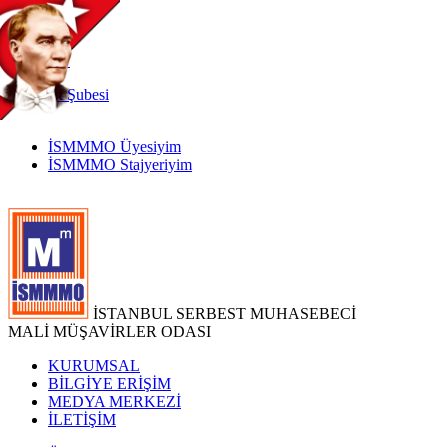
TR
|
EN
İnternet
Şubesi
İSMMMO Üyesiyim
İSMMMO Stajyeriyim
İSTANBUL SERBEST MUHASEBECİ
MALİ MÜŞAVİRLER ODASI
KURUMSAL
BİLGİYE ERİŞİM
MEDYA MERKEZİ
İLETİŞİM