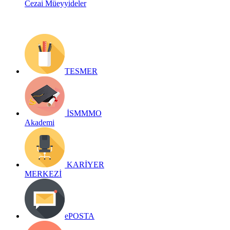
Cezai Müeyyideler
TESMER
İSMMMO
Akademi
KARİYER
MERKEZİ
ePOSTA