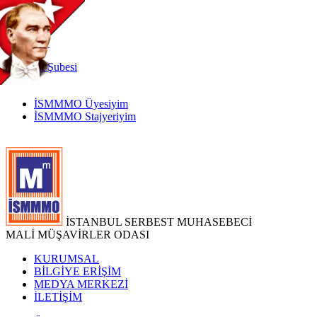
TR
|
EN
İnternet
Şubesi
İSMMMO Üyesiyim
İSMMMO Stajyeriyim
İSTANBUL SERBEST MUHASEBECİ
MALİ MÜŞAVİRLER ODASI
KURUMSAL
BİLGİYE ERİŞİM
MEDYA MERKEZİ
İLETİŞİM