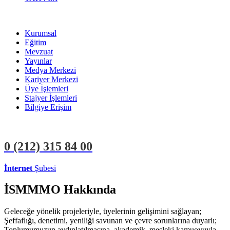
Kurumsal
Eğitim
Mevzuat
Yayınlar
Medya Merkezi
Kariyer Merkezi
Üye İşlemleri
Stajyer İşlemleri
Bilgiye Erişim
0 (212)
315 84 00
İnternet
Şubesi
ÜYE İŞLEMLERİ
STAJYER İŞLEMLERİ
İSMMMO Hakkında
Geleceğe yönelik projeleriyle, üyelerinin gelişimini sağlayan;
Şeffaflığı, denetimi, yeniliği savunan ve çevre sorunlarına duyarlı;
Toplumumuzun aydınlatılmasına, akademik, mesleki kamuoyuyla