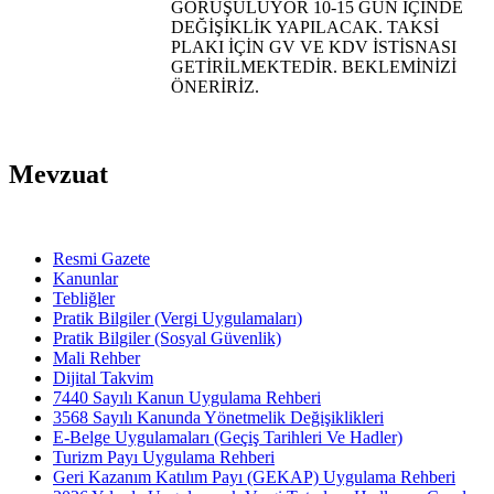
GÖRÜŞÜLÜYOR 10-15 GÜN İÇİNDE
DEĞİŞİKLİK YAPILACAK. TAKSİ
PLAKI İÇİN GV VE KDV İSTİSNASI
GETİRİLMEKTEDİR. BEKLEMİNİZİ
ÖNERİRİZ.
Mevzuat
Resmi Gazete
Kanunlar
Tebliğler
Pratik Bilgiler (Vergi Uygulamaları)
Pratik Bilgiler (Sosyal Güvenlik)
Mali Rehber
Dijital Takvim
7440 Sayılı Kanun Uygulama Rehberi
3568 Sayılı Kanunda Yönetmelik Değişiklikleri
E-Belge Uygulamaları (Geçiş Tarihleri Ve Hadler)
Turizm Payı Uygulama Rehberi
Geri Kazanım Katılım Payı (GEKAP) Uygulama Rehberi