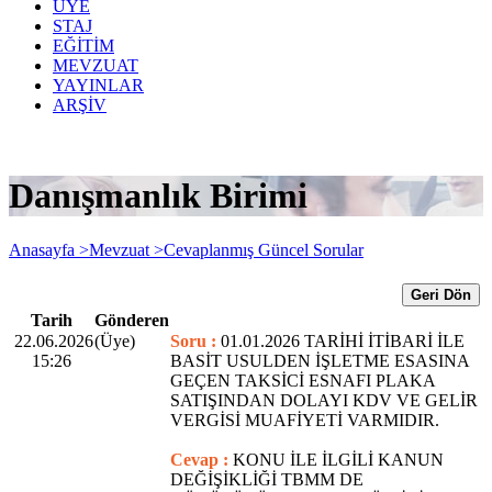
ÜYE
STAJ
EĞİTİM
MEVZUAT
YAYINLAR
ARŞİV
Danışmanlık Birimi
Anasayfa >
Mevzuat >
Cevaplanmış Güncel Sorular
Geri Dön
Tarih
Gönderen
22.06.2026
(Üye)
Soru :
01.01.2026 TARİHİ İTİBARİ İLE
15:26
BASİT USULDEN İŞLETME ESASINA
GEÇEN TAKSİCİ ESNAFI PLAKA
SATIŞINDAN DOLAYI KDV VE GELİR
VERGİSİ MUAFİYETİ VARMIDIR.
Cevap :
KONU İLE İLGİLİ KANUN
DEĞİŞİKLİĞİ TBMM DE