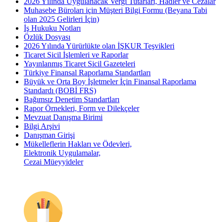
2026 Yılında Uygulanacak Vergi Tutarları, Hadler ve Cezalar
Muhasebe Büroları için Müşteri Bilgi Formu (Beyana Tabi
olan 2025 Gelirleri İçin)
İş Hukuku Notları
Özlük Dosyası
2026 Yılında Yürürlükte olan İŞKUR Teşvikleri
Ticaret Sicil İşlemleri ve Raporlar
Yayınlanmış Ticaret Sicil Gazeteleri
Türkiye Finansal Raporlama Standartları
Büyük ve Orta Boy İşletmeler İçin Finansal Raporlama
Standardı (BOBİ FRS)
Bağımsız Denetim Standartları
Rapor Örnekleri, Form ve Dilekçeler
Mevzuat Danışma Birimi
Bilgi Arşivi
Danışman Girişi
Mükelleflerin Hakları ve Ödevleri,
Elektronik Uygulamalar,
Cezai Müeyyideler