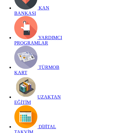
KAN
BANKASI
YARDIMCI
PROGRAMLAR
TÜRMOB
KART
UZAKTAN
EĞİTİM
DİJİTAL
TAKVİM