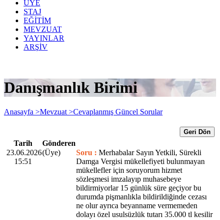
ÜYE
STAJ
EĞİTİM
MEVZUAT
YAYINLAR
ARŞİV
Danışmanlık Birimi
Anasayfa >
Mevzuat >
Cevaplanmış Güncel Sorular
Geri Dön
Tarih
Gönderen
23.06.2026
(Üye)
Soru :
Merhabalar Sayın Yetkili, Sürekli
15:51
Damga Vergisi mükellefiyeti bulunmayan
mükellefler için soruyorum hizmet
sözleşmesi imzalayıp muhasebeye
bildirmiyorlar 15 günlük süre geçiyor bu
durumda pişmanlıkla bildirildiğinde cezası
ne olur ayrıca beyanname vermemeden
dolayı özel usulsüzlük tutarı 35.000 tl kesilir