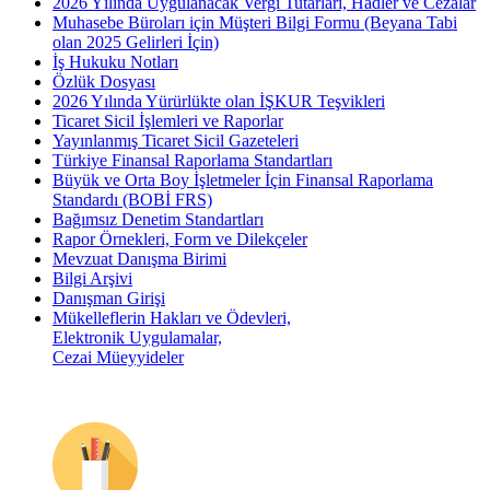
2026 Yılında Uygulanacak Vergi Tutarları, Hadler ve Cezalar
Muhasebe Büroları için Müşteri Bilgi Formu (Beyana Tabi
olan 2025 Gelirleri İçin)
İş Hukuku Notları
Özlük Dosyası
2026 Yılında Yürürlükte olan İŞKUR Teşvikleri
Ticaret Sicil İşlemleri ve Raporlar
Yayınlanmış Ticaret Sicil Gazeteleri
Türkiye Finansal Raporlama Standartları
Büyük ve Orta Boy İşletmeler İçin Finansal Raporlama
Standardı (BOBİ FRS)
Bağımsız Denetim Standartları
Rapor Örnekleri, Form ve Dilekçeler
Mevzuat Danışma Birimi
Bilgi Arşivi
Danışman Girişi
Mükelleflerin Hakları ve Ödevleri,
Elektronik Uygulamalar,
Cezai Müeyyideler