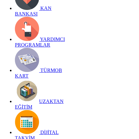
KAN
BANKASI
YARDIMCI
PROGRAMLAR
TÜRMOB
KART
UZAKTAN
EĞİTİM
DİJİTAL
TAKVİM