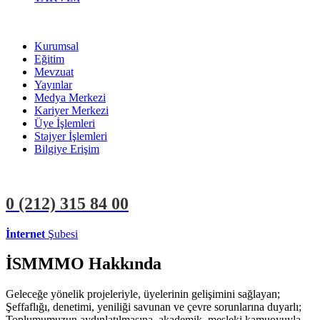
Kurumsal
Eğitim
Mevzuat
Yayınlar
Medya Merkezi
Kariyer Merkezi
Üye İşlemleri
Stajyer İşlemleri
Bilgiye Erişim
0 (212)
315 84 00
İnternet
Şubesi
ÜYE İŞLEMLERİ
STAJYER İŞLEMLERİ
İSMMMO Hakkında
Geleceğe yönelik projeleriyle, üyelerinin gelişimini sağlayan;
Şeffaflığı, denetimi, yeniliği savunan ve çevre sorunlarına duyarlı;
Toplumumuzun aydınlatılmasına, akademik, mesleki kamuoyuyla