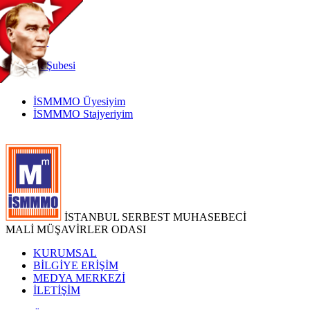
TR
|
EN
İnternet
Şubesi
İSMMMO Üyesiyim
İSMMMO Stajyeriyim
İSTANBUL SERBEST MUHASEBECİ
MALİ MÜŞAVİRLER ODASI
KURUMSAL
BİLGİYE ERİŞİM
MEDYA MERKEZİ
İLETİŞİM