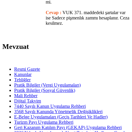
mi.
Cevap :
VUK 371. maddedeki şartalar var
ise Sadece pişmenlık zammı hesaplanır. Ceza
kesilmez.
Mevzuat
Resmi Gazete
Kanunlar
Tebliğler
Pratik Bilgiler (Vergi Uygulamaları)
Pratik Bilgiler (Sosyal Güvenlik)
Mali Rehber
Dijital Takvim
7440 Sayılı Kanun Uygulama Rehberi
3568 Sayılı Kanunda Yönetmelik Değişiklikleri
E-Belge Uygulamaları (Geçiş Tarihleri Ve Hadler)
Turizm Payı Uygulama Rehberi
Geri Kazanım Katılım Payı (GEKAP) Uygulama Rehberi