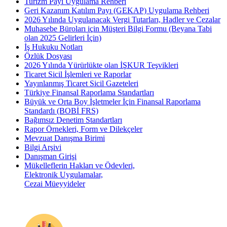
Turizm Payı Uygulama Rehberi
Geri Kazanım Katılım Payı (GEKAP) Uygulama Rehberi
2026 Yılında Uygulanacak Vergi Tutarları, Hadler ve Cezalar
Muhasebe Büroları için Müşteri Bilgi Formu (Beyana Tabi
olan 2025 Gelirleri İçin)
İş Hukuku Notları
Özlük Dosyası
2026 Yılında Yürürlükte olan İŞKUR Teşvikleri
Ticaret Sicil İşlemleri ve Raporlar
Yayınlanmış Ticaret Sicil Gazeteleri
Türkiye Finansal Raporlama Standartları
Büyük ve Orta Boy İşletmeler İçin Finansal Raporlama
Standardı (BOBİ FRS)
Bağımsız Denetim Standartları
Rapor Örnekleri, Form ve Dilekçeler
Mevzuat Danışma Birimi
Bilgi Arşivi
Danışman Girişi
Mükelleflerin Hakları ve Ödevleri,
Elektronik Uygulamalar,
Cezai Müeyyideler