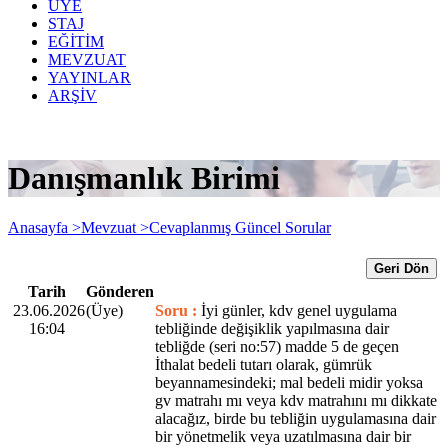
ÜYE
STAJ
EĞİTİM
MEVZUAT
YAYINLAR
ARŞİV
Danışmanlık Birimi
Anasayfa >
Mevzuat >
Cevaplanmış Güncel Sorular
Geri Dön
Tarih
Gönderen
23.06.2026
(Üye)
Soru :
İyi günler, kdv genel uygulama
16:04
tebliğinde değişiklik yapılmasına dair
tebliğde (seri no:57) madde 5 de geçen
İthalat bedeli tutarı olarak, gümrük
beyannamesindeki; mal bedeli midir yoksa
gv matrahı mı veya kdv matrahını mı dikkate
alacağız, birde bu tebliğin uygulamasına dair
bir yönetmelik veya uzatılmasına dair bir