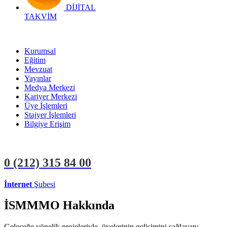
DİJİTAL
TAKVİM
Kurumsal
Eğitim
Mevzuat
Yayınlar
Medya Merkezi
Kariyer Merkezi
Üye İşlemleri
Stajyer İşlemleri
Bilgiye Erişim
0 (212)
315 84 00
İnternet
Şubesi
ÜYE İŞLEMLERİ
STAJYER İŞLEMLERİ
İSMMMO Hakkında
Geleceğe yönelik projeleriyle, üyelerinin gelişimini sağlayan;