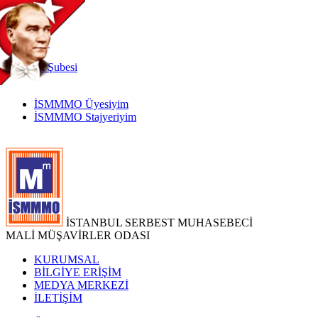
TR
|
EN
İnternet
Şubesi
İSMMMO Üyesiyim
İSMMMO Stajyeriyim
İSTANBUL SERBEST MUHASEBECİ
MALİ MÜŞAVİRLER ODASI
KURUMSAL
BİLGİYE ERİŞİM
MEDYA MERKEZİ
İLETİŞİM