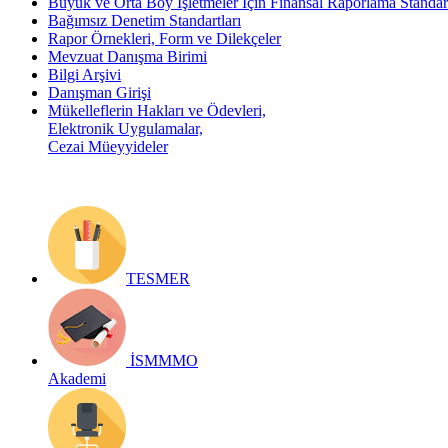
Büyük ve Orta Boy İşletmeler İçin Finansal Raporlama Stand
Bağımsız Denetim Standartları
Rapor Örnekleri, Form ve Dilekçeler
Mevzuat Danışma Birimi
Bilgi Arşivi
Danışman Girişi
Mükelleflerin Hakları ve Ödevleri,
Elektronik Uygulamalar,
Cezai Müeyyideler
TESMER
İSMMMO
Akademi