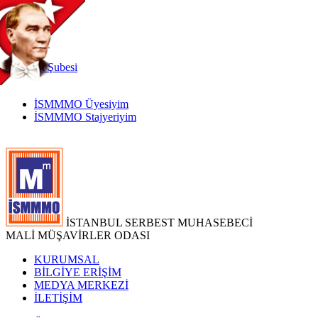
TR
|
EN
İnternet
Şubesi
İSMMMO Üyesiyim
İSMMMO Stajyeriyim
İSTANBUL SERBEST MUHASEBECİ
MALİ MÜŞAVİRLER ODASI
KURUMSAL
BİLGİYE ERİŞİM
MEDYA MERKEZİ
İLETİŞİM