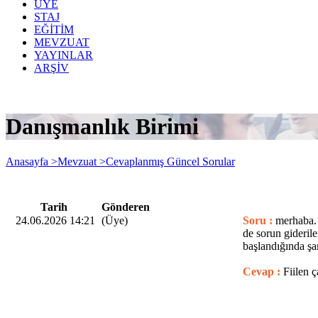
ÜYE
STAJ
EĞİTİM
MEVZUAT
YAYINLAR
ARŞİV
Danışmanlık Birimi
Anasayfa >
Mevzuat >
Cevaplanmış Güncel Sorular
Tarih
Gönderen
24.06.2026 14:21
(Üye)
Soru :
merhaba. 
de sorun giderile
başlandığında şan
Cevap :
Fiilen 