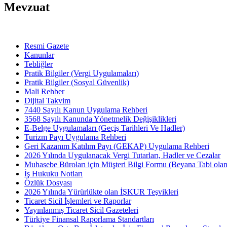
Mevzuat
Resmi Gazete
Kanunlar
Tebliğler
Pratik Bilgiler (Vergi Uygulamaları)
Pratik Bilgiler (Sosyal Güvenlik)
Mali Rehber
Dijital Takvim
7440 Sayılı Kanun Uygulama Rehberi
3568 Sayılı Kanunda Yönetmelik Değişiklikleri
E-Belge Uygulamaları (Geçiş Tarihleri Ve Hadler)
Turizm Payı Uygulama Rehberi
Geri Kazanım Katılım Payı (GEKAP) Uygulama Rehberi
2026 Yılında Uygulanacak Vergi Tutarları, Hadler ve Cezalar
Muhasebe Büroları için Müşteri Bilgi Formu (Beyana Tabi olan 
İş Hukuku Notları
Özlük Dosyası
2026 Yılında Yürürlükte olan İŞKUR Teşvikleri
Ticaret Sicil İşlemleri ve Raporlar
Yayınlanmış Ticaret Sicil Gazeteleri
Türkiye Finansal Raporlama Standartları