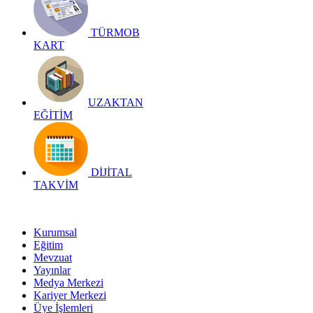
TÜRMOB
KART
UZAKTAN
EĞİTİM
DİJİTAL
TAKVİM
Kurumsal
Eğitim
Mevzuat
Yayınlar
Medya Merkezi
Kariyer Merkezi
Üye İşlemleri