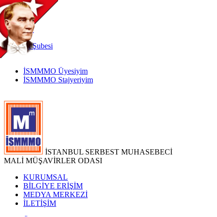
TR
|
EN
İnternet
Şubesi
İSMMMO Üyesiyim
İSMMMO Stajyeriyim
İSTANBUL SERBEST MUHASEBECİ
MALİ MÜŞAVİRLER ODASI
KURUMSAL
BİLGİYE ERİŞİM
MEDYA MERKEZİ
İLETİŞİM