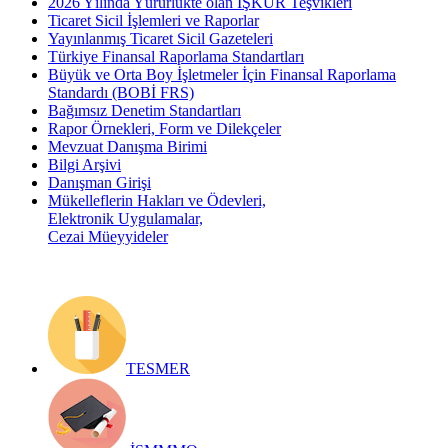
2026 Yılında Yürürlükte olan İŞKUR Teşvikleri
Ticaret Sicil İşlemleri ve Raporlar
Yayınlanmış Ticaret Sicil Gazeteleri
Türkiye Finansal Raporlama Standartları
Büyük ve Orta Boy İşletmeler İçin Finansal Raporlama
Standardı (BOBİ FRS)
Bağımsız Denetim Standartları
Rapor Örnekleri, Form ve Dilekçeler
Mevzuat Danışma Birimi
Bilgi Arşivi
Danışman Girişi
Mükelleflerin Hakları ve Ödevleri,
Elektronik Uygulamalar,
Cezai Müeyyideler
TESMER