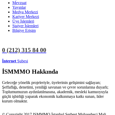
Mevzuat
Yayınlar
Medya Merkezi
Kariyer Merkezi
Üye İşlemleri
Stajyer İşlemleri
Bilgiye Erişim
0 (212)
315 84 00
İnternet
Şubesi
ÜYE İŞLEMLERİ
STAJYER İŞLEMLERİ
İSMMMO Hakkında
Geleceğe yönelik projeleriyle, üyelerinin gelişimini sağlayan;
Şeffaflığı, denetimi, yeniliği savunan ve çevre sorunlarına duyarlı;
Toplumumuzun aydınlatılmasına, akademik, mesleki kamuoyuyla
güçlü işbirliği yaparak ekonomik kalkınmaya katkı sunan, lider
kurum olmaktır.
© Copyright 2017 ISMMMO İstanbul Serbest Muhasebeci Mali