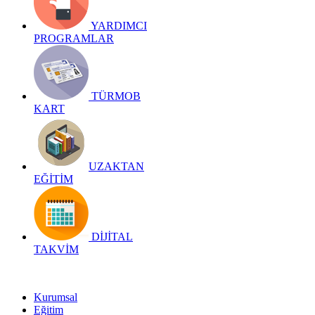
YARDIMCI
PROGRAMLAR
TÜRMOB
KART
UZAKTAN
EĞİTİM
DİJİTAL
TAKVİM
Kurumsal
Eğitim