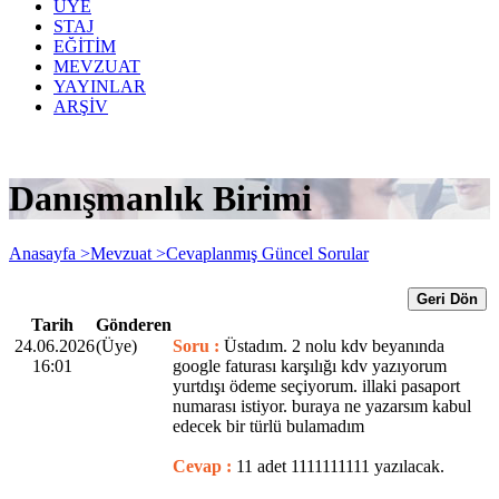
ÜYE
STAJ
EĞİTİM
MEVZUAT
YAYINLAR
ARŞİV
Danışmanlık Birimi
Anasayfa >
Mevzuat >
Cevaplanmış Güncel Sorular
Geri Dön
Tarih
Gönderen
24.06.2026
(Üye)
Soru :
Üstadım. 2 nolu kdv beyanında
16:01
google faturası karşılığı kdv yazıyorum
yurtdışı ödeme seçiyorum. illaki pasaport
numarası istiyor. buraya ne yazarsım kabul
edecek bir türlü bulamadım
Cevap :
11 adet 1111111111 yazılacak.