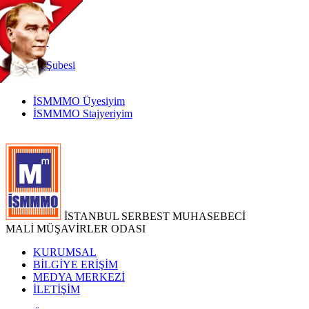
TR
|
EN
İnternet
Şubesi
İSMMMO Üyesiyim
İSMMMO Stajyeriyim
İSTANBUL SERBEST MUHASEBECİ
MALİ MÜŞAVİRLER ODASI
KURUMSAL
BİLGİYE ERİŞİM
MEDYA MERKEZİ
İLETİŞİM