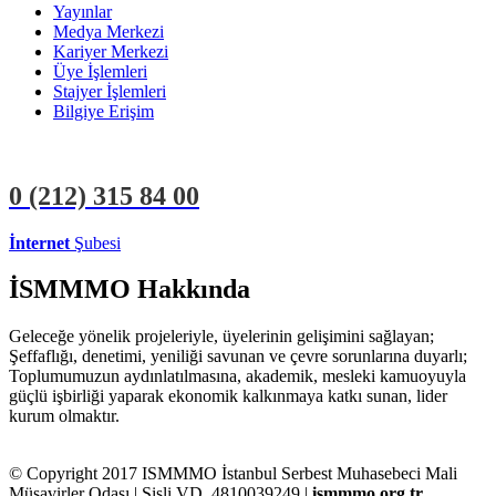
Yayınlar
Medya Merkezi
Kariyer Merkezi
Üye İşlemleri
Stajyer İşlemleri
Bilgiye Erişim
0 (212)
315 84 00
İnternet
Şubesi
ÜYE İŞLEMLERİ
STAJYER İŞLEMLERİ
İSMMMO Hakkında
Geleceğe yönelik projeleriyle, üyelerinin gelişimini sağlayan;
Şeffaflığı, denetimi, yeniliği savunan ve çevre sorunlarına duyarlı;
Toplumumuzun aydınlatılmasına, akademik, mesleki kamuoyuyla
güçlü işbirliği yaparak ekonomik kalkınmaya katkı sunan, lider
kurum olmaktır.
© Copyright 2017 ISMMMO İstanbul Serbest Muhasebeci Mali
Müşavirler Odası | Şişli VD. 4810039249 |
ismmmo.org.tr