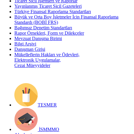
Ticaret Sicil İşlemleri ve Raporlar
Yayınlanmış Ticaret Sicil Gazeteleri
Türkiye Finansal Raporlama Standartları
Büyük ve Orta Boy İşletmeler İçin Finansal Raporlama
Standardı (BOBİ FRS)
Bağımsız Denetim Standartları
Rapor Örnekleri, Form ve Dilekçeler
Mevzuat Danışma Birimi
Bilgi Arşivi
Danışman Girişi
Mükelleflerin Hakları ve Ödevleri,
Elektronik Uygulamalar,
Cezai Müeyyideler
TESMER
İSMMMO