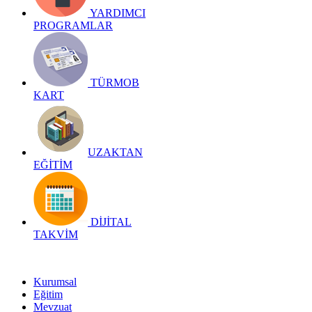
YARDIMCI
PROGRAMLAR
TÜRMOB
KART
UZAKTAN
EĞİTİM
DİJİTAL
TAKVİM
Kurumsal
Eğitim
Mevzuat