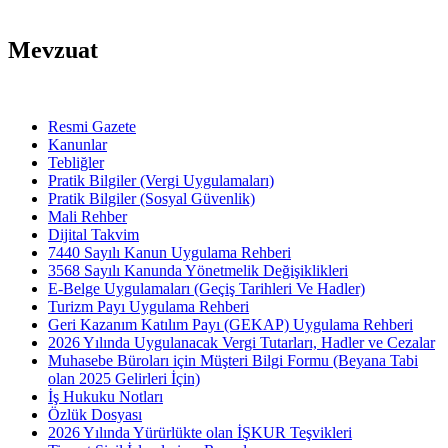
Mevzuat
Resmi Gazete
Kanunlar
Tebliğler
Pratik Bilgiler (Vergi Uygulamaları)
Pratik Bilgiler (Sosyal Güvenlik)
Mali Rehber
Dijital Takvim
7440 Sayılı Kanun Uygulama Rehberi
3568 Sayılı Kanunda Yönetmelik Değişiklikleri
E-Belge Uygulamaları (Geçiş Tarihleri Ve Hadler)
Turizm Payı Uygulama Rehberi
Geri Kazanım Katılım Payı (GEKAP) Uygulama Rehberi
2026 Yılında Uygulanacak Vergi Tutarları, Hadler ve Cezalar
Muhasebe Büroları için Müşteri Bilgi Formu (Beyana Tabi
olan 2025 Gelirleri İçin)
İş Hukuku Notları
Özlük Dosyası
2026 Yılında Yürürlükte olan İŞKUR Teşvikleri